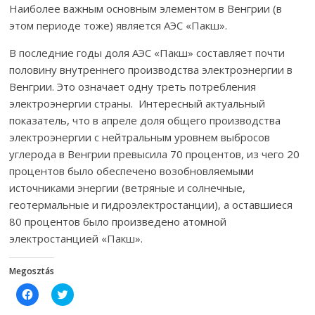
Наиболее важным основным элементом в Венгрии (в
этом периоде тоже) является АЭС «Пакш».
В последние годы доля АЭС «Пакш» составляет почти
половину внутреннего производства электроэнергии в
Венгрии. Это означает одну треть потребления
электроэнергии страны.
Интересный актуальный
показатель, что в апреле доля общего производства
электроэнергии с нейтральным уровнем выбросов
углерода в Венгрии превысила 70 процентов, из чего 20
процентов было обеспечено возобновляемыми
источниками энергии (ветряные и солнечные,
геотермальные и гидроэлектростанции), а оставшиеся
80 процентов было произведено атомной
электростанцией «Пакш».
Megosztás
C
C
l
l
i
i