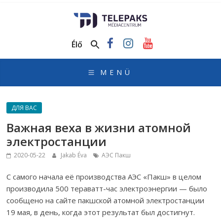
TelePaks
Médiacentrum
Élő
TelePaks
Kistérségi
Televízió
honlapja
ДЛЯ ВАС
Важная веха в жизни атомной
электростанции
2020-05-22
Jakab Éva
АЭС Пакш
С самого начала её производства АЭС «Пакш» в целом
производила 500 тераватт-час электроэнергии — было
сообщено на сайте пакшской атомной электростанции
19 мая, в день, когда этот результат был достигнут.