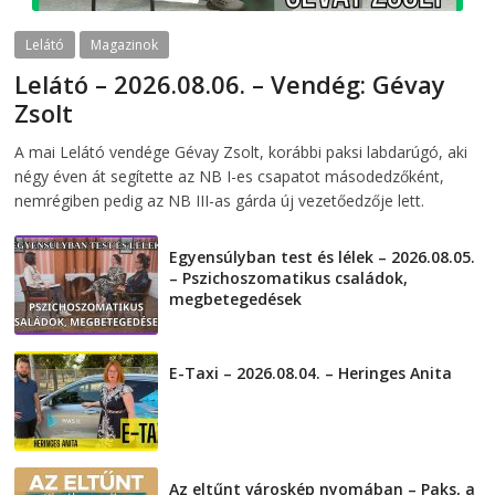
Lelátó
Magazinok
Lelátó – 2026.08.06. – Vendég: Gévay
Zsolt
2026-08-06
telepaks
A mai Lelátó vendége Gévay Zsolt, korábbi paksi labdarúgó, aki
négy éven át segítette az NB I-es csapatot másodedzőként,
nemrégiben pedig az NB III-as gárda új vezetőedzője lett.
Egyensúlyban test és lélek – 2026.08.05.
– Pszichoszomatikus családok,
megbetegedések
2026-08-05
E-Taxi – 2026.08.04. – Heringes Anita
2026-08-04
Az eltűnt városkép nyomában – Paks, a