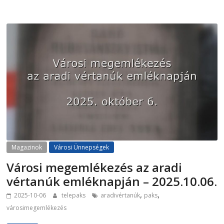
Magazinok
Városi Ünnepségek
Városi megemlékezés az aradi
vértanúk emléknapján – 2025.10.06.
,
,
2025-10-06
telepaks
aradivértanúk
paks
városimegemlékezés