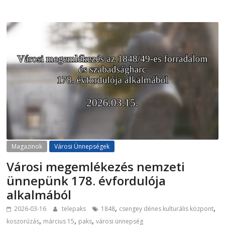
Magazinok
Városi Ünnepségek
Városi megemlékezés nemzeti
ünnepünk 178. évfordulója
alkalmából
,
,
2026-03-16
telepaks
1848
csengey dénes kulturális központ
,
,
,
koszorúzás
március 15
paks
városi ünnepség