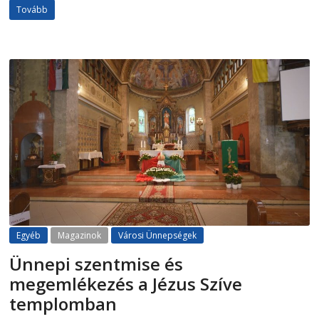
Tovább
Egyéb
Magazinok
Városi Ünnepségek
Ünnepi szentmise és
megemlékezés a Jézus Szíve
templomban