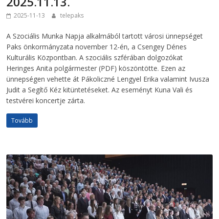
2025.11.13.
2025-11-13
telepaks
A Szociális Munka Napja alkalmából tartott városi ünnepséget
Paks önkormányzata november 12-én, a Csengey Dénes
Kulturális Központban. A szociális szférában dolgozókat
Heringes Anita polgármester (PDF) köszöntötte. Ezen az
ünnepségen vehette át Pákoliczné Lengyel Erika valamint Ivusza
Judit a Segítő Kéz kitüntetéseket. Az eseményt Kuna Vali és
testvérei koncertje zárta.
Tovább