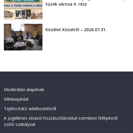
tüzek városa II. rész
2026-08-01
Közélet Közelről – 2026.07.31.
2026-07-31
Moderálási alapelvek
Médiaajánlat
Tájékoztató adatkezelésről
A jogellenes olvasói hozzászólásokkal szembeni fellépésről
szóló szabályzat