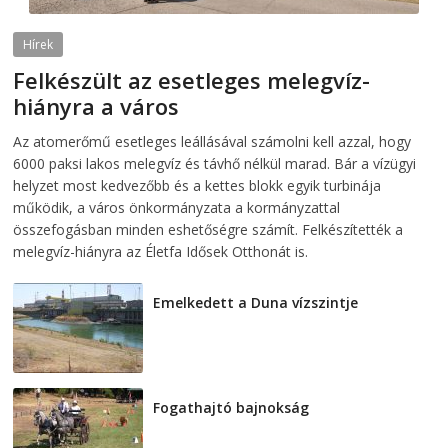
Hírek
Felkészült az esetleges melegvíz-
hiányra a város
2026-08-04
telepaks
Az atomerőmű esetleges leállásával számolni kell azzal, hogy
6000 paksi lakos melegvíz és távhő nélkül marad. Bár a vízügyi
helyzet most kedvezőbb és a kettes blokk egyik turbinája
működik, a város önkormányzata a kormányzattal
összefogásban minden eshetőségre számít. Felkészítették a
melegvíz-hiányra az Életfa Idősek Otthonát is.
Emelkedett a Duna vízszintje
2026-08-04
Fogathajtó bajnokság
2026-08-04