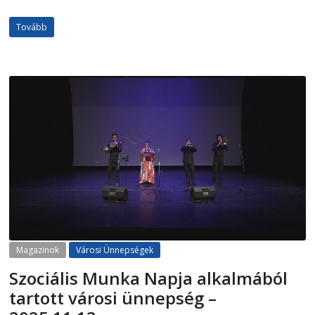
Tovább
Magazinok
Városi Ünnepségek
Szociális Munka Napja alkalmából
tartott városi ünnepség –