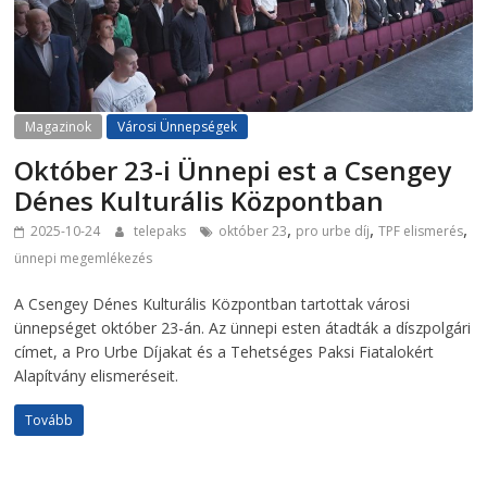
Magazinok
Városi Ünnepségek
Október 23-i Ünnepi est a Csengey
Dénes Kulturális Központban
,
,
,
2025-10-24
telepaks
október 23
pro urbe díj
TPF elismerés
ünnepi megemlékezés
A Csengey Dénes Kulturális Központban tartottak városi
ünnepséget október 23-án. Az ünnepi esten átadták a díszpolgári
címet, a Pro Urbe Díjakat és a Tehetséges Paksi Fiatalokért
Alapítvány elismeréseit.
Tovább