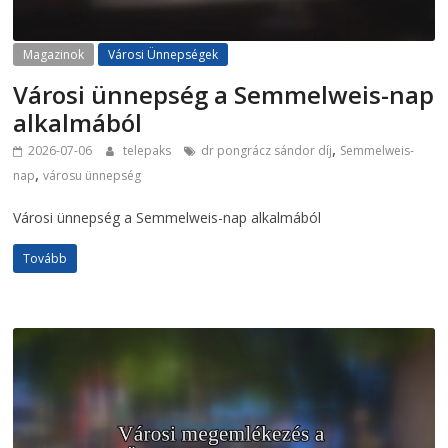
Magazinok
Városi Ünnepségek
Városi ünnepség a Semmelweis-nap
alkalmából
,
2026-07-06
telepaks
dr pongrácz sándor díj
Semmelweis-
,
nap
városu ünnepség
Városi ünnepség a Semmelweis-nap alkalmából
Tovább