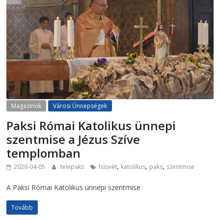
Magazinok
Városi Ünnepségek
Paksi Római Katolikus ünnepi
szentmise a Jézus Szíve
templomban
,
,
,
2026-04-05
telepaks
húsvét
katolikus
paks
szentmise
A Paksi Római Katolikus ünnepi szentmise
Tovább