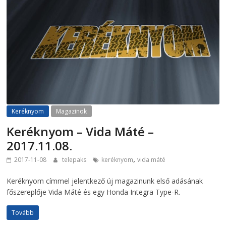
Keréknyom
Magazinok
Keréknyom – Vida Máté –
2017.11.08.
,
2017-11-08
telepaks
keréknyom
vida máté
Keréknyom címmel jelentkező új magazinunk első adásának
főszereplője Vida Máté és egy Honda Integra Type-R.
Tovább