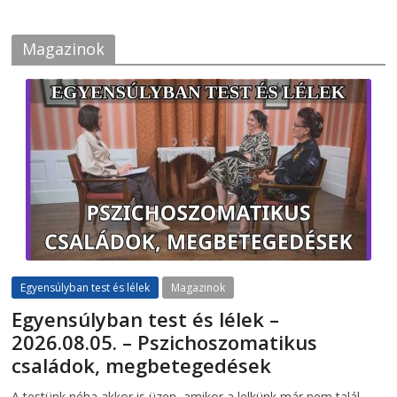
Magazinok
Egyensúlyban test és lélek
Magazinok
Egyensúlyban test és lélek –
2026.08.05. – Pszichoszomatikus
családok, megbetegedések
2026-08-05
telepaks
A testünk néha akkor is üzen, amikor a lelkünk már nem talál