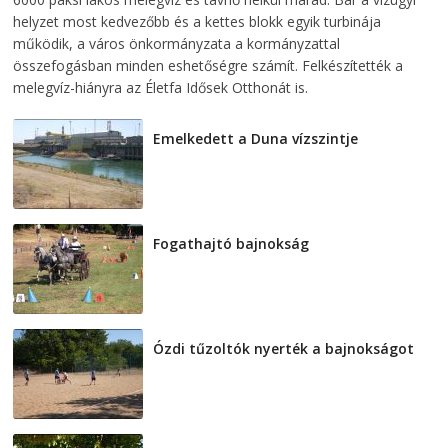
helyzet most kedvezőbb és a kettes blokk egyik turbinája
működik, a város önkormányzata a kormányzattal
összefogásban minden eshetőségre számít. Felkészítették a
melegvíz-hiányra az Életfa Idősek Otthonát is.
Emelkedett a Duna vízszintje
2026-08-04
Fogathajtó bajnokság
2026-08-04
Ózdi tűzoltók nyerték a bajnokságot
2026-08-04