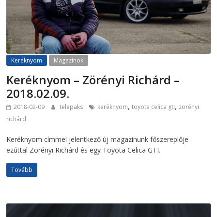
Keréknyom
Magazinok
Keréknyom – Zörényi Richárd –
2018.02.09.
,
,
2018-02-09
telepaks
keréknyom
toyota celica gti
zörényi
richárd
Keréknyom címmel jelentkező új magazinunk főszereplője
ezúttal Zörényi Richárd és egy Toyota Celica GTI.
Tovább