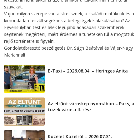
szavakat.
Vajon milyen szerepe van a stressznek, a családi mintáknak és a
kimondatlan feszültségeknek a betegségek kialakulásában? Az
Egyensúlyban test és lélek legújabb adásában szakemberek
segítenek megérteni, miért érdemes a tüneteken túl a mögöttük
rejlő történetre is figyelni.
Gondolatébresztő beszélgetés Dr. Ságh Beátával és Vájer-Nagy
Mariannal!
E-Taxi – 2026.08.04. – Heringes Anita
2026-08-04
Az eltűnt városkép nyomában – Paks, a
tüzek városa II. rész
2026-08-01
Közélet Közelről – 2026.07.31.