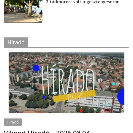
Gitárkoncert volt a gesztenyesoron
2026-08-04
Híradó
Híradó
Víkend Híradó – 2026.08.04.