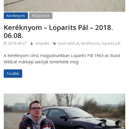
Keréknyom
Magazinok
Keréknyom – Loparits Pál – 2018.
06.08.
,
,
2018-06-27
telepaks
buick wildcat
keréknyom
loparits pál
A Keréknyom című magazinunkban Loparits Pál 1963-as Buick
Wildcat márkájú autóját ismerhetik meg.
Tovább