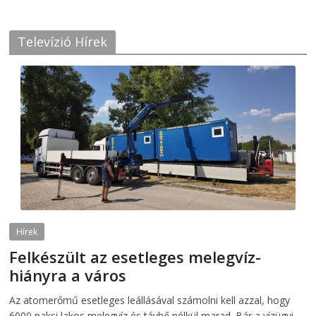
Televízió Hírek
Hírek
Felkészült az esetleges melegvíz-
hiányra a város
2026-08-04
telepaks
Az atomerőmű esetleges leállásával számolni kell azzal, hogy
6000 paksi lakos melegvíz és távhő nélkül marad. Bár a vízügyi