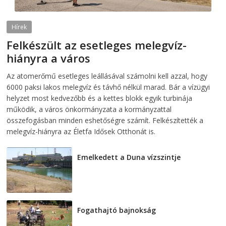
Hírek
Felkészült az esetleges melegvíz-
hiányra a város
2026-08-04
telepaks
Az atomerőmű esetleges leállásával számolni kell azzal, hogy
6000 paksi lakos melegvíz és távhő nélkül marad. Bár a vízügyi
helyzet most kedvezőbb és a kettes blokk egyik turbinája
működik, a város önkormányzata a kormányzattal
összefogásban minden eshetőségre számít. Felkészítették a
melegvíz-hiányra az Életfa Idősek Otthonát is.
Emelkedett a Duna vízszintje
2026-08-04
Fogathajtó bajnokság
2026-08-04