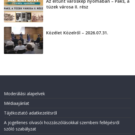
Az eltűnt városkép nyomában – Paks, a
tüzek városa II. rész
2026-08-01
Közélet Közelről – 2026.07.31.
2026-07-31
Moderálási alapelvek
Médiaajánlat
Tájékoztató adatkezelésről
A jogellenes olvasói hozzászólásokkal szembeni fellépésről
szóló szabályzat