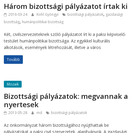
Három bizottsági pályázatot írtak ki
,
2016-03-24
Kohl Gyöngyi
bizottsági pályázatok
gazdasági
,
bizottság
humánpolitikai bizottság
Két, civilszervezeteknek szóló pályázatot írt ki a paksi képviselő-
testület humánpolitikai bizottsága. Az egyikkel kulturális
alkotások, események létrehozását, illetve a város
Tovább
Mozaik
Bizottsági pályázatok: megvannak a
nyertesek
2013-05-28
md
bizottsági pályázatok
Az önkormányzat három bizottságához nyújthattak be
pályázatokat a paksi civil szervezetek, alapítványok. A gazdasági