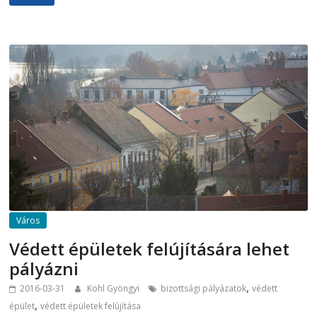
Város
Védett épületek felújítására lehet
pályázni
,
2016-03-31
Kohl Gyöngyi
bizottsági pályázatok
védett
,
épület
védett épületek felújítása