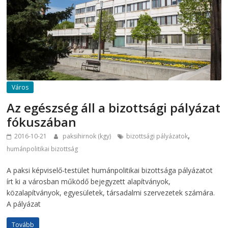
Város
Az egészség áll a bizottsági pályázat
fókuszában
,
2016-10-21
paksihirnok (kgy)
bizottsági pályázatok
humánpolitikai bizottság
A paksi képviselő-testület humánpolitikai bizottsága pályázatot
írt ki a városban működő bejegyzett alapítványok,
közalapítványok, egyesületek, társadalmi szervezetek számára.
A pályázat
Tovább