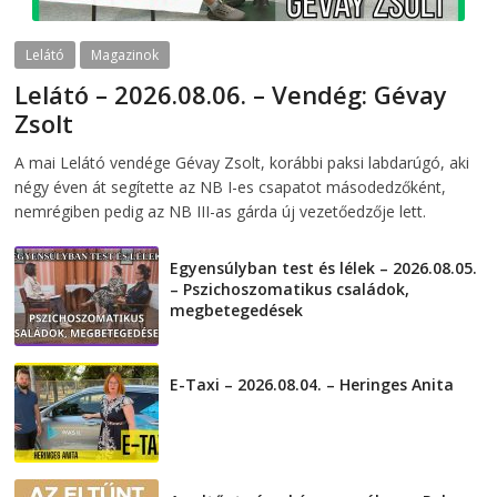
Lelátó
Magazinok
Lelátó – 2026.08.06. – Vendég: Gévay
Zsolt
2026-08-06
telepaks
A mai Lelátó vendége Gévay Zsolt, korábbi paksi labdarúgó, aki
négy éven át segítette az NB I-es csapatot másodedzőként,
nemrégiben pedig az NB III-as gárda új vezetőedzője lett.
Egyensúlyban test és lélek – 2026.08.05.
– Pszichoszomatikus családok,
megbetegedések
2026-08-05
E-Taxi – 2026.08.04. – Heringes Anita
2026-08-04