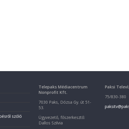
Telepaks Médiacentrum
Paksi Televí
Nonprofit Kft.
75/830-380
7030 Paks, Dózsa Gy. út 51-
paksitv@pak
53.
pésről szóló
Ügyvezető, főszerkesztő:
Dallos Szilvia