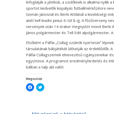
lefoglalják a játékok, a szülőknek is alkalma nyíli
sportot kedvelők kispályás futballmérkőzésre ne
Gomán Jánosnál és Berki Attilánál a kisebbségi ö
alatt kell leadni június 6-tól 8-ig. A főzőverseny n
versenyek után 14 órakor megnyitót mond Berki At
János polgármester és Tell Edit alpolgármester. 
Elsőként a Pálfai „Csillag születik nyertesei” lép
társulatának bábjátékát láthatják az érdeklődők. 
Pálfai Csillagszemek elnevezésű cigányzenekar és
együttese. A programot eredményhirdetés és étke
bálban a talp alá valót.
Megosztás
C
C
l
l
i
i
c
c
k
k
t
t
o
o
s
s
h
h