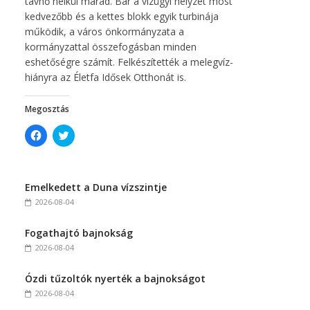
távhő nélkül marad. Bár a vízügyi helyzet most
kedvezőbb és a kettes blokk egyik turbinája
működik, a város önkormányzata a
kormányzattal összefogásban minden
eshetőségre számít. Felkészítették a melegvíz-
hiányra az Életfa Idősek Otthonát is.
Megosztás
C
C
l
l
i
i
c
c
k
k
t
t
Emelkedett a Duna vízszintje
o
o
s
s
2026-08-04
h
h
a
a
r
r
Fogathajtó bajnokság
e
e
o
o
2026-08-04
n
n
F
T
a
w
c
i
Ózdi tűzoltók nyerték a bajnokságot
e
t
2026-08-04
b
t
o
e