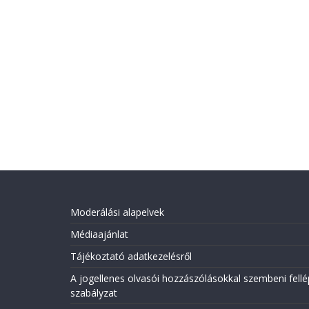
Moderálási alapelvek
Médiaajánlat
Tájékoztató adatkezelésről
A jogellenes olvasói hozzászólásokkal szembeni fellé
szabályzat