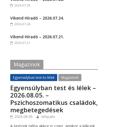
o
o
2026-07-29
n
n
F
T
a
w
c
i
Víkend Híradó – 2026.07.24.
e
t
2026-07-24
b
t
o
e
o
r
k
(
Víkend Híradó – 2026.07.21.
(
O
2026-07-21
O
p
p
e
e
n
n
s
s
i
i
n
Magazinok
n
n
n
e
e
w
w
w
Egyensúlyban test és lélek
Magazinok
w
i
i
n
Egyensúlyban test és lélek –
n
d
d
o
2026.08.05. –
o
w
w
)
Pszichoszomatikus családok,
)
megbetegedések
2026-08-05
telepaks
A testünk néha akkor is üzen, amikor a lelkünk