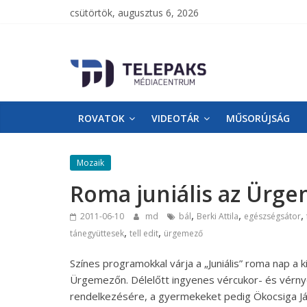
csütörtök, augusztus 6, 2026
TelePaks
Médiacentrum
ROVATOK
VIDEOTÁR
MŰSORÚJSÁG
TelePaks
Kistérségi
Televízió
Mozaik
honlapja
Roma juniális az Ürg
,
,
,
2011-06-10
md
bál
Berki Attila
egészségsátor
,
,
tánegyüttesek
tell edit
ürgemező
Színes programokkal várja a „Juniális” roma nap a
Ürgemezőn. Délelőtt ingyenes vércukor- és vérny
rendelkezésére, a gyermekeket pedig Ökocsiga Játsz