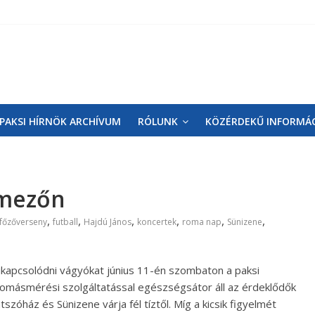
PAKSI HÍRNÖK ARCHÍVUM
RÓLUNK
KÖZÉRDEKŰ INFORMÁ
emezőn
,
,
,
,
,
,
főzőverseny
futball
Hajdú János
koncertek
roma nap
Sünizene
 kikapcsolódni vágyókat június 11-én szombaton a paksi
omásmérési szolgáltatással egészségsátor áll az érdeklődők
óház és Sünizene várja fél tíztől. Míg a kicsik figyelmét