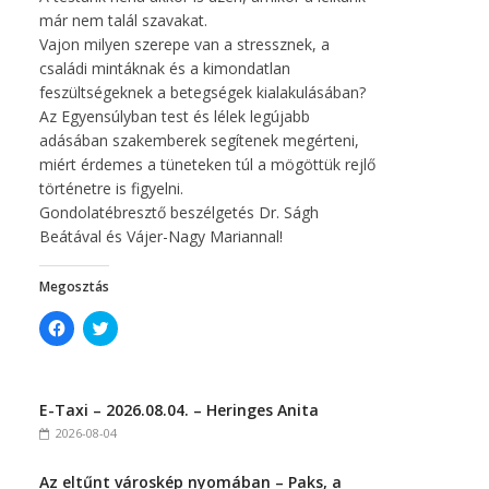
már nem talál szavakat.
Vajon milyen szerepe van a stressznek, a
családi mintáknak és a kimondatlan
feszültségeknek a betegségek kialakulásában?
Az Egyensúlyban test és lélek legújabb
adásában szakemberek segítenek megérteni,
miért érdemes a tüneteken túl a mögöttük rejlő
történetre is figyelni.
Gondolatébresztő beszélgetés Dr. Ságh
Beátával és Vájer-Nagy Mariannal!
Megosztás
C
C
l
l
i
i
c
c
k
k
t
t
E-Taxi – 2026.08.04. – Heringes Anita
o
o
s
s
2026-08-04
h
h
a
a
r
r
Az eltűnt városkép nyomában – Paks, a
e
e