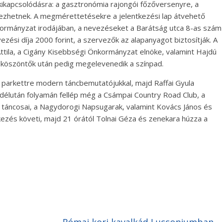
k a kikapcsolódásra: a gasztronómia rajongói főzőversenyre, a
vezhetnek. A megmérettetésekre a jelentkezési lap átvehető
nkormányzat irodájában, a nevezéseket a Barátság utca 8-as szám
evezési díja 2000 forint, a szervezők az alapanyagot biztosítják. A
tila, a Cigány Kisebbségi Önkormányzat elnöke, valamint Hajdú
A köszöntők után pedig megelevenedik a színpad.
nek parkettre modern táncbemutatójukkal, majd Raffai Gyula
A délután folyamán fellép még a Csámpai Country Road Club, a
 táncosai, a Nagydorogi Napsugarak, valamint Kovács János és
zés követi, majd 21 órától Tolnai Géza és zenekara húzza a