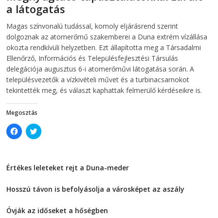
n
n
a látogatás
n
e
e
w
w
w
2026-08-07
telepaks
Magas színvonalú tudással, komoly eljárásrend szerint
w
i
i
n
dolgoznak az atomerőmű szakemberei a Duna extrém vízállása
n
d
d
o
okozta rendkívüli helyzetben. Ezt állapította meg a Társadalmi
o
w
Ellenőrző, Információs és Településfejlesztési Társulás
w
)
)
delegációja augusztus 6-i atomerőművi látogatása során. A
településvezetők a vízkivételi művet és a turbinacsarnokot
tekintették meg, és választ kaphattak felmerülő kérdéseikre is.
Megosztás
C
C
l
l
i
i
c
c
k
k
t
t
Értékes leleteket rejt a Duna-meder
o
o
s
s
2026-08-07
h
h
a
a
Hosszú távon is befolyásolja a városképet az aszály
r
r
e
e
2026-08-07
o
o
Óvják az időseket a hőségben
n
n