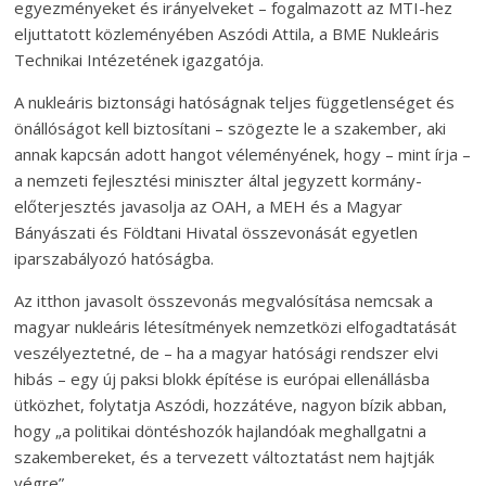
egyezményeket és irányelveket – fogalmazott az MTI-hez
eljuttatott közleményében Aszódi Attila, a BME Nukleáris
Technikai Intézetének igazgatója.
A nukleáris biztonsági hatóságnak teljes függetlenséget és
önállóságot kell biztosítani – szögezte le a szakember, aki
annak kapcsán adott hangot véleményének, hogy – mint írja –
a nemzeti fejlesztési miniszter által jegyzett kormány-
előterjesztés javasolja az OAH, a MEH és a Magyar
Bányászati és Földtani Hivatal összevonását egyetlen
iparszabályozó hatóságba.
Az itthon javasolt összevonás megvalósítása nemcsak a
magyar nukleáris létesítmények nemzetközi elfogadtatását
veszélyeztetné, de – ha a magyar hatósági rendszer elvi
hibás – egy új paksi blokk építése is európai ellenállásba
ütközhet, folytatja Aszódi, hozzátéve, nagyon bízik abban,
hogy „a politikai döntéshozók hajlandóak meghallgatni a
szakembereket, és a tervezett változtatást nem hajtják
végre”.