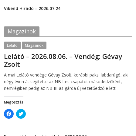
F
T
2026-07-29
a
w
c
i
Víkend Híradó – 2026.07.24.
e
t
2026-07-24
b
t
o
e
o
r
k
(
Magazinok
(
O
O
p
p
e
e
n
Lelátó
Magazinok
n
s
s
i
Lelátó – 2026.08.06. – Vendég: Gévay
i
n
n
n
Zsolt
n
e
e
w
w
w
2026-08-06
telepaks
A mai Lelátó vendége Gévay Zsolt, korábbi paksi labdarúgó, aki
w
i
i
n
négy éven át segítette az NB I-es csapatot másodedzőként,
n
d
d
o
nemrégiben pedig az NB III-as gárda új vezetőedzője lett.
o
w
w
)
)
Megosztás
C
C
l
l
i
i
c
c
k
k
t
t