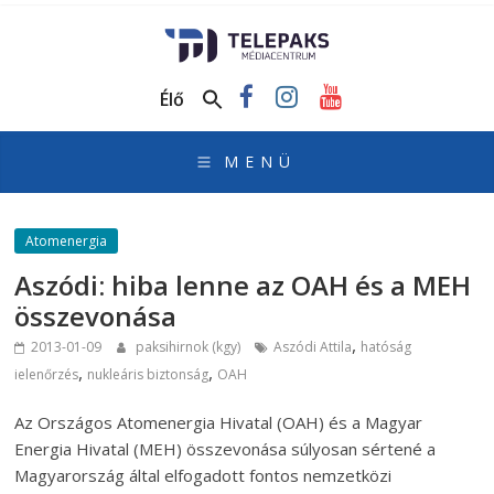
TelePaks
Médiacentrum
Élő
TelePaks
Kistérségi
Televízió
honlapja
Atomenergia
Aszódi: hiba lenne az OAH és a MEH
összevonása
,
2013-01-09
paksihirnok (kgy)
Aszódi Attila
hatóság
,
,
ielenőrzés
nukleáris biztonság
OAH
Az Országos Atomenergia Hivatal (OAH) és a Magyar
Energia Hivatal (MEH) összevonása súlyosan sértené a
Magyarország által elfogadott fontos nemzetközi