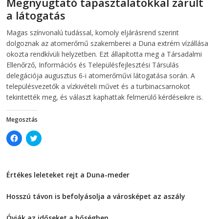
Megnyugtató tapasztalatokkal zárult
i
n
n
n
a látogatás
n
e
e
w
w
w
2026-08-07
telepaks
Magas színvonalú tudással, komoly eljárásrend szerint
w
i
i
n
dolgoznak az atomerőmű szakemberei a Duna extrém vízállása
n
d
d
o
okozta rendkívüli helyzetben. Ezt állapította meg a Társadalmi
o
w
Ellenőrző, Információs és Településfejlesztési Társulás
w
)
)
delegációja augusztus 6-i atomerőművi látogatása során. A
településvezetők a vízkivételi művet és a turbinacsarnokot
tekintették meg, és választ kaphattak felmerülő kérdéseikre is.
Megosztás
C
C
l
l
i
i
c
c
k
k
t
t
Értékes leleteket rejt a Duna-meder
o
o
s
s
2026-08-07
h
h
a
a
Hosszú távon is befolyásolja a városképet az aszály
r
r
e
e
2026-08-07
o
o
Óvják az időseket a hőségben