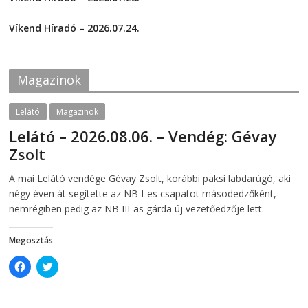
F
T
2026-07-29
a
w
c
i
Víkend Híradó – 2026.07.24.
e
t
2026-07-24
b
t
o
e
o
r
k
(
Magazinok
(
O
O
p
p
e
e
n
Lelátó
Magazinok
n
s
s
i
Lelátó – 2026.08.06. – Vendég: Gévay
i
n
n
n
Zsolt
n
e
e
w
w
w
2026-08-06
telepaks
A mai Lelátó vendége Gévay Zsolt, korábbi paksi labdarúgó, aki
w
i
i
n
négy éven át segítette az NB I-es csapatot másodedzőként,
n
d
d
o
nemrégiben pedig az NB III-as gárda új vezetőedzője lett.
o
w
w
)
)
Megosztás
C
C
l
l
i
i
c
c
k
k