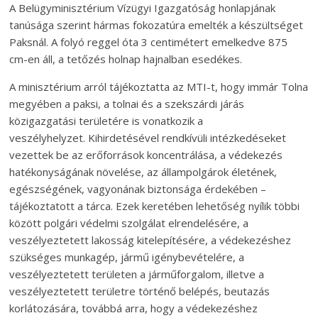
A Belügyminisztérium Vízügyi Igazgatóság honlapjának
tanúsága szerint hármas fokozatúra emelték a készültséget
Paksnál. A folyó reggel óta 3 centimétert emelkedve 875
cm-en áll, a tetőzés holnap hajnalban esedékes.
A minisztérium arról tájékoztatta az MTI-t, hogy immár Tolna
megyében a paksi, a tolnai és a szekszárdi járás
közigazgatási területére is vonatkozik a
veszélyhelyzet. Kihirdetésével rendkívüli intézkedéseket
vezettek be az erőforrások koncentrálása, a védekezés
hatékonyságának növelése, az állampolgárok életének,
egészségének, vagyonának biztonsága érdekében –
tájékoztatott a tárca. Ezek keretében lehetőség nyílik többi
között polgári védelmi szolgálat elrendelésére, a
veszélyeztetett lakosság kitelepítésére, a védekezéshez
szükséges munkagép, jármű igénybevételére, a
veszélyeztetett területen a járműforgalom, illetve a
veszélyeztetett területre történő belépés, beutazás
korlátozására, továbbá arra, hogy a védekezéshez