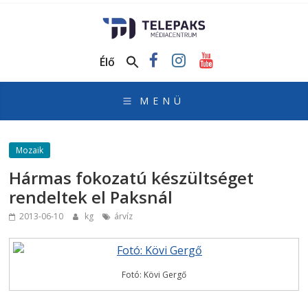
TelePaks
Médiacentrum
Élő
TelePaks
Kistérségi
Televízió
honlapja
Mozaik
Hármas fokozatú készültséget
rendeltek el Paksnál
2013-06-10
kg
árvíz
Fotó: Kövi Gergő