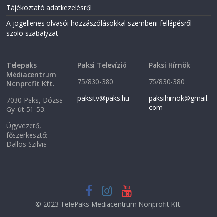
w
i
Tájékoztató adatkezelésről
i
n
n
d
A jogellenes olvasói hozzászólásokkal szembeni fellépésről
d
o
o
w
szóló szabályzat
w
)
)
Telepaks
Paksi Televízió
Paksi Hírnök
Médiacentrum
75/830-380
75/830-380
Nonprofit Kft.
paksitv@paks.hu
paksihirnok@gmail.
7030 Paks, Dózsa
com
Gy. út 51-53.
Ügyvezető,
főszerkesztő:
Dallos Szilvia
© 2023 TelePaks Médiacentrum Nonprofit Kft.