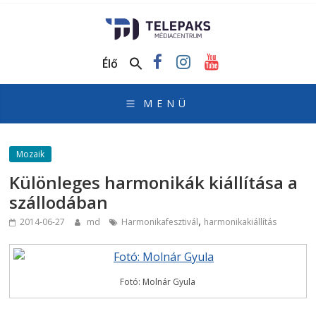
TelePaks
Médiacentrum
Élő
TelePaks
Kistérségi
Televízió
honlapja
Mozaik
Különleges harmonikák kiállítása a
szállodában
,
2014-06-27
md
Harmonikafesztivál
harmonikakiállítás
Fotó: Molnár Gyula