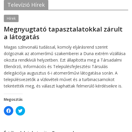
o
e
Televízió Hírek
o
r
k
(
(
O
O
p
Hírek
p
e
e
n
Megnyugtató tapasztalatokkal zárult
n
s
s
i
a látogatás
i
n
n
n
2026-08-07
telepaks
n
e
Magas színvonalú tudással, komoly eljárásrend szerint
e
w
w
w
dolgoznak az atomerőmű szakemberei a Duna extrém vízállása
w
i
i
n
okozta rendkívüli helyzetben. Ezt állapította meg a Társadalmi
n
d
Ellenőrző, Információs és Településfejlesztési Társulás
d
o
o
w
delegációja augusztus 6-i atomerőművi látogatása során. A
w
)
)
településvezetők a vízkivételi művet és a turbinacsarnokot
tekintették meg, és választ kaphattak felmerülő kérdéseikre is.
Megosztás
C
C
l
l
i
i
c
c
k
k
t
t