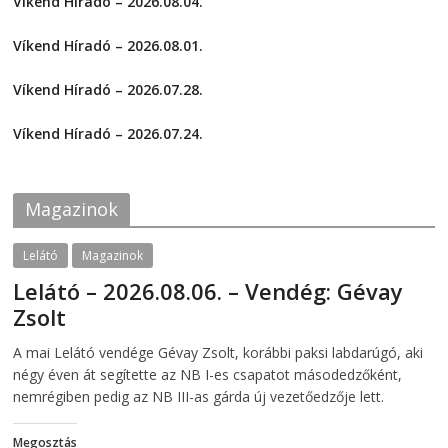
Víkend Híradó – 2026.08.04.
o
o
s
s
2026-08-04
h
h
a
a
Víkend Híradó – 2026.08.01.
r
r
e
e
2026-08-01
o
o
Víkend Híradó – 2026.07.28.
n
n
F
T
2026-07-29
a
w
c
i
Víkend Híradó – 2026.07.24.
e
t
2026-07-24
b
t
o
e
o
r
k
(
Magazinok
(
O
O
p
p
e
e
n
Lelátó
Magazinok
n
s
s
i
Lelátó – 2026.08.06. – Vendég: Gévay
i
n
n
n
Zsolt
n
e
e
w
w
w
2026-08-06
telepaks
A mai Lelátó vendége Gévay Zsolt, korábbi paksi labdarúgó, aki
w
i
i
n
négy éven át segítette az NB I-es csapatot másodedzőként,
n
d
d
o
nemrégiben pedig az NB III-as gárda új vezetőedzője lett.
o
w
w
)
)
Megosztás