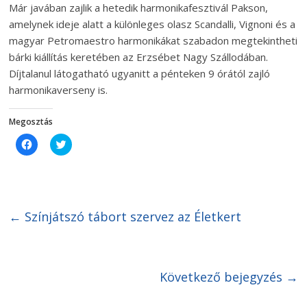
Már javában zajlik a hetedik harmonikafesztivál Pakson,
amelynek ideje alatt a különleges olasz Scandalli, Vignoni és a
magyar Petromaestro harmonikákat szabadon megtekintheti
bárki kiállítás keretében az Erzsébet Nagy Szállodában.
Díjtalanul látogatható ugyanitt a pénteken 9 órától zajló
harmonikaverseny is.
Megosztás
C
C
l
l
i
i
c
c
k
k
t
t
o
o
s
s
h
h
←
Színjátszó tábort szervez az Életkert
a
a
r
r
e
e
o
o
n
n
F
T
Következő bejegyzés
→
a
w
c
i
e
t
b
t