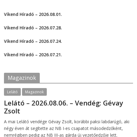
o
w
c
c
w
)
k
k
)
t
t
Víkend Híradó – 2026.08.01.
o
o
s
s
2026-08-01
h
h
a
a
Víkend Híradó – 2026.07.28.
r
r
e
e
2026-07-29
o
o
Víkend Híradó – 2026.07.24.
n
n
F
T
2026-07-24
a
w
c
i
Víkend Híradó – 2026.07.21.
e
t
2026-07-21
b
t
o
e
o
r
k
(
Magazinok
(
O
O
p
p
e
e
n
Lelátó
Magazinok
n
s
s
i
Lelátó – 2026.08.06. – Vendég: Gévay
i
n
n
n
Zsolt
n
e
e
w
w
w
2026-08-06
telepaks
A mai Lelátó vendége Gévay Zsolt, korábbi paksi labdarúgó, aki
w
i
i
n
négy éven át segítette az NB I-es csapatot másodedzőként,
n
d
d
o
nemrégiben pedig az NB III-as gárda új vezetőedzője lett.