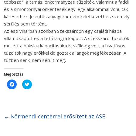
többször, a tamási önkormányzati tűzoltók, valamint a faddi
és a simontornyai önkéntesek egy-egy alkalommal vonultak
káresethez. Jelentős anyagi kár nem keletkezett és személyi
sérülés sem történt.
Az esti viharban azonban Szekszárdon egy családi házba
villám csapott és a tető lángra kapott. A szekszárdi tűzoltók
mellett a paksiak kapacitásaira is szükség volt, a hivatásos
tűzoltók nagy erőkkel dolgoztak a lángok megfékezésén. A
tűzben senki nem sérült meg.
Megosztás
C
C
l
l
i
i
c
c
k
k
t
t
o
o
s
s
h
h
←
Körmendi centerrel erősített az ASE
a
a
r
r
e
e
o
o
n
n