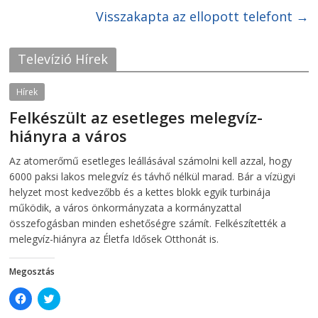
F
T
Visszakapta az ellopott telefont
→
a
w
c
i
e
t
b
t
o
e
Televízió Hírek
o
r
k
(
(
O
O
p
Hírek
p
e
e
n
Felkészült az esetleges melegvíz-
n
s
s
i
hiányra a város
i
n
n
n
2026-08-04
telepaks
n
e
Az atomerőmű esetleges leállásával számolni kell azzal, hogy
e
w
w
w
6000 paksi lakos melegvíz és távhő nélkül marad. Bár a vízügyi
w
i
i
n
helyzet most kedvezőbb és a kettes blokk egyik turbinája
n
d
működik, a város önkormányzata a kormányzattal
d
o
o
w
összefogásban minden eshetőségre számít. Felkészítették a
w
)
)
melegvíz-hiányra az Életfa Idősek Otthonát is.
Megosztás
C
C
l
l
i
i