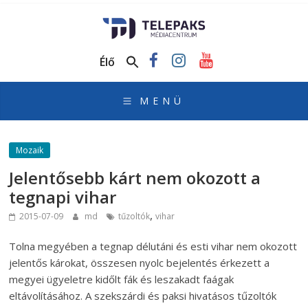
TelePaks
Médiacentrum
Élő
TelePaks
Kistérségi
Televízió
honlapja
Mozaik
Jelentősebb kárt nem okozott a
tegnapi vihar
,
2015-07-09
md
tűzoltók
vihar
Tolna megyében a tegnap délutáni és esti vihar nem okozott
jelentős károkat, összesen nyolc bejelentés érkezett a
megyei ügyeletre kidőlt fák és leszakadt faágak
eltávolításához. A szekszárdi és paksi hivatásos tűzoltók