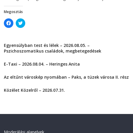
o
w
w
)
)
Megosztás
C
C
l
l
i
i
c
c
k
k
t
t
Egyensúlyban test és lélek – 2026.08.05. –
o
o
s
s
Pszichoszomatikus családok, megbetegedések
h
h
a
a
2026-08-05
r
r
E-Taxi – 2026.08.04. – Heringes Anita
e
e
o
o
2026-08-04
n
n
F
T
Az eltűnt városkép nyomában – Paks, a tüzek városa II. rész
a
w
2026-08-01
c
i
e
t
Közélet Közelről – 2026.07.31.
b
t
o
e
2026-07-31
o
r
k
(
(
O
O
p
p
e
e
n
n
s
s
i
i
n
Moderálási alapelvek