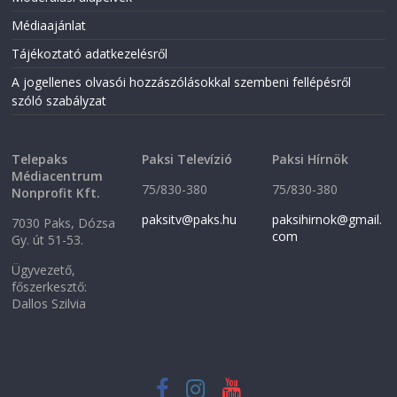
n
n
n
e
Médiaajánlat
e
w
w
w
w
i
Tájékoztató adatkezelésről
i
n
n
d
A jogellenes olvasói hozzászólásokkal szembeni fellépésről
d
o
o
w
szóló szabályzat
w
)
)
Telepaks
Paksi Televízió
Paksi Hírnök
Médiacentrum
75/830-380
75/830-380
Nonprofit Kft.
paksitv@paks.hu
paksihirnok@gmail.
7030 Paks, Dózsa
com
Gy. út 51-53.
Ügyvezető,
főszerkesztő:
Dallos Szilvia