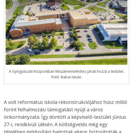
A Gyógyászati Központban létszámemeléshez járult hozzá a testület.
Fotó: Babai István
A volt református iskola rekonstrukciójához húsz millió
forint felhalmozási támogatást nyújt a város
önkormányzata. Így döntött a képviselő-testület június
27-i, rendkívüli ülésén. A költségvetés még egy
tételében módosítást hajtottak végre: biztosították a