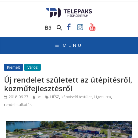
TelePaks
Médiacentrum
Élő
TelePaks
Kistérségi
Televízió
honlapja
Kiemelt
Város
Új rendelet született az útépítésről,
közműfejlesztésről
,
,
,
2018-06-27
vt
HÉSZ
képviselő testület
Liget utca
rendeletalkotás