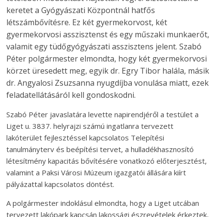
keretet a Gyógyászati Központnál hatfős
létszámbővítésre. Ez két gyermekorvost, két
gyermekorvosi asszisztenst és egy műszaki munkaerőt,
valamit egy tüdőgyógyászati asszisztens jelent. Szabó
Péter polgármester elmondta, hogy két gyermekorvosi
körzet üresedett meg, egyik dr. Egry Tibor halála, másik
dr. Angyalosi Zsuzsanna nyugdíjba vonulása miatt, ezek
feladatellátásáról kell gondoskodni.
Szabó Péter javaslatára levette napirendjéről a testület a
Liget u. 3837. helyrajzi számú ingatlanra tervezett
lakóterület fejlesztéssel kapcsolatos Telepítési
tanulmányterv és beépítési tervet, a hulladékhasznosító
létesítmény kapacitás bővítésére vonatkozó előterjesztést,
valamint a Paksi Városi Múzeum igazgatói állására kiírt
pályázattal kapcsolatos döntést.
A polgármester indoklásul elmondta, hogy a Liget utcában
tervezett lakópark kapcsán lakossági észrevételek érkeztek,