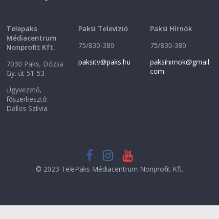
)
Telepaks
Paksi Televízió
Paksi Hírnök
Médiacentrum
75/830-380
75/830-380
Nonprofit Kft.
paksitv@paks.hu
paksihirnok@gmail.
7030 Paks, Dózsa
com
Gy. út 51-53.
Ügyvezető,
főszerkesztő:
Dallos Szilvia
© 2023 TelePaks Médiacentrum Nonprofit Kft.