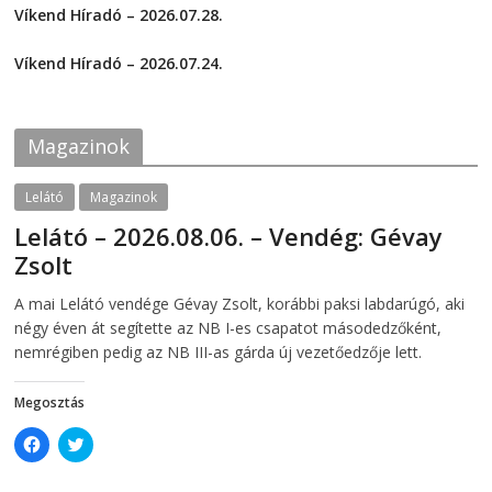
o
o
Víkend Híradó – 2026.07.28.
n
n
F
T
2026-07-29
a
w
c
i
Víkend Híradó – 2026.07.24.
e
t
2026-07-24
b
t
o
e
o
r
k
(
Magazinok
(
O
O
p
p
e
e
n
Lelátó
Magazinok
n
s
s
i
Lelátó – 2026.08.06. – Vendég: Gévay
i
n
n
n
Zsolt
n
e
e
w
w
w
2026-08-06
telepaks
A mai Lelátó vendége Gévay Zsolt, korábbi paksi labdarúgó, aki
w
i
i
n
négy éven át segítette az NB I-es csapatot másodedzőként,
n
d
d
o
nemrégiben pedig az NB III-as gárda új vezetőedzője lett.
o
w
w
)
)
Megosztás
C
C
l
l
i
i
c
c