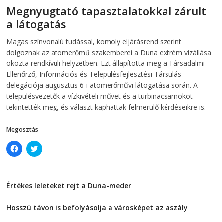
s
i
Megnyugtató tapasztalatokkal zárult
i
n
n
n
a látogatás
n
e
e
w
w
w
2026-08-07
telepaks
Magas színvonalú tudással, komoly eljárásrend szerint
w
i
i
n
dolgoznak az atomerőmű szakemberei a Duna extrém vízállása
n
d
d
o
okozta rendkívüli helyzetben. Ezt állapította meg a Társadalmi
o
w
Ellenőrző, Információs és Településfejlesztési Társulás
w
)
)
delegációja augusztus 6-i atomerőművi látogatása során. A
településvezetők a vízkivételi művet és a turbinacsarnokot
tekintették meg, és választ kaphattak felmerülő kérdéseikre is.
Megosztás
C
C
l
l
i
i
c
c
k
k
t
t
Értékes leleteket rejt a Duna-meder
o
o
s
s
2026-08-07
h
h
a
a
Hosszú távon is befolyásolja a városképet az aszály
r
r
e
e
2026-08-07