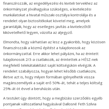
finanszírozzák, az engedélyezési és kiviteli tervekhez az
önkormányzat jóváhagyása szükséges, a kivitelezési
munkálatokat a hivatal műszaki osztálya kontrolálja és a
rendelet olyan biztosítékokat követel meg, amelyek
garantálják, hogy az esetleges javítás a kivitelezőtől
kikövetelhető legyen, vázolta az aljegyző.
Elmondta, hogy várhatóan az lesz a gyakoribb, hogy közösen
finanszírozzák a közmű építést a tulajdonosok az
önkormányzattal. Erre akkor lehet pályázni, ha az érintett
tulajdonosok 2/3-a csatlakozik, az érintettek a HÉSZ-nek
megfelelő telekátalakítást saját költségükön elvégzik. A
rendelet szabályozza, hogyan lehet később csatlakozni,
illetve azt is, hogy milyen formában igényelhetik vissza
magánszemélyek a saját erő 50%-át, tehát a teljes költség
25%-át öt évvel a beruházás után.
A testület úgy döntött, hogy a megbízási szerződés egyéb
pontjainak változatlanul hagyásával Dallosné Feth Szilvia