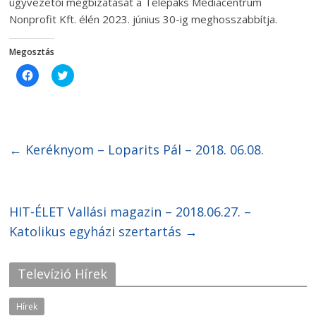
ügyvezetői megbízatását a Telepaks Médiacentrum
Nonprofit Kft. élén 2023. június 30-ig meghosszabbítja.
Megosztás
C
C
l
l
i
i
c
c
k
k
t
t
o
o
s
s
h
h
←
Keréknyom – Loparits Pál – 2018. 06.08.
a
a
r
r
e
e
o
o
n
n
F
T
HIT-ÉLET Vallási magazin – 2018.06.27. –
a
w
c
i
Katolikus egyházi szertartás
e
t
→
b
t
o
e
o
r
k
(
Televízió Hírek
(
O
O
p
p
e
e
n
Hírek
n
s