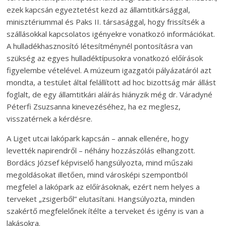
ezek kapcsán egyeztetést kezd az államtitkársággal,
minisztériummal és Paks II. társasággal, hogy frissítsék a
szállásokkal kapcsolatos igényekre vonatkozó információkat.
A hulladékhasznosító létesítménynél pontosításra van
szükség az egyes hulladéktípusokra vonatkozó előírások
figyelembe vételével. A múzeum igazgatói pályázatáról azt
mondta, a testület által felállított ad hoc bizottság már állást
foglalt, de egy államtitkári aláírás hiányzik még dr. Váradyné
Péterfi Zsuzsanna kinevezéséhez, ha ez meglesz,
visszatérnek a kérdésre.
A Liget utcai lakópark kapcsán – annak ellenére, hogy
levették napirendről – néhány hozzászólás elhangzott.
Bordács József képviselő hangsúlyozta, mind műszaki
megoldásokat illetően, mind városképi szempontból
megfelel a lakópark az előírásoknak, ezért nem helyes a
terveket „zsigerből” elutasítani. Hangsúlyozta, minden
szakértő megfelelőnek ítélte a terveket és igény is van a
lakásokra.