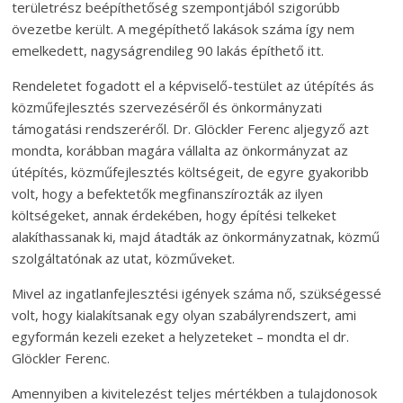
területrész beépíthetőség szempontjából szigorúbb
övezetbe került. A megépíthető lakások száma így nem
emelkedett, nagyságrendileg 90 lakás építhető itt.
Rendeletet fogadott el a képviselő-testület az útépítés ás
közműfejlesztés szervezéséről és önkormányzati
támogatási rendszeréről. Dr. Glöckler Ferenc aljegyző azt
mondta, korábban magára vállalta az önkormányzat az
útépítés, közműfejlesztés költségeit, de egyre gyakoribb
volt, hogy a befektetők megfinanszírozták az ilyen
költségeket, annak érdekében, hogy építési telkeket
alakíthassanak ki, majd átadták az önkormányzatnak, közmű
szolgáltatónak az utat, közműveket.
Mivel az ingatlanfejlesztési igények száma nő, szükségessé
volt, hogy kialakítsanak egy olyan szabályrendszert, ami
egyformán kezeli ezeket a helyzeteket – mondta el dr.
Glöckler Ferenc.
Amennyiben a kivitelezést teljes mértékben a tulajdonosok