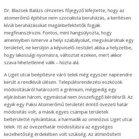
Dr. Blazsek Balázs címzetes főjegyző kifejtette, hogy az
atomerőmű építése nem szocialista beruházás, a kerítésen
kívüli beruházásokat magánbefektetők fogják
megfinanszírozni. Fontos, mint hangsúlyozta, hogy
amennyiben ismerve a helyi szabályokat, megvásárolnak egy
területet, ne kerüljön a képviselő-testület abba a helyzetbe,
hogy lakossági nyomásra, változtat ezeken, mert akkor
szava hihetetlenné válik – húzta alá.
A Liget utcai beépítésre váró telek még egyszer napirendre
került a rendkívüli ülésen. Településrendezési eszközök
módosításáról határozott a grémium, mégpedig egy
eljárásban három, egymással nem összefüggő kérdésről. Az
egyik egy Paksi Atomerőmű területét érintő övezeti határ
módosítás volt, a másik egyes csámpai területek
belterületté nyilvánítása, a harmadik az ominózus Liget utcai
telek. Itt az övezethatár módosításra az egységes
kezelhetőség érdekében volt szükség. Az átminősített