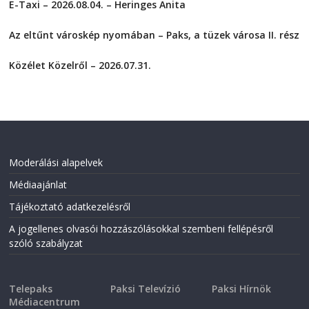
E-Taxi – 2026.08.04. – Heringes Anita
e
e
o
o
2026-08-04
n
n
F
T
Az eltűnt városkép nyomában – Paks, a tüzek városa II. rész
a
w
2026-08-01
c
i
e
t
Közélet Közelről – 2026.07.31.
b
t
o
e
2026-07-31
o
r
k
(
(
O
O
p
p
e
e
n
n
s
s
i
i
n
Moderálási alapelvek
n
n
n
e
Médiaajánlat
e
w
w
w
w
i
Tájékoztató adatkezelésről
i
n
n
d
A jogellenes olvasói hozzászólásokkal szembeni fellépésről
d
o
o
w
szóló szabályzat
w
)
)
Telepaks
Paksi Televízió
Paksi Hírnök
Médiacentrum