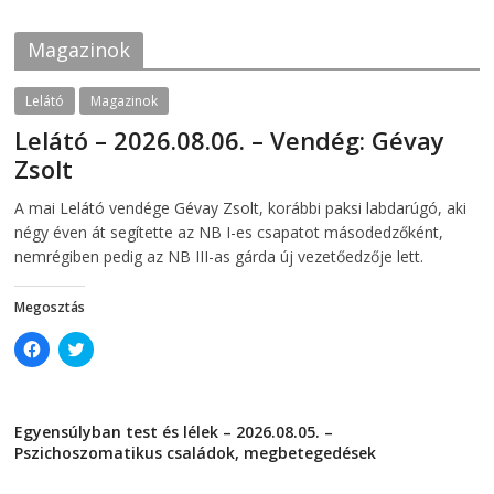
o
e
o
r
k
(
Magazinok
(
O
O
p
p
e
e
n
Lelátó
Magazinok
n
s
s
i
Lelátó – 2026.08.06. – Vendég: Gévay
i
n
n
n
Zsolt
n
e
e
w
w
w
2026-08-06
telepaks
A mai Lelátó vendége Gévay Zsolt, korábbi paksi labdarúgó, aki
w
i
i
n
négy éven át segítette az NB I-es csapatot másodedzőként,
n
d
d
o
nemrégiben pedig az NB III-as gárda új vezetőedzője lett.
o
w
w
)
)
Megosztás
C
C
l
l
i
i
c
c
k
k
t
t
Egyensúlyban test és lélek – 2026.08.05. –
o
o
s
s
Pszichoszomatikus családok, megbetegedések
h
h
a
a
2026-08-05
r
r