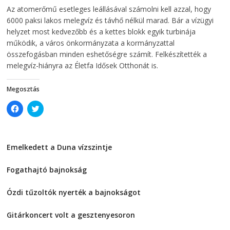
i
n
2026-08-04
telepaks
Az atomerőmű esetleges leállásával számolni kell azzal, hogy
n
d
d
o
6000 paksi lakos melegvíz és távhő nélkül marad. Bár a vízügyi
o
w
w
)
helyzet most kedvezőbb és a kettes blokk egyik turbinája
)
működik, a város önkormányzata a kormányzattal
összefogásban minden eshetőségre számít. Felkészítették a
melegvíz-hiányra az Életfa Idősek Otthonát is.
Megosztás
C
C
l
l
i
i
c
c
k
k
t
t
Emelkedett a Duna vízszintje
o
o
s
s
2026-08-04
h
h
a
a
Fogathajtó bajnokság
r
r
e
e
2026-08-04
o
o
Ózdi tűzoltók nyerték a bajnokságot
n
n
F
T
2026-08-04
a
w
c
i
Gitárkoncert volt a gesztenyesoron
e
t
2026-08-04
b
t