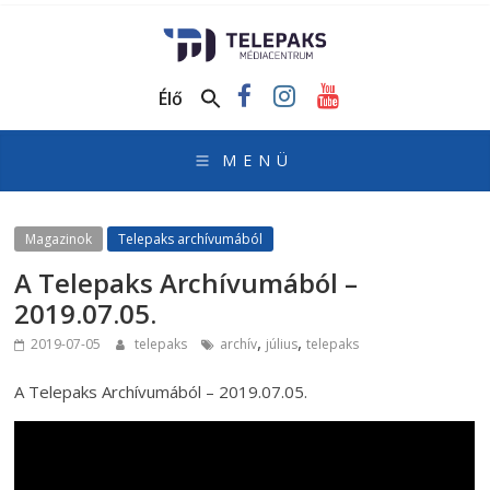
TelePaks
Médiacentrum
Élő
TelePaks
Kistérségi
Televízió
honlapja
Magazinok
Telepaks archívumából
A Telepaks Archívumából –
2019.07.05.
,
,
2019-07-05
telepaks
archív
július
telepaks
A Telepaks Archívumából – 2019.07.05.