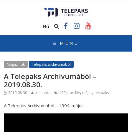
TelePaks
Médiacentrum
Élő
TelePaks
Kistérségi
Televízió
honlapja
Magazinok
Telepaks archívumából
A Telepaks Archívumából –
2019.08.30.
,
,
,
2019-08-30
telepaks
1994
archív
május
telepaks
A Telepaks Archívumából – 1994. május