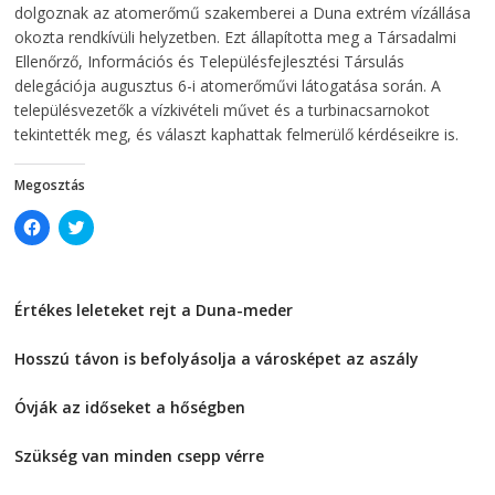
i
n
dolgoznak az atomerőmű szakemberei a Duna extrém vízállása
n
d
d
o
okozta rendkívüli helyzetben. Ezt állapította meg a Társadalmi
o
w
Ellenőrző, Információs és Településfejlesztési Társulás
w
)
)
delegációja augusztus 6-i atomerőművi látogatása során. A
településvezetők a vízkivételi művet és a turbinacsarnokot
tekintették meg, és választ kaphattak felmerülő kérdéseikre is.
Megosztás
C
C
l
l
i
i
c
c
k
k
t
t
Értékes leleteket rejt a Duna-meder
o
o
s
s
2026-08-07
h
h
a
a
Hosszú távon is befolyásolja a városképet az aszály
r
r
e
e
2026-08-07
o
o
Óvják az időseket a hőségben
n
n
F
T
2026-08-07
a
w
c
i
Szükség van minden csepp vérre
e
t
2026-08-07
b
t