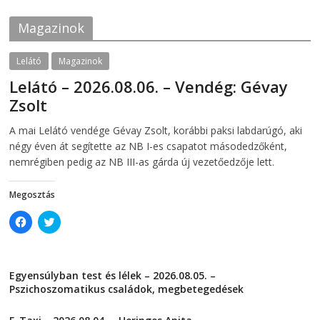
o
e
o
r
k
(
Magazinok
(
O
O
p
p
e
e
n
Lelátó
Magazinok
n
s
s
i
Lelátó – 2026.08.06. – Vendég: Gévay
i
n
n
n
Zsolt
n
e
e
w
w
w
2026-08-06
telepaks
A mai Lelátó vendége Gévay Zsolt, korábbi paksi labdarúgó, aki
w
i
i
n
négy éven át segítette az NB I-es csapatot másodedzőként,
n
d
d
o
nemrégiben pedig az NB III-as gárda új vezetőedzője lett.
o
w
w
)
)
Megosztás
C
C
l
l
i
i
c
c
k
k
t
t
Egyensúlyban test és lélek – 2026.08.05. –
o
o
s
s
Pszichoszomatikus családok, megbetegedések
h
h
a
a
2026-08-05
r
r