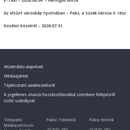
E-Taxi – 2026.08.04. – Heringes Anita
e
e
o
o
2026-08-04
n
n
F
T
Az eltűnt városkép nyomában – Paks, a tüzek városa II. rész
a
w
2026-08-01
c
i
e
t
Közélet Közelről – 2026.07.31.
b
t
o
e
2026-07-31
o
r
k
(
(
O
O
p
p
e
e
n
n
s
s
i
i
n
Moderálási alapelvek
n
n
n
e
Médiaajánlat
e
w
w
w
w
i
Tájékoztató adatkezelésről
i
n
n
d
A jogellenes olvasói hozzászólásokkal szembeni fellépésről
d
o
o
w
szóló szabályzat
w
)
)
Telepaks
Paksi Televízió
Paksi Hírnök
Médiacentrum
75/830-380
75/830-380