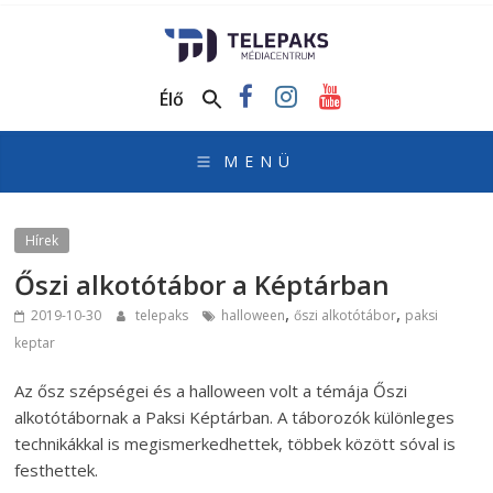
TelePaks
Médiacentrum
Élő
TelePaks
Kistérségi
Televízió
honlapja
Hírek
Őszi alkotótábor a Képtárban
,
,
2019-10-30
telepaks
halloween
őszi alkotótábor
paksi
keptar
Az ősz szépségei és a halloween volt a témája Őszi
alkotótábornak a Paksi Képtárban. A táborozók különleges
technikákkal is megismerkedhettek, többek között sóval is
festhettek.