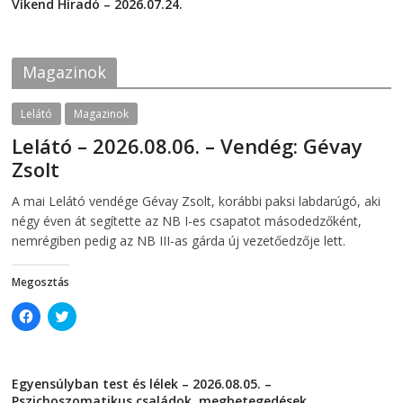
c
i
Víkend Híradó – 2026.07.24.
e
t
2026-07-24
b
t
o
e
o
r
k
(
Magazinok
(
O
O
p
p
e
e
n
Lelátó
Magazinok
n
s
s
i
Lelátó – 2026.08.06. – Vendég: Gévay
i
n
n
n
Zsolt
n
e
e
w
w
w
2026-08-06
telepaks
A mai Lelátó vendége Gévay Zsolt, korábbi paksi labdarúgó, aki
w
i
i
n
négy éven át segítette az NB I-es csapatot másodedzőként,
n
d
d
o
nemrégiben pedig az NB III-as gárda új vezetőedzője lett.
o
w
w
)
)
Megosztás
C
C
l
l
i
i
c
c
k
k
t
t
Egyensúlyban test és lélek – 2026.08.05. –
o
o
s
s
Pszichoszomatikus családok, megbetegedések