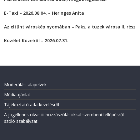
h
h
a
a
2026-08-05
r
r
E-Taxi – 2026.08.04. – Heringes Anita
e
e
o
o
2026-08-04
n
n
F
T
Az eltűnt városkép nyomában – Paks, a tüzek városa II. rész
a
w
2026-08-01
c
i
e
t
Közélet Közelről – 2026.07.31.
b
t
o
e
2026-07-31
o
r
k
(
(
O
O
p
p
e
e
n
n
s
s
i
i
n
Moderálási alapelvek
n
n
n
e
Médiaajánlat
e
w
w
w
w
i
Tájékoztató adatkezelésről
i
n
n
d
A jogellenes olvasói hozzászólásokkal szembeni fellépésről
d
o
o
w
szóló szabályzat
w
)
)