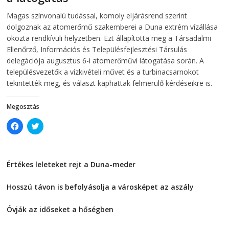
n
n
2026-08-07
telepaks
n
e
Magas színvonalú tudással, komoly eljárásrend szerint
e
w
w
w
dolgoznak az atomerőmű szakemberei a Duna extrém vízállása
w
i
i
n
okozta rendkívüli helyzetben. Ezt állapította meg a Társadalmi
n
d
Ellenőrző, Információs és Településfejlesztési Társulás
d
o
o
w
delegációja augusztus 6-i atomerőművi látogatása során. A
w
)
)
településvezetők a vízkivételi művet és a turbinacsarnokot
tekintették meg, és választ kaphattak felmerülő kérdéseikre is.
Megosztás
C
C
l
l
i
i
c
c
k
k
t
t
Értékes leleteket rejt a Duna-meder
o
o
s
s
2026-08-07
h
h
a
a
Hosszú távon is befolyásolja a városképet az aszály
r
r
e
e
2026-08-07
o
o
Óvják az időseket a hőségben
n
n
F
T
2026-08-07
a
w