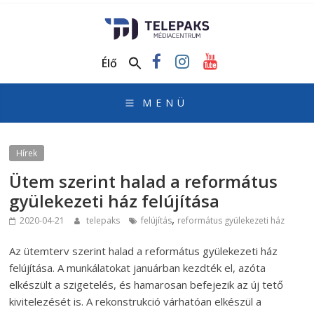
TelePaks
Médiacentrum
Élő
TelePaks
Kistérségi
Televízió
honlapja
Hírek
Ütem szerint halad a református
gyülekezeti ház felújítása
,
2020-04-21
telepaks
felújítás
református gyülekezeti ház
Az ütemterv szerint halad a református gyülekezeti ház
felújítása. A munkálatokat januárban kezdték el, azóta
elkészült a szigetelés, és hamarosan befejezik az új tető
kivitelezését is. A rekonstrukció várhatóan elkészül a