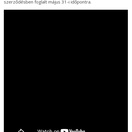
szerződésben foglalt május 31-i időpontra.