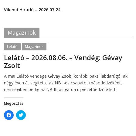
F
T
2026-07-29
a
w
c
i
Víkend Híradó – 2026.07.24.
e
t
2026-07-24
b
t
o
e
o
r
k
(
Magazinok
(
O
O
p
p
e
e
n
Lelátó
Magazinok
n
s
s
i
Lelátó – 2026.08.06. – Vendég: Gévay
i
n
n
n
Zsolt
n
e
e
w
w
w
2026-08-06
telepaks
A mai Lelátó vendége Gévay Zsolt, korábbi paksi labdarúgó, aki
w
i
i
n
négy éven át segítette az NB I-es csapatot másodedzőként,
n
d
d
o
nemrégiben pedig az NB III-as gárda új vezetőedzője lett.
o
w
w
)
)
Megosztás
C
C
l
l
i
i
c
c
k
k
t
t