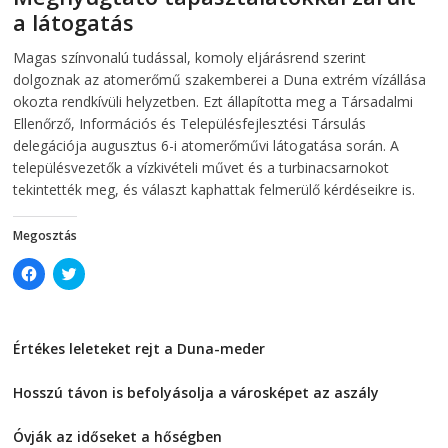
s
i
a látogatás
i
n
n
n
2026-08-07
telepaks
n
e
Magas színvonalú tudással, komoly eljárásrend szerint
e
w
w
w
dolgoznak az atomerőmű szakemberei a Duna extrém vízállása
w
i
i
n
okozta rendkívüli helyzetben. Ezt állapította meg a Társadalmi
n
d
Ellenőrző, Információs és Településfejlesztési Társulás
d
o
o
w
delegációja augusztus 6-i atomerőművi látogatása során. A
w
)
)
településvezetők a vízkivételi művet és a turbinacsarnokot
tekintették meg, és választ kaphattak felmerülő kérdéseikre is.
Megosztás
C
C
l
l
i
i
c
c
k
k
t
t
Értékes leleteket rejt a Duna-meder
o
o
s
s
2026-08-07
h
h
a
a
Hosszú távon is befolyásolja a városképet az aszály
r
r
e
e
2026-08-07
o
o
Óvják az időseket a hőségben
n
n