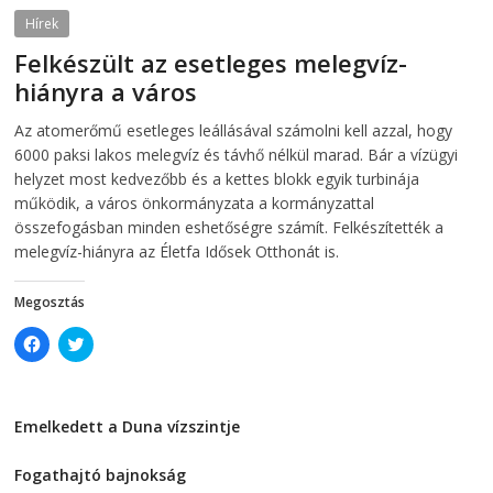
n
s
s
i
Hírek
i
n
n
n
Felkészült az esetleges melegvíz-
n
e
e
w
hiányra a város
w
w
w
i
i
n
2026-08-04
telepaks
Az atomerőmű esetleges leállásával számolni kell azzal, hogy
n
d
d
o
6000 paksi lakos melegvíz és távhő nélkül marad. Bár a vízügyi
o
w
w
)
helyzet most kedvezőbb és a kettes blokk egyik turbinája
)
működik, a város önkormányzata a kormányzattal
összefogásban minden eshetőségre számít. Felkészítették a
melegvíz-hiányra az Életfa Idősek Otthonát is.
Megosztás
C
C
l
l
i
i
c
c
k
k
t
t
Emelkedett a Duna vízszintje
o
o
s
s
2026-08-04
h
h
a
a
Fogathajtó bajnokság
r
r