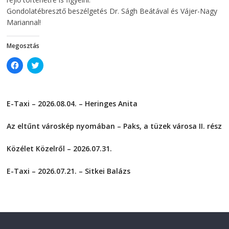
Gondolatébresztő beszélgetés Dr. Ságh Beátával és Vájer-Nagy
Mariannal!
Megosztás
C
C
l
l
i
i
c
c
k
k
t
t
E-Taxi – 2026.08.04. – Heringes Anita
o
o
s
s
2026-08-04
h
h
a
a
Az eltűnt városkép nyomában – Paks, a tüzek városa II. rész
r
r
e
e
2026-08-01
o
o
Közélet Közelről – 2026.07.31.
n
n
F
T
2026-07-31
a
w
c
i
E-Taxi – 2026.07.21. – Sitkei Balázs
e
t
2026-07-21
b
t
o
e
o
r
k
(
(
O
O
p
p
e