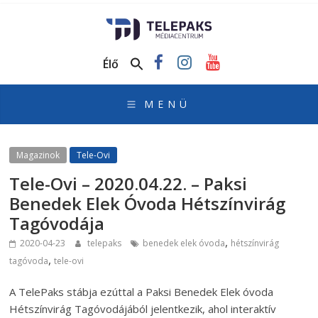
TelePaks
Médiacentrum
Élő
TelePaks
Kistérségi
Televízió
honlapja
Magazinok
Tele-Ovi
Tele-Ovi – 2020.04.22. – Paksi
Benedek Elek Óvoda Hétszínvirág
Tagóvodája
,
2020-04-23
telepaks
benedek elek óvoda
hétszínvirág
,
tagóvoda
tele-ovi
A TelePaks stábja ezúttal a Paksi Benedek Elek óvoda
Hétszínvirág Tagóvodájából jelentkezik, ahol interaktív