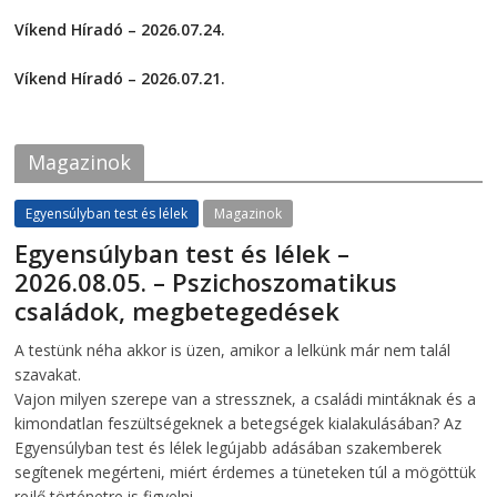
e
e
2026-07-29
o
o
Víkend Híradó – 2026.07.24.
n
n
F
T
2026-07-24
a
w
c
i
Víkend Híradó – 2026.07.21.
e
t
2026-07-21
b
t
o
e
o
r
k
(
Magazinok
(
O
O
p
p
e
e
n
Egyensúlyban test és lélek
Magazinok
n
s
s
i
Egyensúlyban test és lélek –
i
n
n
n
2026.08.05. – Pszichoszomatikus
n
e
e
w
családok, megbetegedések
w
w
w
i
i
n
2026-08-05
telepaks
A testünk néha akkor is üzen, amikor a lelkünk már nem talál
n
d
d
o
szavakat.
o
w
w
)
Vajon milyen szerepe van a stressznek, a családi mintáknak és a
)
kimondatlan feszültségeknek a betegségek kialakulásában? Az
Egyensúlyban test és lélek legújabb adásában szakemberek
segítenek megérteni, miért érdemes a tüneteken túl a mögöttük
rejlő történetre is figyelni.