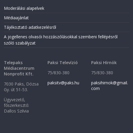
e
n
n
s
Moderálási alapelvek
s
i
i
n
n
n
Médiaajánlat
n
e
e
w
Tájékoztató adatkezelésről
w
w
w
i
i
n
A jogellenes olvasói hozzászólásokkal szembeni fellépésről
n
d
szóló szabályzat
d
o
o
w
w
)
)
Telepaks
Paksi Televízió
Paksi Hírnök
Médiacentrum
75/830-380
75/830-380
Nonprofit Kft.
paksitv@paks.hu
paksihirnok@gmail.
7030 Paks, Dózsa
com
Gy. út 51-53.
Ügyvezető,
főszerkesztő:
Dallos Szilvia