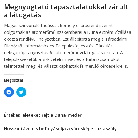
s
i
Megnyugtató tapasztalatokkal zárult
i
n
n
n
a látogatás
n
e
e
w
w
w
2026-08-07
telepaks
Magas színvonalú tudással, komoly eljárásrend szerint
w
i
i
n
dolgoznak az atomerőmű szakemberei a Duna extrém vízállása
n
d
d
o
okozta rendkívüli helyzetben. Ezt állapította meg a Társadalmi
o
w
Ellenőrző, Információs és Településfejlesztési Társulás
w
)
)
delegációja augusztus 6-i atomerőművi látogatása során. A
településvezetők a vízkivételi művet és a turbinacsarnokot
tekintették meg, és választ kaphattak felmerülő kérdéseikre is.
Megosztás
C
C
l
l
i
i
c
c
k
k
t
t
Értékes leleteket rejt a Duna-meder
o
o
s
s
2026-08-07
h
h
a
a
Hosszú távon is befolyásolja a városképet az aszály
r
r
e
e
2026-08-07