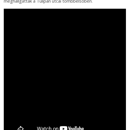
meghallgatták a Tulipán utcai tömbbelsőben.