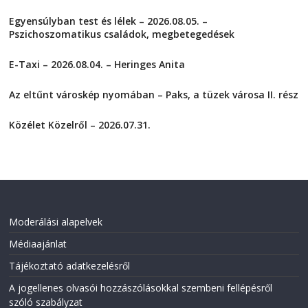
k
k
t
t
Egyensúlyban test és lélek – 2026.08.05. –
o
o
s
s
Pszichoszomatikus családok, megbetegedések
h
h
a
a
2026-08-05
r
r
E-Taxi – 2026.08.04. – Heringes Anita
e
e
o
o
2026-08-04
n
n
F
T
Az eltűnt városkép nyomában – Paks, a tüzek városa II. rész
a
w
2026-08-01
c
i
e
t
Közélet Közelről – 2026.07.31.
b
t
o
e
2026-07-31
o
r
k
(
(
O
O
p
p
e
e
n
n
s
s
i
i
n
Moderálási alapelvek
n
n
n
e
Médiaajánlat
e
w
w
w
w
i
Tájékoztató adatkezelésről
i
n
n
d
A jogellenes olvasói hozzászólásokkal szembeni fellépésről
d
o
o
w
szóló szabályzat
w
)