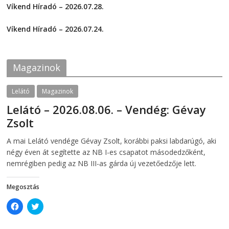
o
o
Víkend Híradó – 2026.07.28.
n
n
F
T
2026-07-29
a
w
c
i
Víkend Híradó – 2026.07.24.
e
t
2026-07-24
b
t
o
e
o
r
k
(
Magazinok
(
O
O
p
p
e
e
n
Lelátó
Magazinok
n
s
s
i
Lelátó – 2026.08.06. – Vendég: Gévay
i
n
n
n
Zsolt
n
e
e
w
w
w
2026-08-06
telepaks
A mai Lelátó vendége Gévay Zsolt, korábbi paksi labdarúgó, aki
w
i
i
n
négy éven át segítette az NB I-es csapatot másodedzőként,
n
d
d
o
nemrégiben pedig az NB III-as gárda új vezetőedzője lett.
o
w
w
)
)
Megosztás
C
C
l
l
i
i
c
c