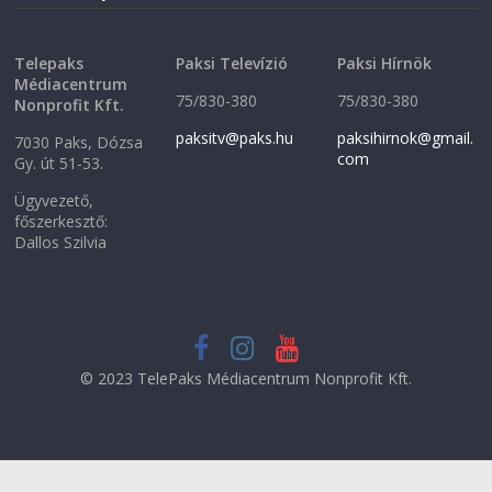
)
Telepaks
Paksi Televízió
Paksi Hírnök
Médiacentrum
75/830-380
75/830-380
Nonprofit Kft.
paksitv@paks.hu
paksihirnok@gmail.
7030 Paks, Dózsa
com
Gy. út 51-53.
Ügyvezető,
főszerkesztő:
Dallos Szilvia
© 2023 TelePaks Médiacentrum Nonprofit Kft.