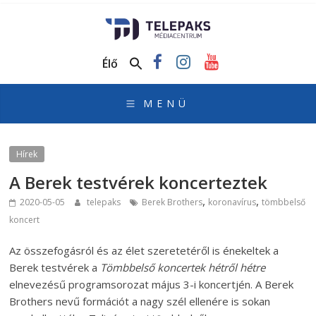
TelePaks
Médiacentrum
Élő
TelePaks
Kistérségi
Televízió
honlapja
Hírek
A Berek testvérek koncerteztek
,
,
2020-05-05
telepaks
Berek Brothers
koronavírus
tömbbelső
koncert
Az összefogásról és az élet szeretetéről is énekeltek a
Berek testvérek a
Tömbbelső koncertek hétről hétre
elnevezésű programsorozat május 3-i koncertjén. A Berek
Brothers nevű formációt a nagy szél ellenére is sokan