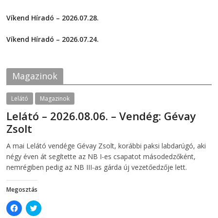
r
r
e
e
2026-08-01
o
o
Víkend Híradó – 2026.07.28.
n
n
F
T
2026-07-29
a
w
c
i
Víkend Híradó – 2026.07.24.
e
t
2026-07-24
b
t
o
e
o
r
k
(
Magazinok
(
O
O
p
p
e
e
n
Lelátó
Magazinok
n
s
s
i
Lelátó – 2026.08.06. – Vendég: Gévay
i
n
n
n
Zsolt
n
e
e
w
w
w
2026-08-06
telepaks
A mai Lelátó vendége Gévay Zsolt, korábbi paksi labdarúgó, aki
w
i
i
n
négy éven át segítette az NB I-es csapatot másodedzőként,
n
d
d
o
nemrégiben pedig az NB III-as gárda új vezetőedzője lett.
o
w
w
)
)
Megosztás
C
C
l
l