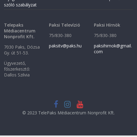
o
w
szóló szabályzat
w
)
)
Telepaks
Paksi Televízió
Paksi Hírnök
Médiacentrum
75/830-380
75/830-380
Nonprofit Kft.
paksitv@paks.hu
paksihirnok@gmail.
7030 Paks, Dózsa
com
Gy. út 51-53.
Ügyvezető,
főszerkesztő:
Dallos Szilvia
© 2023 TelePaks Médiacentrum Nonprofit Kft.