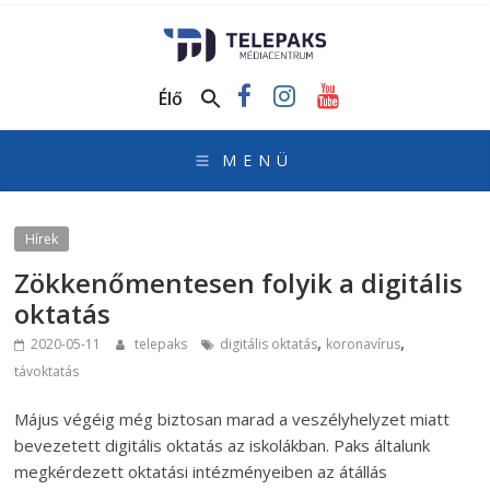
TelePaks
Médiacentrum
Élő
TelePaks
Kistérségi
Televízió
honlapja
Hírek
Zökkenőmentesen folyik a digitális
oktatás
,
,
2020-05-11
telepaks
digitális oktatás
koronavírus
távoktatás
Május végéig még biztosan marad a veszélyhelyzet miatt
bevezetett digitális oktatás az iskolákban. Paks általunk
megkérdezett oktatási intézményeiben az átállás