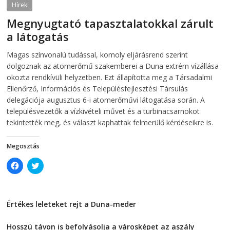
O
p
Hírek
p
e
e
n
Megnyugtató tapasztalatokkal zárult
n
s
s
i
a látogatás
i
n
n
n
2026-08-07
telepaks
n
e
Magas színvonalú tudással, komoly eljárásrend szerint
e
w
w
w
dolgoznak az atomerőmű szakemberei a Duna extrém vízállása
w
i
i
n
okozta rendkívüli helyzetben. Ezt állapította meg a Társadalmi
n
d
Ellenőrző, Információs és Településfejlesztési Társulás
d
o
o
w
delegációja augusztus 6-i atomerőművi látogatása során. A
w
)
)
településvezetők a vízkivételi művet és a turbinacsarnokot
tekintették meg, és választ kaphattak felmerülő kérdéseikre is.
Megosztás
C
C
l
l
i
i
c
c
k
k
t
t
Értékes leleteket rejt a Duna-meder
o
o
s
s
2026-08-07
h
h
a
a
Hosszú távon is befolyásolja a városképet az aszály