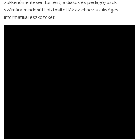
zökkenőmentesen történt, a diákok és pedagógusok
számára mindenütt biztosították az ehhez szükséges
informatikai eszközöket.