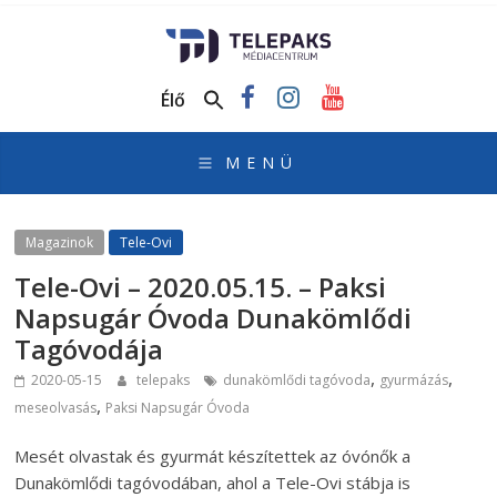
TelePaks
Médiacentrum
Élő
TelePaks
Kistérségi
Televízió
honlapja
Magazinok
Tele-Ovi
Tele-Ovi – 2020.05.15. – Paksi
Napsugár Óvoda Dunakömlődi
Tagóvodája
,
,
2020-05-15
telepaks
dunakömlődi tagóvoda
gyurmázás
,
meseolvasás
Paksi Napsugár Óvoda
Mesét olvastak és gyurmát készítettek az óvónők a
Dunakömlődi tagóvodában, ahol a Tele-Ovi stábja is