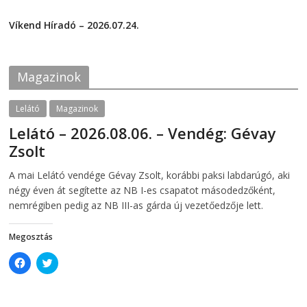
F
T
2026-07-29
a
w
c
i
Víkend Híradó – 2026.07.24.
e
t
2026-07-24
b
t
o
e
o
r
k
(
Magazinok
(
O
O
p
p
e
e
n
Lelátó
Magazinok
n
s
s
i
Lelátó – 2026.08.06. – Vendég: Gévay
i
n
n
n
Zsolt
n
e
e
w
w
w
2026-08-06
telepaks
A mai Lelátó vendége Gévay Zsolt, korábbi paksi labdarúgó, aki
w
i
i
n
négy éven át segítette az NB I-es csapatot másodedzőként,
n
d
d
o
nemrégiben pedig az NB III-as gárda új vezetőedzője lett.
o
w
w
)
)
Megosztás
C
C
l
l
i
i
c
c
k
k
t
t