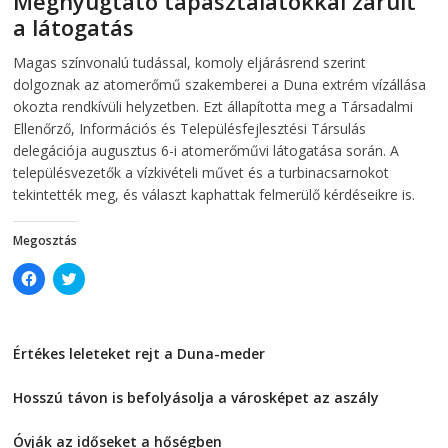
Megnyugtató tapasztalatokkal zárult
n
s
s
i
a látogatás
i
n
n
n
2026-08-07
telepaks
n
e
Magas színvonalú tudással, komoly eljárásrend szerint
e
w
w
w
dolgoznak az atomerőmű szakemberei a Duna extrém vízállása
w
i
i
n
okozta rendkívüli helyzetben. Ezt állapította meg a Társadalmi
n
d
Ellenőrző, Információs és Településfejlesztési Társulás
d
o
o
w
delegációja augusztus 6-i atomerőművi látogatása során. A
w
)
)
településvezetők a vízkivételi művet és a turbinacsarnokot
tekintették meg, és választ kaphattak felmerülő kérdéseikre is.
Megosztás
C
C
l
l
i
i
c
c
k
k
t
t
Értékes leleteket rejt a Duna-meder
o
o
s
s
2026-08-07
h
h
a
a
Hosszú távon is befolyásolja a városképet az aszály
r
r
e
e
2026-08-07
o
o
Óvják az időseket a hőségben
n
n