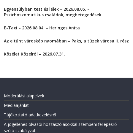
k
k
t
t
Egyensúlyban test és lélek – 2026.08.05. –
o
o
s
s
Pszichoszomatikus családok, megbetegedések
h
h
a
a
2026-08-05
r
r
E-Taxi – 2026.08.04. – Heringes Anita
e
e
o
o
2026-08-04
n
n
F
T
Az eltűnt városkép nyomában – Paks, a tüzek városa II. rész
a
w
2026-08-01
c
i
e
t
Közélet Közelről – 2026.07.31.
b
t
o
e
2026-07-31
o
r
k
(
(
O
O
p
p
e
e
n
n
s
s
i
i
n
Moderálási alapelvek
n
n
n
e
Médiaajánlat
e
w
w
w
w
i
Tájékoztató adatkezelésről
i
n
n
d
A jogellenes olvasói hozzászólásokkal szembeni fellépésről
d
o
o
w
szóló szabályzat
w
)