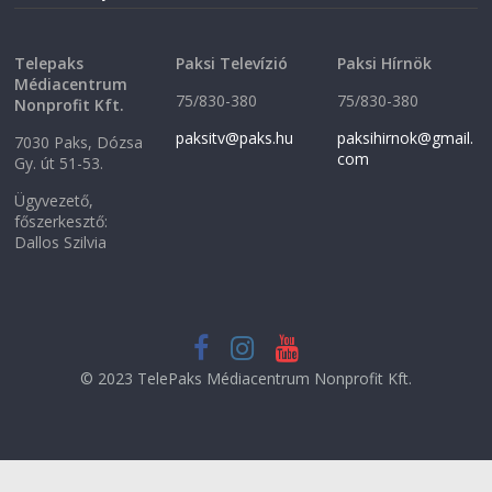
)
Telepaks
Paksi Televízió
Paksi Hírnök
Médiacentrum
75/830-380
75/830-380
Nonprofit Kft.
paksitv@paks.hu
paksihirnok@gmail.
7030 Paks, Dózsa
com
Gy. út 51-53.
Ügyvezető,
főszerkesztő:
Dallos Szilvia
© 2023 TelePaks Médiacentrum Nonprofit Kft.