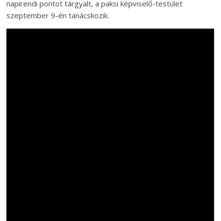
napirendi pontot tárgyalt, a paksi képviselő-testület
szeptember 9-én tanácskozik.