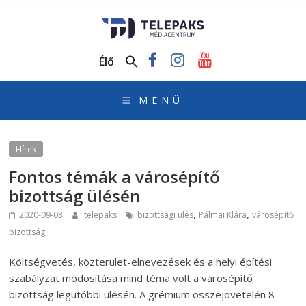
TelePaks
Médiacentrum
Élő
TelePaks
Kistérségi
Televízió
honlapja
Hírek
Fontos témák a városépítő
bizottság ülésén
,
,
2020-09-03
telepaks
bizottsági ülés
Pálmai Klára
városépítő
bizottság
Költségvetés, közterület-elnevezések és a helyi építési
szabályzat módosítása mind téma volt a városépítő
bizottság legutóbbi ülésén. A grémium összejövetelén 8