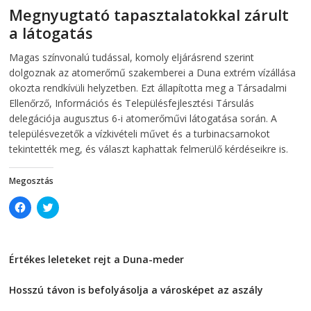
e
n
Megnyugtató tapasztalatokkal zárult
n
s
s
i
a látogatás
i
n
n
n
2026-08-07
telepaks
n
e
Magas színvonalú tudással, komoly eljárásrend szerint
e
w
w
w
dolgoznak az atomerőmű szakemberei a Duna extrém vízállása
w
i
i
n
okozta rendkívüli helyzetben. Ezt állapította meg a Társadalmi
n
d
Ellenőrző, Információs és Településfejlesztési Társulás
d
o
o
w
delegációja augusztus 6-i atomerőművi látogatása során. A
w
)
)
településvezetők a vízkivételi művet és a turbinacsarnokot
tekintették meg, és választ kaphattak felmerülő kérdéseikre is.
Megosztás
C
C
l
l
i
i
c
c
k
k
t
t
Értékes leleteket rejt a Duna-meder
o
o
s
s
2026-08-07
h
h
a
a
Hosszú távon is befolyásolja a városképet az aszály
r
r
e
e
2026-08-07