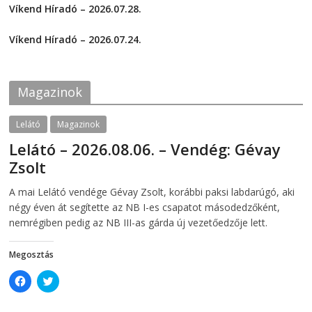
o
o
Víkend Híradó – 2026.07.28.
n
n
F
T
2026-07-29
a
w
c
i
Víkend Híradó – 2026.07.24.
e
t
2026-07-24
b
t
o
e
o
r
k
(
Magazinok
(
O
O
p
p
e
e
n
Lelátó
Magazinok
n
s
s
i
Lelátó – 2026.08.06. – Vendég: Gévay
i
n
n
n
Zsolt
n
e
e
w
w
w
2026-08-06
telepaks
A mai Lelátó vendége Gévay Zsolt, korábbi paksi labdarúgó, aki
w
i
i
n
négy éven át segítette az NB I-es csapatot másodedzőként,
n
d
d
o
nemrégiben pedig az NB III-as gárda új vezetőedzője lett.
o
w
w
)
)
Megosztás
C
C
l
l
i
i
c
c