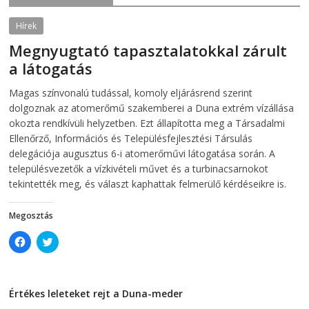
O
p
p
e
e
n
Hírek
n
s
s
i
Megnyugtató tapasztalatokkal zárult
i
n
n
n
a látogatás
n
e
e
w
w
w
2026-08-07
telepaks
Magas színvonalú tudással, komoly eljárásrend szerint
w
i
i
n
dolgoznak az atomerőmű szakemberei a Duna extrém vízállása
n
d
d
o
okozta rendkívüli helyzetben. Ezt állapította meg a Társadalmi
o
w
Ellenőrző, Információs és Településfejlesztési Társulás
w
)
)
delegációja augusztus 6-i atomerőművi látogatása során. A
településvezetők a vízkivételi művet és a turbinacsarnokot
tekintették meg, és választ kaphattak felmerülő kérdéseikre is.
Megosztás
C
C
l
l
i
i
c
c
k
k
t
t
Értékes leleteket rejt a Duna-meder
o
o
s
s
2026-08-07