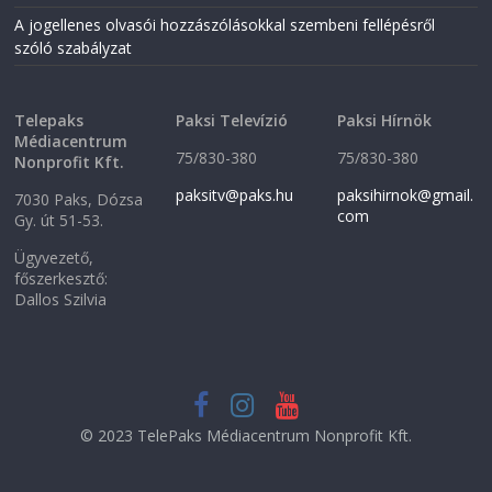
n
d
A jogellenes olvasói hozzászólásokkal szembeni fellépésről
d
o
o
w
szóló szabályzat
w
)
)
Telepaks
Paksi Televízió
Paksi Hírnök
Médiacentrum
75/830-380
75/830-380
Nonprofit Kft.
paksitv@paks.hu
paksihirnok@gmail.
7030 Paks, Dózsa
com
Gy. út 51-53.
Ügyvezető,
főszerkesztő:
Dallos Szilvia
© 2023 TelePaks Médiacentrum Nonprofit Kft.