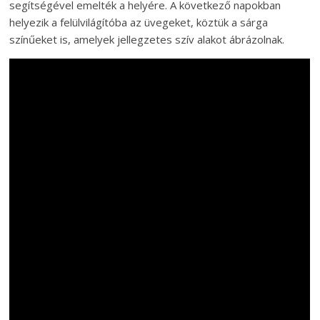
segítségével emelték a helyére. A következő napokban
helyezik a felülvilágítóba az üvegeket, köztük a sárga
színűeket is, amelyek jellegzetes szív alakot ábrázolnak.