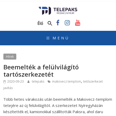
TelePaks
Médiacentrum
Élő
TelePaks
Kistérségi
Televízió
honlapja
Hírek
Beemelték a felülvilágító
tartószerkezetét
,
2020-09-23
telepaks
makovecz templom
tetőszerkezet
javítás
Több hetes várakozás után beemelték a Makovecz-templom
tetejére az új felülvilágítót. A szerkezetet Nyíregyházán
készítették el, kamionokkal szállították Paksra, ahol daru