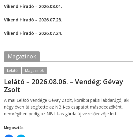
h
h
a
a
Víkend Híradó – 2026.08.01.
r
r
e
e
2026-08-01
o
o
Víkend Híradó – 2026.07.28.
n
n
F
T
2026-07-29
a
w
c
i
Víkend Híradó – 2026.07.24.
e
t
2026-07-24
b
t
o
e
o
r
k
(
Magazinok
(
O
O
p
p
e
e
n
Lelátó
Magazinok
n
s
s
i
Lelátó – 2026.08.06. – Vendég: Gévay
i
n
n
n
Zsolt
n
e
e
w
w
w
2026-08-06
telepaks
A mai Lelátó vendége Gévay Zsolt, korábbi paksi labdarúgó, aki
w
i
i
n
négy éven át segítette az NB I-es csapatot másodedzőként,
n
d
d
o
nemrégiben pedig az NB III-as gárda új vezetőedzője lett.
o
w
w
)
)
Megosztás