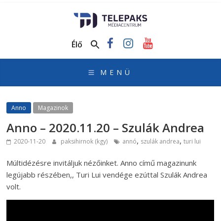
TelePaks
Médiacentrum
Élő
TelePaks
Kistérségi
Televízió
honlapja
Anno
Magazinok
Anno – 2020.11.20 – Szulák Andrea
,
,
2020-11-20
paksihirnok (kgy)
annó
szulák andrea
turi lui
Múltidézésre invitáljuk nézőinket. Anno című magazinunk
legújabb részében,, Turi Lui vendége ezúttal Szulák Andrea
volt.