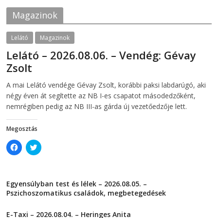
o
r
k
(
Magazinok
(
O
O
p
p
e
e
n
Lelátó
Magazinok
n
s
s
i
Lelátó – 2026.08.06. – Vendég: Gévay
i
n
n
n
Zsolt
n
e
e
w
w
w
2026-08-06
telepaks
A mai Lelátó vendége Gévay Zsolt, korábbi paksi labdarúgó, aki
w
i
i
n
négy éven át segítette az NB I-es csapatot másodedzőként,
n
d
d
o
nemrégiben pedig az NB III-as gárda új vezetőedzője lett.
o
w
w
)
)
Megosztás
C
C
l
l
i
i
c
c
k
k
t
t
Egyensúlyban test és lélek – 2026.08.05. –
o
o
s
s
Pszichoszomatikus családok, megbetegedések
h
h
a
a
2026-08-05
r
r
E-Taxi – 2026.08.04. – Heringes Anita
e
e