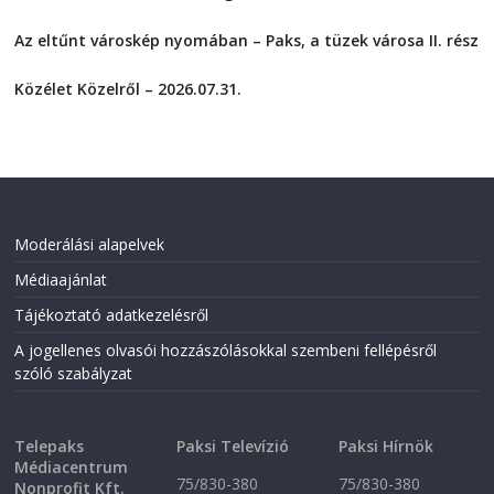
o
o
2026-08-04
n
n
F
T
Az eltűnt városkép nyomában – Paks, a tüzek városa II. rész
a
w
2026-08-01
c
i
e
t
Közélet Közelről – 2026.07.31.
b
t
o
e
2026-07-31
o
r
k
(
(
O
O
p
p
e
e
n
n
s
s
i
i
n
Moderálási alapelvek
n
n
n
e
Médiaajánlat
e
w
w
w
w
i
Tájékoztató adatkezelésről
i
n
n
d
A jogellenes olvasói hozzászólásokkal szembeni fellépésről
d
o
o
w
szóló szabályzat
w
)
)
Telepaks
Paksi Televízió
Paksi Hírnök
Médiacentrum
75/830-380
75/830-380
Nonprofit Kft.