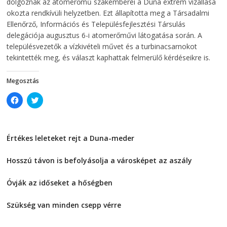
dolgoznak az atomerőmű szakemberei a Duna extrém vízállása
w
i
i
n
okozta rendkívüli helyzetben. Ezt állapította meg a Társadalmi
n
d
Ellenőrző, Információs és Településfejlesztési Társulás
d
o
o
w
delegációja augusztus 6-i atomerőművi látogatása során. A
w
)
)
településvezetők a vízkivételi művet és a turbinacsarnokot
tekintették meg, és választ kaphattak felmerülő kérdéseikre is.
Megosztás
C
C
l
l
i
i
c
c
k
k
t
t
Értékes leleteket rejt a Duna-meder
o
o
s
s
2026-08-07
h
h
a
a
Hosszú távon is befolyásolja a városképet az aszály
r
r
e
e
2026-08-07
o
o
Óvják az időseket a hőségben
n
n
F
T
2026-08-07
a
w
c
i
Szükség van minden csepp vérre
e
t
2026-08-07
b
t
o
e