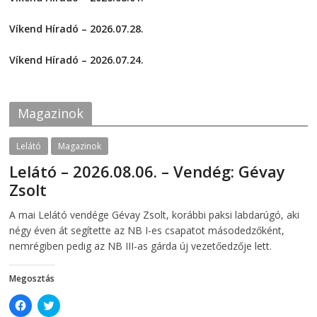
r
r
e
e
2026-08-01
o
o
Víkend Híradó – 2026.07.28.
n
n
F
T
2026-07-29
a
w
c
i
Víkend Híradó – 2026.07.24.
e
t
2026-07-24
b
t
o
e
o
r
k
(
Magazinok
(
O
O
p
p
e
e
n
Lelátó
Magazinok
n
s
s
i
Lelátó – 2026.08.06. – Vendég: Gévay
i
n
n
n
Zsolt
n
e
e
w
w
w
2026-08-06
telepaks
A mai Lelátó vendége Gévay Zsolt, korábbi paksi labdarúgó, aki
w
i
i
n
négy éven át segítette az NB I-es csapatot másodedzőként,
n
d
d
o
nemrégiben pedig az NB III-as gárda új vezetőedzője lett.
o
w
w
)
)
Megosztás
C
C
l
l