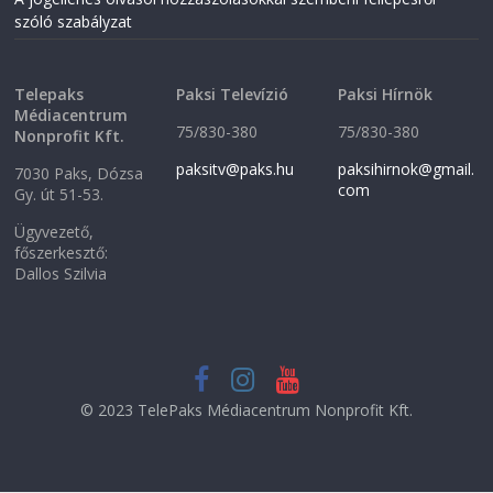
d
o
o
w
szóló szabályzat
w
)
)
Telepaks
Paksi Televízió
Paksi Hírnök
Médiacentrum
75/830-380
75/830-380
Nonprofit Kft.
paksitv@paks.hu
paksihirnok@gmail.
7030 Paks, Dózsa
com
Gy. út 51-53.
Ügyvezető,
főszerkesztő:
Dallos Szilvia
© 2023 TelePaks Médiacentrum Nonprofit Kft.