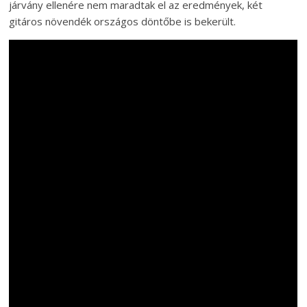
járvány ellenére nem maradtak el az eredmények, két
gitáros növendék országos döntőbe is bekerült.