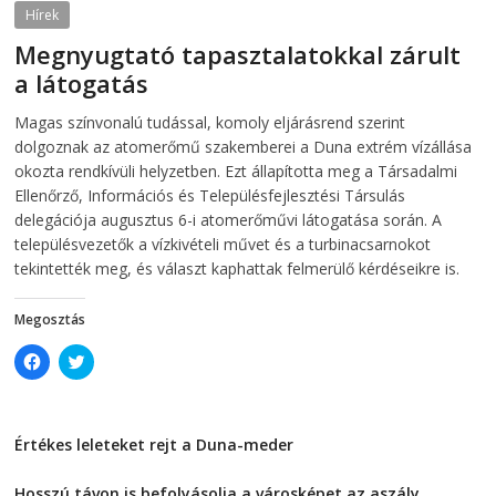
e
n
Hírek
n
s
s
i
Megnyugtató tapasztalatokkal zárult
i
n
n
n
a látogatás
n
e
e
w
w
w
2026-08-07
telepaks
Magas színvonalú tudással, komoly eljárásrend szerint
w
i
i
n
dolgoznak az atomerőmű szakemberei a Duna extrém vízállása
n
d
d
o
okozta rendkívüli helyzetben. Ezt állapította meg a Társadalmi
o
w
Ellenőrző, Információs és Településfejlesztési Társulás
w
)
)
delegációja augusztus 6-i atomerőművi látogatása során. A
településvezetők a vízkivételi művet és a turbinacsarnokot
tekintették meg, és választ kaphattak felmerülő kérdéseikre is.
Megosztás
C
C
l
l
i
i
c
c
k
k
t
t
Értékes leleteket rejt a Duna-meder
o
o
s
s
2026-08-07
h
h
a
a
Hosszú távon is befolyásolja a városképet az aszály