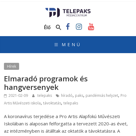
TelePaks
Médiacentrum
Élő
TelePaks
Kistérségi
Televízió
honlapja
Hírek
Elmaradó programok és
hangversenyek
,
,
,
2021-02-09
telepaks
híradó
paks
pandémiás helyzet
Pro
,
,
Artis Művészeti iskola
távoktatás
telepaks
A koronavírus terjedése a Pro Artis Alapfokú Művészeti
Iskolában is alaposan felforgatta a tervezett 2020-as évet,
az intézményben is átálltak az oktatók a távoktatásra. A