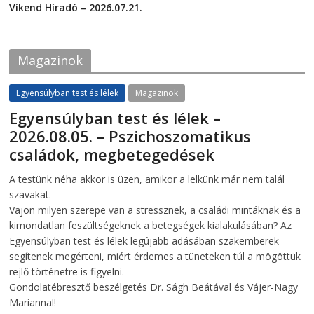
c
i
Víkend Híradó – 2026.07.21.
e
t
2026-07-21
b
t
o
e
o
r
k
(
Magazinok
(
O
O
p
p
e
e
n
Egyensúlyban test és lélek
Magazinok
n
s
s
i
Egyensúlyban test és lélek –
i
n
n
n
2026.08.05. – Pszichoszomatikus
n
e
e
w
családok, megbetegedések
w
w
w
i
i
n
2026-08-05
telepaks
A testünk néha akkor is üzen, amikor a lelkünk már nem talál
n
d
d
o
szavakat.
o
w
w
)
Vajon milyen szerepe van a stressznek, a családi mintáknak és a
)
kimondatlan feszültségeknek a betegségek kialakulásában? Az
Egyensúlyban test és lélek legújabb adásában szakemberek
segítenek megérteni, miért érdemes a tüneteken túl a mögöttük
rejlő történetre is figyelni.
Gondolatébresztő beszélgetés Dr. Ságh Beátával és Vájer-Nagy
Mariannal!