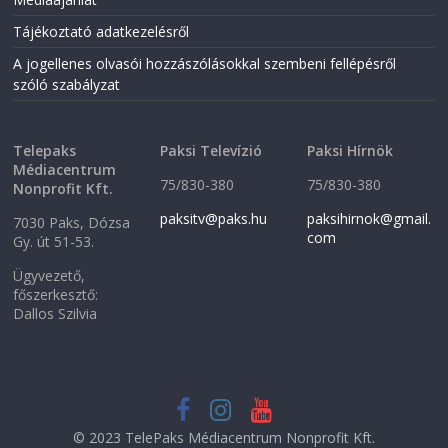
n
e
e
w
Tájékoztató adatkezelésről
w
w
w
i
i
n
A jogellenes olvasói hozzászólásokkal szembeni fellépésről
n
d
szóló szabályzat
d
o
o
w
w
)
)
Telepaks
Paksi Televízió
Paksi Hírnök
Médiacentrum
75/830-380
75/830-380
Nonprofit Kft.
paksitv@paks.hu
paksihirnok@gmail.
7030 Paks, Dózsa
com
Gy. út 51-53.
Ügyvezető,
főszerkesztő:
Dallos Szilvia
© 2023 TelePaks Médiacentrum Nonprofit Kft.