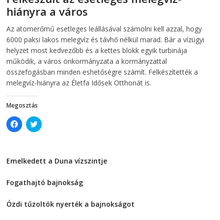
n
n
hiányra a város
n
e
e
w
w
w
2026-08-04
telepaks
Az atomerőmű esetleges leállásával számolni kell azzal, hogy
w
i
i
n
6000 paksi lakos melegvíz és távhő nélkül marad. Bár a vízügyi
n
d
d
o
helyzet most kedvezőbb és a kettes blokk egyik turbinája
o
w
működik, a város önkormányzata a kormányzattal
w
)
)
összefogásban minden eshetőségre számít. Felkészítették a
melegvíz-hiányra az Életfa Idősek Otthonát is.
Megosztás
C
C
l
l
i
i
c
c
k
k
t
t
Emelkedett a Duna vízszintje
o
o
s
s
2026-08-04
h
h
a
a
Fogathajtó bajnokság
r
r
e
e
2026-08-04
o
o
Ózdi tűzoltók nyerték a bajnokságot
n
n
F
T
2026-08-04
a
w