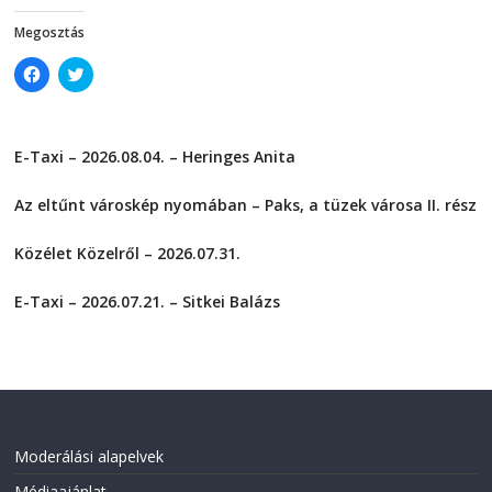
Megosztás
C
C
l
l
i
i
c
c
k
k
t
t
E-Taxi – 2026.08.04. – Heringes Anita
o
o
s
s
2026-08-04
h
h
a
a
Az eltűnt városkép nyomában – Paks, a tüzek városa II. rész
r
r
e
e
2026-08-01
o
o
Közélet Közelről – 2026.07.31.
n
n
F
T
2026-07-31
a
w
c
i
E-Taxi – 2026.07.21. – Sitkei Balázs
e
t
2026-07-21
b
t
o
e
o
r
k
(
(
O
O
p
p
e
e
n
n
s
Moderálási alapelvek
s
i
i
n
n
n
Médiaajánlat