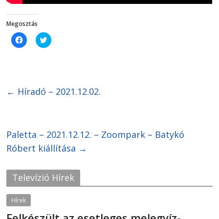
Megosztás
C
C
l
l
i
i
c
c
k
k
t
t
o
o
s
s
h
h
←
Híradó – 2021.12.02.
a
a
r
r
e
e
o
o
n
n
F
T
Paletta – 2021.12.12. – Zoompark – Batykó
a
w
c
i
Róbert kiállítása
e
t
→
b
t
o
e
o
r
k
(
Televízió Hírek
(
O
O
p
p
e
e
n
Hírek
n
s
s
i
Felkészült az esetleges melegvíz-
i
n