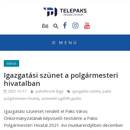
TelePaks
Médiacentrum
Élő
TelePaks
Kistérségi
Televízió
honlapja
Város
Igazgatási szünet a polgármesteri
hivatalban
,
2021-12-17
paksihirnok (kgy)
igazgatási szünet
paksi
,
polgármesteri hivatal
szünetelő ügyfélfogadás
Igazgatási szünetet rendelt el Paks Város
Önkormányzatának képviselő-testülete a Paksi
Polgármesteri Hivatal 2021. évi munkarendjében december