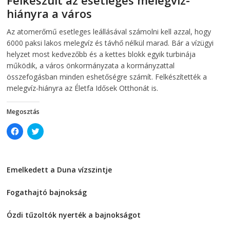
n
n
hiányra a város
n
e
e
w
w
w
2026-08-04
telepaks
Az atomerőmű esetleges leállásával számolni kell azzal, hogy
w
i
i
n
6000 paksi lakos melegvíz és távhő nélkül marad. Bár a vízügyi
n
d
d
o
helyzet most kedvezőbb és a kettes blokk egyik turbinája
o
w
működik, a város önkormányzata a kormányzattal
w
)
)
összefogásban minden eshetőségre számít. Felkészítették a
melegvíz-hiányra az Életfa Idősek Otthonát is.
Megosztás
C
C
l
l
i
i
c
c
k
k
t
t
Emelkedett a Duna vízszintje
o
o
s
s
2026-08-04
h
h
a
a
Fogathajtó bajnokság
r
r
e
e
2026-08-04
o
o
Ózdi tűzoltók nyerték a bajnokságot
n
n
F
T
2026-08-04
a
w