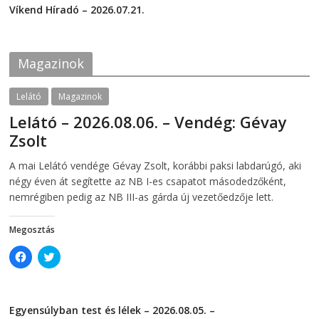
c
i
Víkend Híradó – 2026.07.21.
e
t
2026-07-21
b
t
o
e
o
r
k
(
Magazinok
(
O
O
p
p
e
e
n
Lelátó
Magazinok
n
s
s
i
Lelátó – 2026.08.06. – Vendég: Gévay
i
n
n
n
Zsolt
n
e
e
w
w
w
2026-08-06
telepaks
A mai Lelátó vendége Gévay Zsolt, korábbi paksi labdarúgó, aki
w
i
i
n
négy éven át segítette az NB I-es csapatot másodedzőként,
n
d
d
o
nemrégiben pedig az NB III-as gárda új vezetőedzője lett.
o
w
w
)
)
Megosztás
C
C
l
l
i
i
c
c
k
k
t
t
Egyensúlyban test és lélek – 2026.08.05. –
o
o