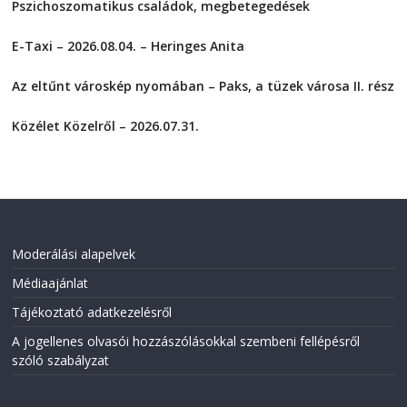
s
s
Pszichoszomatikus családok, megbetegedések
h
h
a
a
2026-08-05
r
r
E-Taxi – 2026.08.04. – Heringes Anita
e
e
o
o
2026-08-04
n
n
F
T
Az eltűnt városkép nyomában – Paks, a tüzek városa II. rész
a
w
2026-08-01
c
i
e
t
Közélet Közelről – 2026.07.31.
b
t
o
e
2026-07-31
o
r
k
(
(
O
O
p
p
e
e
n
n
s
s
i
i
n
Moderálási alapelvek
n
n
n
e
Médiaajánlat
e
w
w
w
w
i
Tájékoztató adatkezelésről
i
n
n
d
A jogellenes olvasói hozzászólásokkal szembeni fellépésről
d
o
o
w
szóló szabályzat
w
)
)