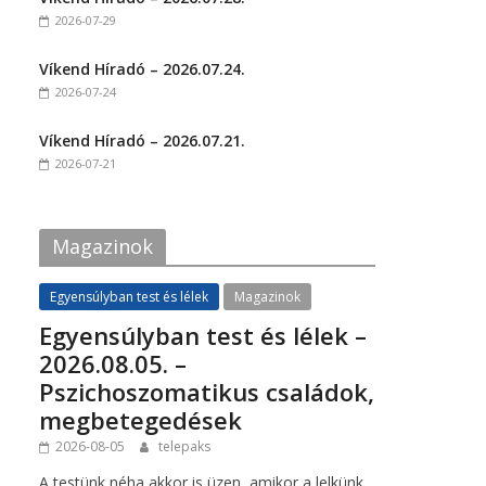
o
o
2026-07-29
n
n
F
T
a
w
c
i
Víkend Híradó – 2026.07.24.
e
t
2026-07-24
b
t
o
e
o
r
k
(
Víkend Híradó – 2026.07.21.
(
O
2026-07-21
O
p
p
e
e
n
n
s
s
i
i
n
Magazinok
n
n
n
e
e
w
w
w
Egyensúlyban test és lélek
Magazinok
w
i
i
n
Egyensúlyban test és lélek –
n
d
d
o
2026.08.05. –
o
w
w
)
Pszichoszomatikus családok,
)
megbetegedések
2026-08-05
telepaks
A testünk néha akkor is üzen, amikor a lelkünk