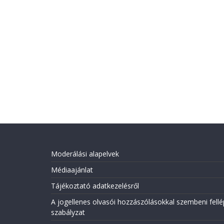
Moderálási alapelvek
Médiaajánlat
Tájékoztató adatkezelésről
A jogellenes olvasói hozzászólásokkal szembeni fellé
szabályzat