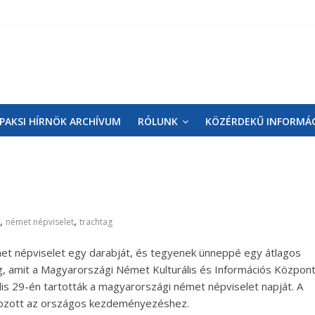
PAKSI HÍRNÖK ARCHÍVUM
RÓLUNK
KÖZÉRDEKŰ INFORMÁ
,
,
német népviselet
trachtag
et népviselet egy darabját, és tegyenek ünneppé egy átlagos
ag, amit a Magyarországi Német Kulturális és Információs Közpon
is 29-én tartották a magyarországi német népviselet napját. A
lakozott az országos kezdeményezéshez.