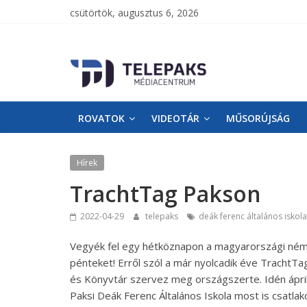
csütörtök, augusztus 6, 2026
TelePaks
Médiacentrum
ROVATOK
VIDEOTÁR
MŰSORÚJSÁG
TelePaks
Kistérségi
Televízió
Hírek
honlapja
TrachtTag Pakson
2022-04-29
telepaks
deák ferenc általános iskola
Vegyék fel egy hétköznapon a magyarországi ném
pénteket! Erről szól a már nyolcadik éve TrachtT
és Könyvtár szervez meg országszerte. Idén ápril
Paksi Deák Ferenc Általános Iskola most is csat