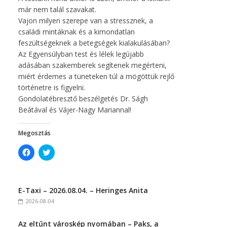
már nem talál szavakat.
Vajon milyen szerepe van a stressznek, a
családi mintáknak és a kimondatlan
feszültségeknek a betegségek kialakulásában?
Az Egyensúlyban test és lélek legújabb
adásában szakemberek segítenek megérteni,
miért érdemes a tüneteken túl a mögöttük rejlő
történetre is figyelni.
Gondolatébresztő beszélgetés Dr. Ságh
Beátával és Vájer-Nagy Mariannal!
Megosztás
C
C
l
l
i
i
c
c
k
k
t
t
E-Taxi – 2026.08.04. – Heringes Anita
o
o
s
s
2026-08-04
h
h
a
a
r
r
Az eltűnt városkép nyomában – Paks, a
e
e