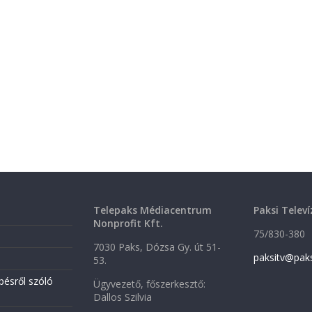
Telepaks Médiacentrum
Paksi Televí
Nonprofit Kft.
75/830-380
7030 Paks, Dózsa Gy. út 51-
paksitv@pak
53.
pésről szóló
Ügyvezető, főszerkesztő:
Dallos Szilvia