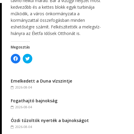
távhő nélkül marad. Bár a vízügyi helyzet most
kedvezőbb és a kettes blokk egyik turbinája
működik, a város önkormányzata a
kormányzattal összefogásban minden
eshetőségre számít. Felkészítették a melegvíz-
hiányra az Életfa Idősek Otthonát is.
Megosztás
C
C
l
l
i
i
c
c
k
k
t
t
Emelkedett a Duna vízszintje
o
o
s
s
2026-08-04
h
h
a
a
r
r
Fogathajtó bajnokság
e
e
o
o
2026-08-04
n
n
F
T
a
w
c
i
Ózdi tűzoltók nyerték a bajnokságot
e
t
2026-08-04
b
t
o
e