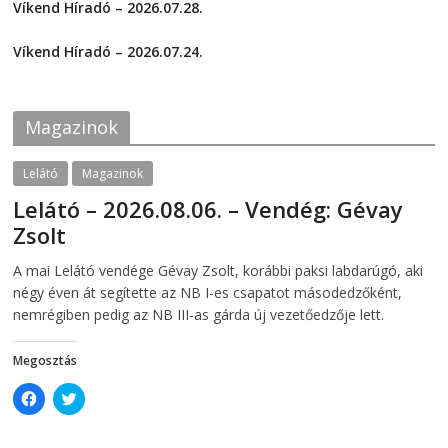
Víkend Híradó – 2026.07.28.
n
n
F
T
2026-07-29
a
w
c
i
Víkend Híradó – 2026.07.24.
e
t
2026-07-24
b
t
o
e
o
r
k
(
Magazinok
(
O
O
p
p
e
e
n
Lelátó
Magazinok
n
s
s
i
Lelátó – 2026.08.06. – Vendég: Gévay
i
n
n
n
Zsolt
n
e
e
w
w
w
2026-08-06
telepaks
A mai Lelátó vendége Gévay Zsolt, korábbi paksi labdarúgó, aki
w
i
i
n
négy éven át segítette az NB I-es csapatot másodedzőként,
n
d
d
o
nemrégiben pedig az NB III-as gárda új vezetőedzője lett.
o
w
w
)
)
Megosztás
C
C
l
l
i
i
c
c