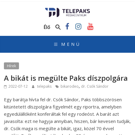
TelePaks
Médiacentrum
Élő
TelePaks
Kistérségi
Televízió
honlapja
Hírek
A bikát is megülte Paks díszpolgára
,
2022-07-12
telepaks
bikarodeo
dr. Csók Sándor
Egy barátja hívta fel dr. Csók Sándor, Paks többszörösen
kitüntetett díszpolgára figyelmét egy riportra, amelyben
egyedülállóként konferáltak fel egy rodeóst. A barát azt
javasolta: ezt ne hagyja annyiban, hiszen, bár kevesen tudják,
dr. Csók maga is megülte a bikát, igaz, közel 70 évvel