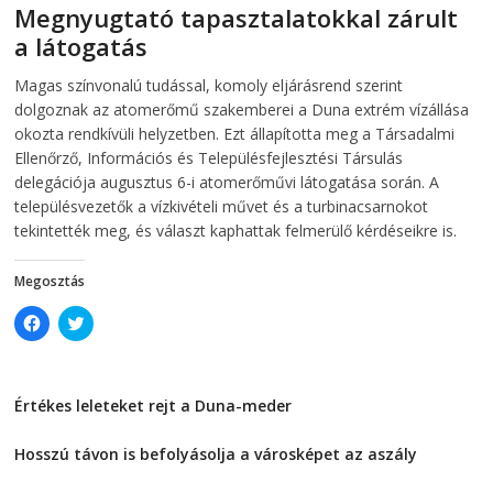
e
n
Megnyugtató tapasztalatokkal zárult
n
s
s
i
a látogatás
i
n
n
n
2026-08-07
telepaks
n
e
Magas színvonalú tudással, komoly eljárásrend szerint
e
w
w
w
dolgoznak az atomerőmű szakemberei a Duna extrém vízállása
w
i
i
n
okozta rendkívüli helyzetben. Ezt állapította meg a Társadalmi
n
d
Ellenőrző, Információs és Településfejlesztési Társulás
d
o
o
w
delegációja augusztus 6-i atomerőművi látogatása során. A
w
)
)
településvezetők a vízkivételi művet és a turbinacsarnokot
tekintették meg, és választ kaphattak felmerülő kérdéseikre is.
Megosztás
C
C
l
l
i
i
c
c
k
k
t
t
Értékes leleteket rejt a Duna-meder
o
o
s
s
2026-08-07
h
h
a
a
Hosszú távon is befolyásolja a városképet az aszály
r
r
e
e
2026-08-07
o
o