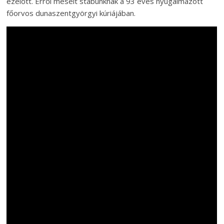
ezelőtt. Erről mesélt stábunknak a 93 éves nyugalmazott
főorvos dunaszentgyörgyi kúriájában.