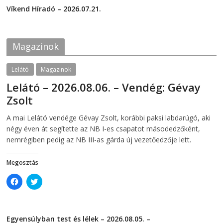
a
w
c
i
Víkend Híradó – 2026.07.21.
e
t
2026-07-21
b
t
o
e
o
r
k
(
Magazinok
(
O
O
p
p
e
e
n
Lelátó
Magazinok
n
s
s
i
Lelátó – 2026.08.06. – Vendég: Gévay
i
n
n
n
Zsolt
n
e
e
w
w
w
2026-08-06
telepaks
A mai Lelátó vendége Gévay Zsolt, korábbi paksi labdarúgó, aki
w
i
i
n
négy éven át segítette az NB I-es csapatot másodedzőként,
n
d
d
o
nemrégiben pedig az NB III-as gárda új vezetőedzője lett.
o
w
w
)
)
Megosztás
C
C
l
l
i
i
c
c
k
k
t
t
Egyensúlyban test és lélek – 2026.08.05. –
o
o