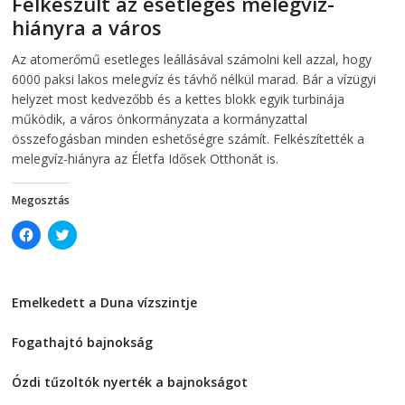
Felkészült az esetleges melegvíz-
n
e
e
w
hiányra a város
w
w
w
i
i
n
2026-08-04
telepaks
Az atomerőmű esetleges leállásával számolni kell azzal, hogy
n
d
d
o
6000 paksi lakos melegvíz és távhő nélkül marad. Bár a vízügyi
o
w
w
)
helyzet most kedvezőbb és a kettes blokk egyik turbinája
)
működik, a város önkormányzata a kormányzattal
összefogásban minden eshetőségre számít. Felkészítették a
melegvíz-hiányra az Életfa Idősek Otthonát is.
Megosztás
C
C
l
l
i
i
c
c
k
k
t
t
Emelkedett a Duna vízszintje
o
o
s
s
2026-08-04
h
h
a
a
Fogathajtó bajnokság
r
r
e
e
2026-08-04
o
o
Ózdi tűzoltók nyerték a bajnokságot
n
n
F
T
2026-08-04