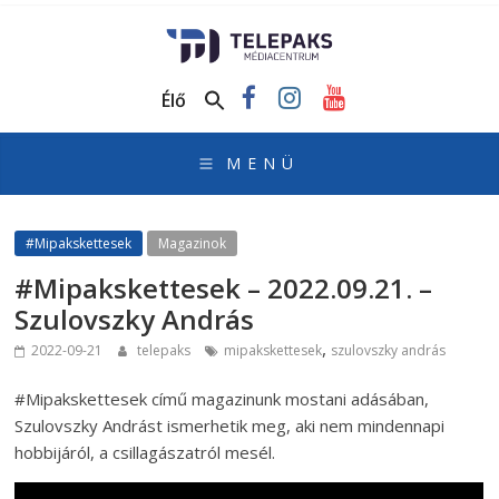
TelePaks
Médiacentrum
Élő
TelePaks
Kistérségi
Televízió
honlapja
#Mipakskettesek
Magazinok
#Mipakskettesek – 2022.09.21. –
Szulovszky András
,
2022-09-21
telepaks
mipakskettesek
szulovszky andrás
#Mipakskettesek című magazinunk mostani adásában,
Szulovszky Andrást ismerhetik meg, aki nem mindennapi
hobbijáról, a csillagászatról mesél.