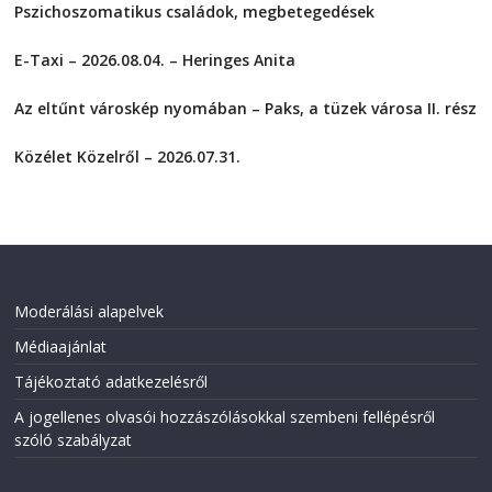
s
s
Pszichoszomatikus családok, megbetegedések
h
h
a
a
2026-08-05
r
r
E-Taxi – 2026.08.04. – Heringes Anita
e
e
o
o
2026-08-04
n
n
F
T
Az eltűnt városkép nyomában – Paks, a tüzek városa II. rész
a
w
2026-08-01
c
i
e
t
Közélet Közelről – 2026.07.31.
b
t
o
e
2026-07-31
o
r
k
(
(
O
O
p
p
e
e
n
n
s
s
i
i
n
Moderálási alapelvek
n
n
n
e
Médiaajánlat
e
w
w
w
w
i
Tájékoztató adatkezelésről
i
n
n
d
A jogellenes olvasói hozzászólásokkal szembeni fellépésről
d
o
o
w
szóló szabályzat
w
)
)