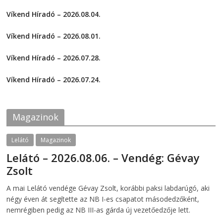
k
k
)
t
t
Víkend Híradó – 2026.08.04.
o
o
s
s
2026-08-04
h
h
a
a
Víkend Híradó – 2026.08.01.
r
r
e
e
2026-08-01
o
o
Víkend Híradó – 2026.07.28.
n
n
F
T
2026-07-29
a
w
c
i
Víkend Híradó – 2026.07.24.
e
t
2026-07-24
b
t
o
e
o
r
k
(
Magazinok
(
O
O
p
p
e
e
n
Lelátó
Magazinok
n
s
s
i
Lelátó – 2026.08.06. – Vendég: Gévay
i
n
n
n
Zsolt
n
e
e
w
w
w
2026-08-06
telepaks
A mai Lelátó vendége Gévay Zsolt, korábbi paksi labdarúgó, aki
w
i
i
n
négy éven át segítette az NB I-es csapatot másodedzőként,
n
d
d
o
nemrégiben pedig az NB III-as gárda új vezetőedzője lett.
o
w
w
)