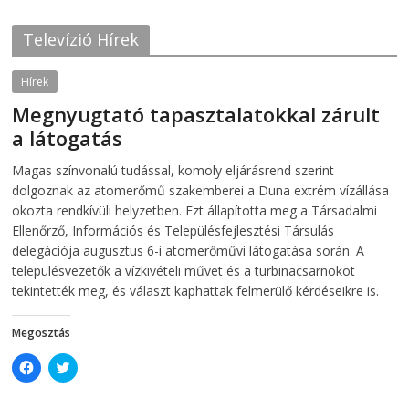
o
e
o
r
k
(
Televízió Hírek
(
O
O
p
p
e
e
n
Hírek
n
s
s
i
Megnyugtató tapasztalatokkal zárult
i
n
n
n
a látogatás
n
e
e
w
w
w
2026-08-07
telepaks
Magas színvonalú tudással, komoly eljárásrend szerint
w
i
i
n
dolgoznak az atomerőmű szakemberei a Duna extrém vízállása
n
d
d
o
okozta rendkívüli helyzetben. Ezt állapította meg a Társadalmi
o
w
Ellenőrző, Információs és Településfejlesztési Társulás
w
)
)
delegációja augusztus 6-i atomerőművi látogatása során. A
településvezetők a vízkivételi művet és a turbinacsarnokot
tekintették meg, és választ kaphattak felmerülő kérdéseikre is.
Megosztás
C
C
l
l
i
i
c
c