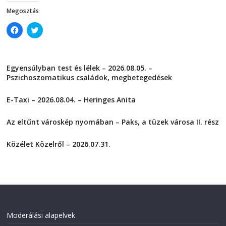
)
Megosztás
C
C
l
l
i
i
c
c
k
k
t
t
Egyensúlyban test és lélek – 2026.08.05. –
o
o
s
s
Pszichoszomatikus családok, megbetegedések
h
h
a
a
2026-08-05
r
r
E-Taxi – 2026.08.04. – Heringes Anita
e
e
o
o
2026-08-04
n
n
F
T
Az eltűnt városkép nyomában – Paks, a tüzek városa II. rész
a
w
2026-08-01
c
i
e
t
Közélet Közelről – 2026.07.31.
b
t
o
e
2026-07-31
o
r
k
(
(
O
O
p
p
e
e
n
n
s
s
i
i
n
Moderálási alapelvek
n
n
n
e