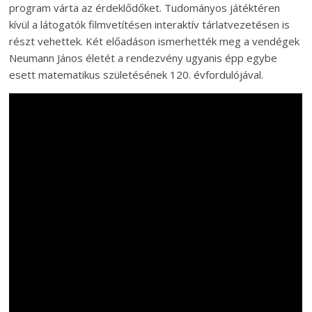
program várta az érdeklődőket. Tudományos játéktéren
kívül a látogatók filmvetítésen interaktív tárlatvezetésen is
részt vehettek. Két előadáson ismerhették meg a vendégek
Neumann János életét a rendezvény ugyanis épp egybe
esett matematikus születésének 120. évfordulójával.