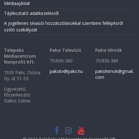
Médiaajánlat
e
w
w
w
w
i
Tájékoztató adatkezelésről
i
n
n
d
A jogellenes olvasói hozzászólásokkal szembeni fellépésről
d
o
o
w
szóló szabályzat
w
)
)
Telepaks
Paksi Televízió
Paksi Hírnök
Médiacentrum
75/830-380
75/830-380
Nonprofit Kft.
paksitv@paks.hu
paksihirnok@gmail.
7030 Paks, Dózsa
com
Gy. út 51-53.
Ügyvezető,
főszerkesztő:
Dallos Szilvia