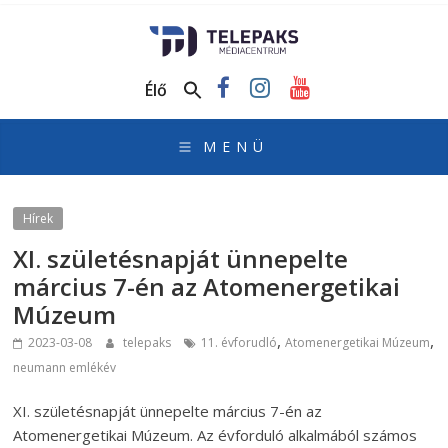
TelePaks
Médiacentrum
Élő
TelePaks
Kistérségi
Televízió
honlapja
Hírek
XI. születésnapját ünnepelte
március 7-én az Atomenergetikai
Múzeum
,
,
2023-03-08
telepaks
11. évforudló
Atomenergetikai Múzeum
neumann emlékév
XI. születésnapját ünnepelte március 7-én az
Atomenergetikai Múzeum. Az évforduló alkalmából számos