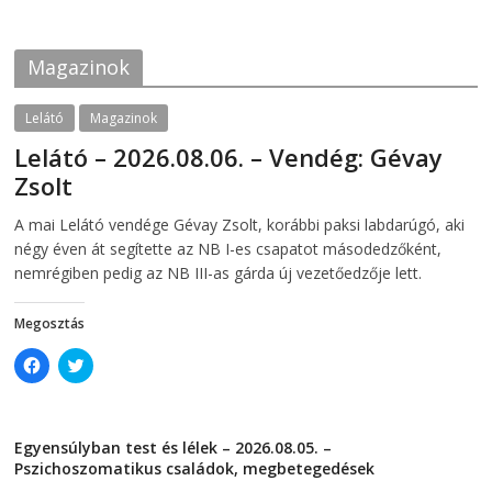
2026-07-21
b
t
o
e
o
r
k
(
Magazinok
(
O
O
p
p
e
e
n
Lelátó
Magazinok
n
s
s
i
Lelátó – 2026.08.06. – Vendég: Gévay
i
n
n
n
Zsolt
n
e
e
w
w
w
2026-08-06
telepaks
A mai Lelátó vendége Gévay Zsolt, korábbi paksi labdarúgó, aki
w
i
i
n
négy éven át segítette az NB I-es csapatot másodedzőként,
n
d
d
o
nemrégiben pedig az NB III-as gárda új vezetőedzője lett.
o
w
w
)
)
Megosztás
C
C
l
l
i
i
c
c
k
k
t
t
Egyensúlyban test és lélek – 2026.08.05. –
o
o
s
s
Pszichoszomatikus családok, megbetegedések
h
h
a
a
2026-08-05