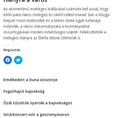
n
n
2026-08-04
telepaks
n
e
Az atomerőmű esetleges leállásával számolni kell azzal, hogy
e
w
w
w
6000 paksi lakos melegvíz és távhő nélkül marad. Bár a vízügyi
w
i
i
n
helyzet most kedvezőbb és a kettes blokk egyik turbinája
n
d
működik, a város önkormányzata a kormányzattal
d
o
o
w
összefogásban minden eshetőségre számít. Felkészítették a
w
)
)
melegvíz-hiányra az Életfa Idősek Otthonát is.
Megosztás
C
C
l
l
i
i
c
c
k
k
t
t
Emelkedett a Duna vízszintje
o
o
s
s
2026-08-04
h
h
a
a
Fogathajtó bajnokság
r
r
e
e
2026-08-04
o
o
Ózdi tűzoltók nyerték a bajnokságot
n
n
F
T
2026-08-04
a
w
c
i
Gitárkoncert volt a gesztenyesoron
e
t