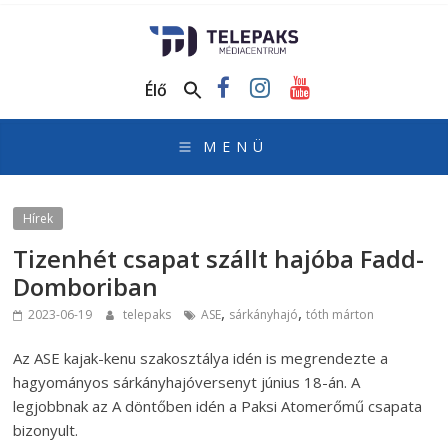
TelePaks
Médiacentrum
Élő
TelePaks
Kistérségi
Televízió
honlapja
Hírek
Tizenhét csapat szállt hajóba Fadd-
Domboriban
,
,
2023-06-19
telepaks
ASE
sárkányhajó
tóth márton
Az ASE kajak-kenu szakosztálya idén is megrendezte a
hagyományos sárkányhajóversenyt június 18-án. A
legjobbnak az A döntőben idén a Paksi Atomerőmű csapata
bizonyult.