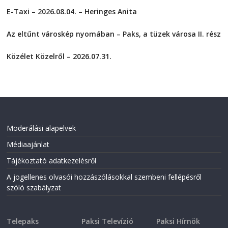
r
r
E-Taxi – 2026.08.04. – Heringes Anita
e
e
o
o
2026-08-04
n
n
F
T
Az eltűnt városkép nyomában – Paks, a tüzek városa II. rész
a
w
2026-08-01
c
i
e
t
Közélet Közelről – 2026.07.31.
b
t
o
e
2026-07-31
o
r
k
(
(
O
O
p
p
e
e
n
n
s
s
i
i
n
Moderálási alapelvek
n
n
n
e
Médiaajánlat
e
w
w
w
w
i
Tájékoztató adatkezelésről
i
n
n
d
A jogellenes olvasói hozzászólásokkal szembeni fellépésről
d
o
o
w
szóló szabályzat
w
)
)
Telepaks
Paksi Televízió
Paksi Hírnök