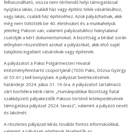
felhasználható, vissza nem térítendő helyi támogatással
nyújtása lakás, családi ház vagy építési telek vásárlásához,
vagy lakás, családi ház építéséhez. Azok pályázhatnak, akik
még nem töltötték be 40. életévüket és a munkahelyük
jelenleg Pakson van, valamint pályázatukhoz hiánytalanul
csatolják a kért dokumentumokat. A bizottság a bírálat során
előnyben részesítheti azokat a pályázókat, akik első saját
tulajdonú ingatlant vásárolnak vagy építenek.
A pályázatot a Paksi Polgármesteri Hivatal
intézményfenntartó csoportjánál (7030 Paks, Dózsa György
út 55-61.) kell benyújtani. A pályázat beérkezésének
határideje 2024. július 31. 16 óra. A pályázatot tartalmazó
zárt borítékra kérik ráírni: „Humánpolitikai Bizottság fiatal
szakképzett pályakezdők Pakson történő letelepedésének
támogatása pályázat 2024. tavasz”, valamint a pályázó nevét
és lakcímét.
A részletes pályázati kiírás további fontos információkkal,
valamint a pályázati adatlapok átvehetők az