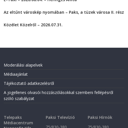
e
e
o
o
2026-08-04
n
n
F
T
Az eltűnt városkép nyomában – Paks, a tüzek városa II. rész
a
w
2026-08-01
c
i
e
t
Közélet Közelről – 2026.07.31.
b
t
o
e
2026-07-31
o
r
k
(
(
O
O
p
p
e
e
n
n
s
s
i
i
n
Moderálási alapelvek
n
n
n
e
Médiaajánlat
e
w
w
w
w
i
Tájékoztató adatkezelésről
i
n
n
d
A jogellenes olvasói hozzászólásokkal szembeni fellépésről
d
o
o
w
szóló szabályzat
w
)
)
Telepaks
Paksi Televízió
Paksi Hírnök
Médiacentrum
75/830-380
75/830-380