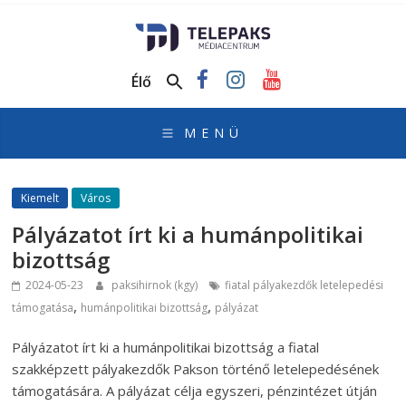
TelePaks
Médiacentrum
Élő
TelePaks
Kistérségi
Televízió
honlapja
Kiemelt
Város
Pályázatot írt ki a humánpolitikai
bizottság
2024-05-23
paksihirnok (kgy)
fiatal pályakezdők letelepedési
,
,
támogatása
humánpolitikai bizottság
pályázat
Pályázatot írt ki a humánpolitikai bizottság a fiatal
szakképzett pályakezdők Pakson történő letelepedésének
támogatására. A pályázat célja egyszeri, pénzintézet útján