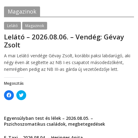
o
r
k
(
Magazinok
(
O
O
p
p
e
e
n
Lelátó
Magazinok
n
s
s
i
Lelátó – 2026.08.06. – Vendég: Gévay
i
n
n
n
Zsolt
n
e
e
w
w
w
2026-08-06
telepaks
A mai Lelátó vendége Gévay Zsolt, korábbi paksi labdarúgó, aki
w
i
i
n
négy éven át segítette az NB I-es csapatot másodedzőként,
n
d
d
o
nemrégiben pedig az NB III-as gárda új vezetőedzője lett.
o
w
w
)
)
Megosztás
C
C
l
l
i
i
c
c
k
k
t
t
Egyensúlyban test és lélek – 2026.08.05. –
o
o
s
s
Pszichoszomatikus családok, megbetegedések
h
h
a
a
2026-08-05
r
r
E-Taxi – 2026.08.04. – Heringes Anita