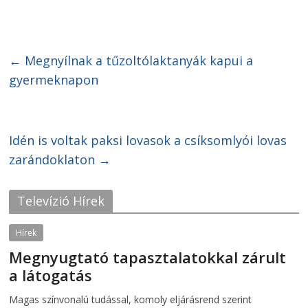
i
i
c
c
k
k
t
t
o
o
s
s
h
h
←
Megnyílnak a tűzoltólaktanyák kapui a
a
a
r
r
gyermeknapon
e
e
o
o
n
n
F
T
a
w
c
i
Idén is voltak paksi lovasok a csíksomlyói lovas
e
t
b
t
o
e
zarándoklaton
→
o
r
k
(
(
O
O
p
Televízió Hírek
p
e
e
n
n
s
s
i
Hírek
i
n
n
n
Megnyugtató tapasztalatokkal zárult
n
e
e
w
a látogatás
w
w
w
i
i
n
2026-08-07
telepaks
Magas színvonalú tudással, komoly eljárásrend szerint
n
d