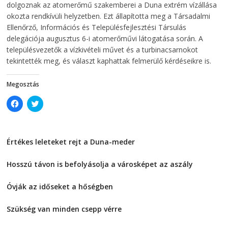
d
o
dolgoznak az atomerőmű szakemberei a Duna extrém vízállása
o
w
w
)
okozta rendkívüli helyzetben. Ezt állapította meg a Társadalmi
)
Ellenőrző, Információs és Településfejlesztési Társulás
delegációja augusztus 6-i atomerőművi látogatása során. A
településvezetők a vízkivételi művet és a turbinacsarnokot
tekintették meg, és választ kaphattak felmerülő kérdéseikre is.
Megosztás
C
C
l
l
i
i
c
c
k
k
t
t
Értékes leleteket rejt a Duna-meder
o
o
s
s
2026-08-07
h
h
a
a
Hosszú távon is befolyásolja a városképet az aszály
r
r
e
e
2026-08-07
o
o
Óvják az időseket a hőségben
n
n
F
T
2026-08-07
a
w
c
i
Szükség van minden csepp vérre
e
t
2026-08-07
b
t