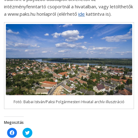
intézményfenntartó csoportnál a hivatalban, vagy letölthetők
a www.paks.hu honlapról (elérhető
ide
kattintva is).
Fotó: Babai István/Paksi Polgármesteri Hivatal archív illusztráció
Megosztás
C
C
l
l