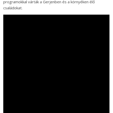
programokkal várták a Gerjenben és a környéken élő
családokat.