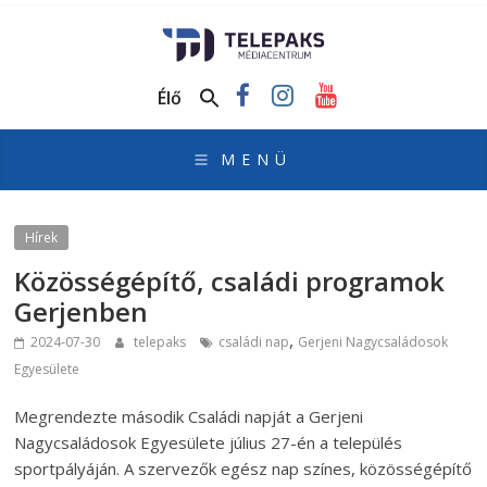
TelePaks
Médiacentrum
Élő
TelePaks
Kistérségi
Televízió
honlapja
Hírek
Közösségépítő, családi programok
Gerjenben
,
2024-07-30
telepaks
családi nap
Gerjeni Nagycsaládosok
Egyesülete
Megrendezte második Családi napját a Gerjeni
Nagycsaládosok Egyesülete július 27-én a település
sportpályáján. A szervezők egész nap színes, közösségépítő