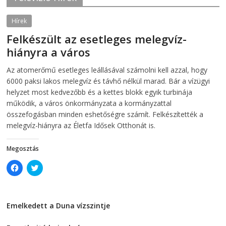
e
n
n
s
s
i
Hírek
i
n
n
n
Felkészült az esetleges melegvíz-
n
e
e
w
hiányra a város
w
w
w
i
i
n
2026-08-04
telepaks
Az atomerőmű esetleges leállásával számolni kell azzal, hogy
n
d
d
o
6000 paksi lakos melegvíz és távhő nélkül marad. Bár a vízügyi
o
w
w
)
helyzet most kedvezőbb és a kettes blokk egyik turbinája
)
működik, a város önkormányzata a kormányzattal
összefogásban minden eshetőségre számít. Felkészítették a
melegvíz-hiányra az Életfa Idősek Otthonát is.
Megosztás
C
C
l
l
i
i
c
c
k
k
t
t
Emelkedett a Duna vízszintje
o
o
s
s
2026-08-04
h
h
a
a