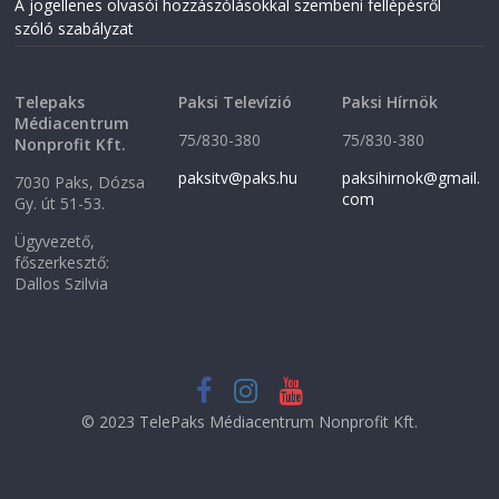
A jogellenes olvasói hozzászólásokkal szembeni fellépésről
d
o
o
w
szóló szabályzat
w
)
)
Telepaks
Paksi Televízió
Paksi Hírnök
Médiacentrum
75/830-380
75/830-380
Nonprofit Kft.
paksitv@paks.hu
paksihirnok@gmail.
7030 Paks, Dózsa
com
Gy. út 51-53.
Ügyvezető,
főszerkesztő:
Dallos Szilvia
© 2023 TelePaks Médiacentrum Nonprofit Kft.