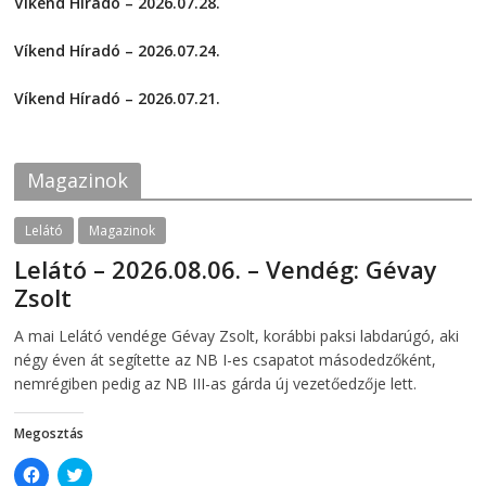
Víkend Híradó – 2026.07.28.
r
r
e
e
2026-07-29
o
o
Víkend Híradó – 2026.07.24.
n
n
F
T
2026-07-24
a
w
c
i
Víkend Híradó – 2026.07.21.
e
t
2026-07-21
b
t
o
e
o
r
k
(
Magazinok
(
O
O
p
p
e
e
n
Lelátó
Magazinok
n
s
s
i
Lelátó – 2026.08.06. – Vendég: Gévay
i
n
n
n
Zsolt
n
e
e
w
w
w
2026-08-06
telepaks
A mai Lelátó vendége Gévay Zsolt, korábbi paksi labdarúgó, aki
w
i
i
n
négy éven át segítette az NB I-es csapatot másodedzőként,
n
d
d
o
nemrégiben pedig az NB III-as gárda új vezetőedzője lett.
o
w
w
)
)
Megosztás
C
C