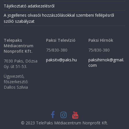
w
w
w
i
Tájékoztató adatkezelésről
i
n
n
d
A jogellenes olvasói hozzászólásokkal szembeni fellépésről
d
o
o
w
szóló szabályzat
w
)
)
Telepaks
Paksi Televízió
Paksi Hírnök
Médiacentrum
75/830-380
75/830-380
Nonprofit Kft.
paksitv@paks.hu
paksihirnok@gmail.
7030 Paks, Dózsa
com
Gy. út 51-53.
Ügyvezető,
főszerkesztő:
Dallos Szilvia
© 2023 TelePaks Médiacentrum Nonprofit Kft.