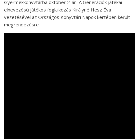
Gyermekkönyvtárba október 2-án. A Generációk játékai
elnevezésű játékos foglalkozás Királyné Hesz Éva
vezetésével az Országos Könyvtári Napok kertében került
megrendezésre.