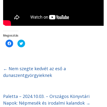
Megosztás
C
C
l
l
i
i
c
c
k
k
t
t
o
o
s
s
h
h
←
Nem szegte kedvét az eső a
a
a
r
r
dunaszentgyörgyieknek
e
e
o
o
n
n
F
T
a
w
c
i
Paletta – 2024.10.03. – Országos Könyvtári
e
t
b
t
o
e
Napok: Népmesék és irodalmi kalandok
→
o
r