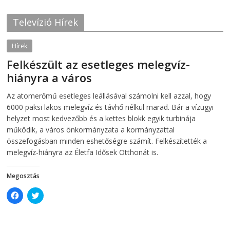
k
(
(
O
O
p
Televízió Hírek
p
e
e
n
n
s
s
i
Hírek
i
n
n
n
Felkészült az esetleges melegvíz-
n
e
e
w
hiányra a város
w
w
w
i
i
n
2026-08-04
telepaks
Az atomerőmű esetleges leállásával számolni kell azzal, hogy
n
d
d
o
6000 paksi lakos melegvíz és távhő nélkül marad. Bár a vízügyi
o
w
w
)
helyzet most kedvezőbb és a kettes blokk egyik turbinája
)
működik, a város önkormányzata a kormányzattal
összefogásban minden eshetőségre számít. Felkészítették a
melegvíz-hiányra az Életfa Idősek Otthonát is.
Megosztás
C
C
l
l
i
i
c
c
k
k
t
t