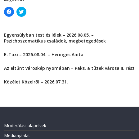
C
C
l
l
i
i
c
c
k
k
t
t
Egyensúlyban test és lélek – 2026.08.05. –
o
o
s
s
Pszichoszomatikus családok, megbetegedések
h
h
a
a
2026-08-05
r
r
E-Taxi – 2026.08.04. – Heringes Anita
e
e
o
o
2026-08-04
n
n
F
T
Az eltűnt városkép nyomában – Paks, a tüzek városa II. rész
a
w
2026-08-01
c
i
e
t
Közélet Közelről – 2026.07.31.
b
t
o
e
2026-07-31
o
r
k
(
(
O
O
p
p
e
e
n
n
s
s
i
i
n
Moderálási alapelvek
n
n
n
e
Médiaajánlat
e
w