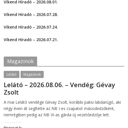
Víkend Híradó – 2026.08.01.
o
o
s
s
2026-08-01
h
h
a
a
Víkend Híradó – 2026.07.28.
r
r
e
e
2026-07-29
o
o
Víkend Híradó – 2026.07.24.
n
n
F
T
2026-07-24
a
w
c
i
Víkend Híradó – 2026.07.21.
e
t
2026-07-21
b
t
o
e
o
r
k
(
Magazinok
(
O
O
p
p
e
e
n
Lelátó
Magazinok
n
s
s
i
Lelátó – 2026.08.06. – Vendég: Gévay
i
n
n
n
Zsolt
n
e
e
w
w
w
2026-08-06
telepaks
A mai Lelátó vendége Gévay Zsolt, korábbi paksi labdarúgó, aki
w
i
i
n
négy éven át segítette az NB I-es csapatot másodedzőként,
n
d
d
o
nemrégiben pedig az NB III-as gárda új vezetőedzője lett.
o
w
w
)
)
Megosztás