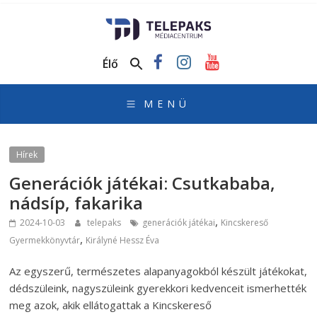
TelePaks
Médiacentrum
Élő
TelePaks
Kistérségi
Televízió
honlapja
Hírek
Generációk játékai: Csutkababa,
nádsíp, fakarika
,
2024-10-03
telepaks
generációk játékai
Kincskereső
,
Gyermekkönyvtár
Királyné Hessz Éva
Az egyszerű, természetes alapanyagokból készült játékokat,
dédszüleink, nagyszüleink gyerekkori kedvenceit ismerhették
meg azok, akik ellátogattak a Kincskereső