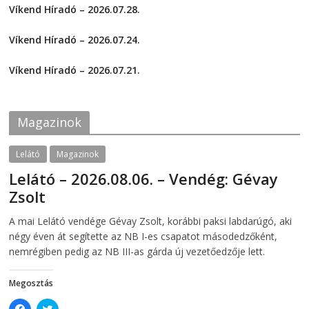
a
a
Víkend Híradó – 2026.07.28.
r
r
e
e
2026-07-29
o
o
Víkend Híradó – 2026.07.24.
n
n
F
T
2026-07-24
a
w
c
i
Víkend Híradó – 2026.07.21.
e
t
2026-07-21
b
t
o
e
o
r
k
(
Magazinok
(
O
O
p
p
e
e
n
Lelátó
Magazinok
n
s
s
i
Lelátó – 2026.08.06. – Vendég: Gévay
i
n
n
n
Zsolt
n
e
e
w
w
w
2026-08-06
telepaks
A mai Lelátó vendége Gévay Zsolt, korábbi paksi labdarúgó, aki
w
i
i
n
négy éven át segítette az NB I-es csapatot másodedzőként,
n
d
d
o
nemrégiben pedig az NB III-as gárda új vezetőedzője lett.
o
w
w
)
)
Megosztás
C
C