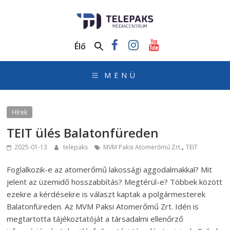
TelePaks
Médiacentrum
Élő
TelePaks
Kistérségi
Televízió
honlapja
Hírek
TEIT ülés Balatonfüreden
,
2025-01-13
telepaks
MVM Paksi Atomerőmű Zrt.
TEIT
Foglalkozik-e az atomerőmű lakossági aggodalmakkal? Mit
jelent az üzemidő hosszabbítás? Megtérül-e? Többek között
ezekre a kérdésekre is választ kaptak a polgármesterek
Balatonfüreden. Az MVM Paksi Atomerőmű Zrt. Idén is
megtartotta tájékoztatóját a társadalmi ellenőrző