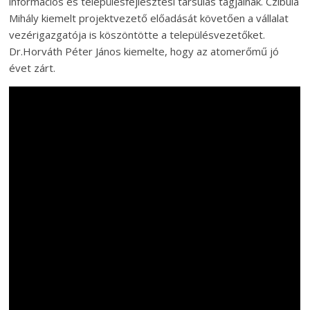
információs és településfejlesztési társulás tagjainak. Czibula
Mihály kiemelt projektvezető előadását követően a vállalat
vezérigazgatója is köszöntötte a településvezetőket.
Dr.Horváth Péter János kiemelte, hogy az atomerőmű jó
évet zárt.