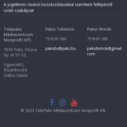
n
d
A jogellenes olvasói hozzászólásokkal szembeni fellépésről
d
o
o
w
szóló szabályzat
w
)
)
Telepaks
Paksi Televízió
Paksi Hírnök
Médiacentrum
75/830-380
75/830-380
Nonprofit Kft.
paksitv@paks.hu
paksihirnok@gmail.
7030 Paks, Dózsa
com
Gy. út 51-53.
Ügyvezető,
főszerkesztő:
Dallos Szilvia
© 2023 TelePaks Médiacentrum Nonprofit Kft.