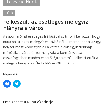
Televízió Hírek
o
r
k
(
(
O
O
p
Hírek
p
e
e
n
Felkészült az esetleges melegvíz-
n
s
s
i
hiányra a város
i
n
n
n
2026-08-04
telepaks
n
e
Az atomerőmű esetleges leállásával számolni kell azzal, hogy
e
w
w
w
6000 paksi lakos melegvíz és távhő nélkül marad. Bár a vízügyi
w
i
i
n
helyzet most kedvezőbb és a kettes blokk egyik turbinája
n
d
működik, a város önkormányzata a kormányzattal
d
o
o
w
összefogásban minden eshetőségre számít. Felkészítették a
w
)
)
melegvíz-hiányra az Életfa Idősek Otthonát is.
Megosztás
C
C
l
l
i
i
c
c
k
k
t
t
Emelkedett a Duna vízszintje
o
o
s
s
2026-08-04
h
h