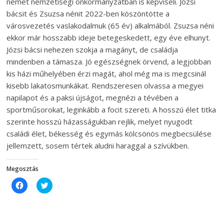
német nemzetiségi önkormányzatban is képviseli. Józsi
bácsit és Zsuzsa nénit 2022-ben köszöntötte a
városvezetés vaslakodalmuk (65 év) alkalmából. Zsuzsa néni
ekkor már hosszabb ideje betegeskedett, egy éve elhunyt.
Józsi bácsi nehezen szokja a magányt, de családja
mindenben a támasza. Jó egészségnek örvend, a legjobban
kis házi műhelyében érzi magát, ahol még ma is megcsinál
kisebb lakatosmunkákat. Rendszeresen olvassa a megyei
napilapot és a paksi újságot, megnézi a tévében a
sportműsorokat, leginkább a focit szereti. A hosszú élet titka
szerinte hosszú házasságukban rejlik, melyet nyugodt
családi élet, békesség és egymás kölcsönös megbecsülése
jellemzett, sosem tértek aludni haraggal a szívükben.
Megosztás
C
C
l
l
i
i
c
c
k
k
t
t
o
o