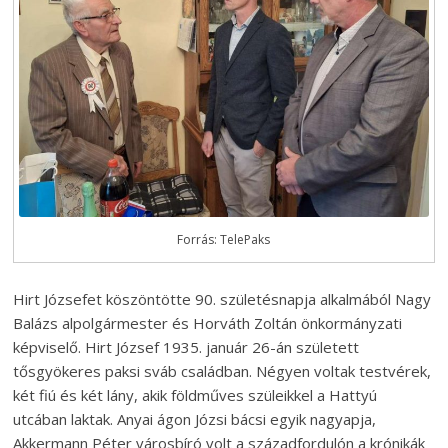
Forrás: TelePaks
Hirt Józsefet köszöntötte 90. születésnapja alkalmából Nagy
Balázs alpolgármester és Horváth Zoltán önkormányzati
képviselő. Hirt József 1935. január 26-án született
tősgyökeres paksi sváb családban. Négyen voltak testvérek,
két fiú és két lány, akik földműves szüleikkel a Hattyú
utcában laktak. Anyai ágon Józsi bácsi egyik nagyapja,
Akkermann Péter városbíró volt a századfordulón a krónikák