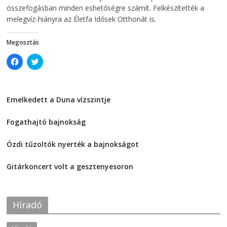
összefogásban minden eshetőségre számít. Felkészítették a
melegvíz-hiányra az Életfa Idősek Otthonát is.
Megosztás
C
C
l
l
i
i
c
c
k
k
t
t
Emelkedett a Duna vízszintje
o
o
s
s
2026-08-04
h
h
a
a
Fogathajtó bajnokság
r
r
e
e
2026-08-04
o
o
Ózdi tűzoltók nyerték a bajnokságot
n
n
F
T
2026-08-04
a
w
c
i
Gitárkoncert volt a gesztenyesoron
e
t
2026-08-04
b
t
o
e
o
r
k
(
Híradó
(
O
O
p
p
e
e
n