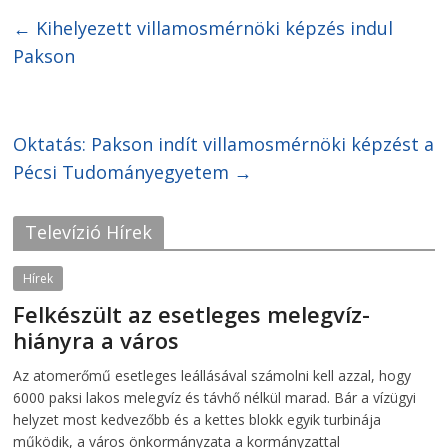
s
s
h
h
←
Kihelyezett villamosmérnöki képzés indul
a
a
r
r
Pakson
e
e
o
o
n
n
F
T
a
w
c
i
Oktatás: Pakson indít villamosmérnöki képzést a
e
t
b
t
o
e
Pécsi Tudományegyetem
→
o
r
k
(
(
O
O
p
Televízió Hírek
p
e
e
n
n
s
s
i
Hírek
i
n
n
n
Felkészült az esetleges melegvíz-
n
e
e
w
hiányra a város
w
w
w
i
i
n
2026-08-04
telepaks
Az atomerőmű esetleges leállásával számolni kell azzal, hogy
n
d
d
o
6000 paksi lakos melegvíz és távhő nélkül marad. Bár a vízügyi
o
w
w
)
helyzet most kedvezőbb és a kettes blokk egyik turbinája
)
működik, a város önkormányzata a kormányzattal