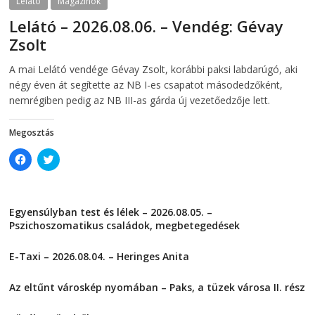
Lelátó
Magazinok
n
s
s
i
Lelátó – 2026.08.06. – Vendég: Gévay
i
n
n
n
Zsolt
n
e
e
w
w
w
2026-08-06
telepaks
A mai Lelátó vendége Gévay Zsolt, korábbi paksi labdarúgó, aki
w
i
i
n
négy éven át segítette az NB I-es csapatot másodedzőként,
n
d
d
o
nemrégiben pedig az NB III-as gárda új vezetőedzője lett.
o
w
w
)
)
Megosztás
C
C
l
l
i
i
c
c
k
k
t
t
Egyensúlyban test és lélek – 2026.08.05. –
o
o
s
s
Pszichoszomatikus családok, megbetegedések
h
h
a
a
2026-08-05
r
r
E-Taxi – 2026.08.04. – Heringes Anita
e
e
o
o
2026-08-04
n
n
F
T
Az eltűnt városkép nyomában – Paks, a tüzek városa II. rész
a
w
2026-08-01
c
i
e
t