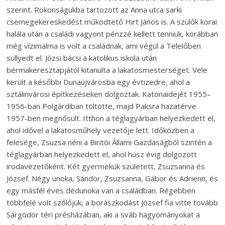
szerint. Rokonságukba tartozott az Anna utca sarki
csemegekereskedést működtető Hirt János is. A szülők korai
halála után a családi vagyont pénzzé kellett tenniük, korábban
még vízimalma is volt a családnak, ami végül a Telelőben
süllyedt el. Józsi bácsi a katolikus iskola után
bérmakeresztapjától kitanulta a lakatosmesterséget. Vele
került a későbbi Dunaújvárosba egy évtizedre, ahol a
sztálinvárosi építkezéseken dolgoztak. Katonaidejét 1955–
1956-ban Polgárdiban töltötte, majd Paksra hazatérve
1957-ben megnősült. Itthon a téglagyárban helyezkedett el,
ahol idővel a lakatosműhely vezetője lett. Időközben a
felesége, Zsuzsa néni a Biritói Állami Gazdaságból szintén a
téglagyárban helyezkedett el, ahol húsz évig dolgozott
irodavezetőként. Két gyermekük született, Zsuzsanna és
József. Négy unoka, Sándor, Zsuzsanna, Gábor és Adrienn, és
egy másfél éves dédunoka van a családban. Régebben
többfelé volt szőlőjük, a borászkodást József fia vitte tovább
Sárgödör téri présházában, aki a sváb hagyományokat a