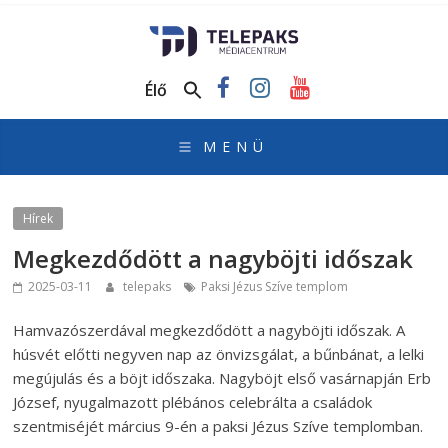
TelePaks
Médiacentrum
Élő
TelePaks
Kistérségi
Televízió
honlapja
Hírek
Megkezdődött a nagyböjti időszak
2025-03-11
telepaks
Paksi Jézus Szíve templom
Hamvazószerdával megkezdődött a nagyböjti időszak. A
húsvét előtti negyven nap az önvizsgálat, a bűnbánat, a lelki
megújulás és a böjt időszaka. Nagyböjt első vasárnapján Erb
József, nyugalmazott plébános celebrálta a családok
szentmiséjét március 9-én a paksi Jézus Szíve templomban.