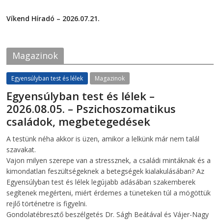
F
T
2026-07-24
a
w
c
i
Víkend Híradó – 2026.07.21.
e
t
2026-07-21
b
t
o
e
o
r
k
(
Magazinok
(
O
O
p
p
e
e
n
Egyensúlyban test és lélek
Magazinok
n
s
s
i
Egyensúlyban test és lélek –
i
n
n
n
2026.08.05. – Pszichoszomatikus
n
e
e
w
családok, megbetegedések
w
w
w
i
i
n
2026-08-05
telepaks
A testünk néha akkor is üzen, amikor a lelkünk már nem talál
n
d
d
o
szavakat.
o
w
w
)
Vajon milyen szerepe van a stressznek, a családi mintáknak és a
)
kimondatlan feszültségeknek a betegségek kialakulásában? Az
Egyensúlyban test és lélek legújabb adásában szakemberek
segítenek megérteni, miért érdemes a tüneteken túl a mögöttük
rejlő történetre is figyelni.
Gondolatébresztő beszélgetés Dr. Ságh Beátával és Vájer-Nagy