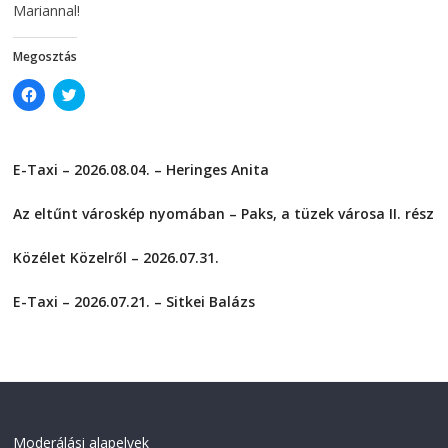
Mariannal!
Megosztás
C
C
l
l
i
i
c
c
k
k
t
t
E-Taxi – 2026.08.04. – Heringes Anita
o
o
s
s
2026-08-04
h
h
a
a
Az eltűnt városkép nyomában – Paks, a tüzek városa II. rész
r
r
e
e
2026-08-01
o
o
Közélet Közelről – 2026.07.31.
n
n
F
T
2026-07-31
a
w
c
i
E-Taxi – 2026.07.21. – Sitkei Balázs
e
t
2026-07-21
b
t
o
e
o
r
k
(
(
O
O
p
p
e
e
n
n
s
Moderálási alapelvek
s
i