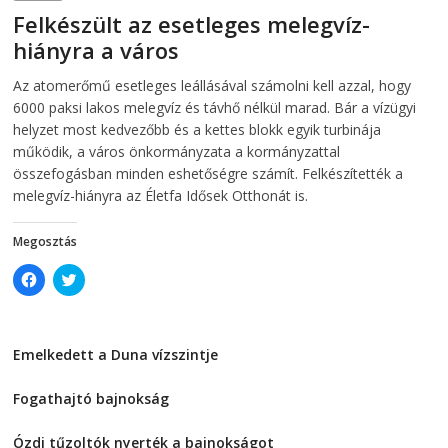
n
n
Felkészült az esetleges melegvíz-
n
e
e
w
hiányra a város
w
w
w
i
i
n
2026-08-04
telepaks
Az atomerőmű esetleges leállásával számolni kell azzal, hogy
n
d
d
o
6000 paksi lakos melegvíz és távhő nélkül marad. Bár a vízügyi
o
w
w
)
helyzet most kedvezőbb és a kettes blokk egyik turbinája
)
működik, a város önkormányzata a kormányzattal
összefogásban minden eshetőségre számít. Felkészítették a
melegvíz-hiányra az Életfa Idősek Otthonát is.
Megosztás
C
C
l
l
i
i
c
c
k
k
t
t
Emelkedett a Duna vízszintje
o
o
s
s
2026-08-04
h
h
a
a
Fogathajtó bajnokság
r
r
e
e
2026-08-04
o
o
Ózdi tűzoltók nyerték a bajnokságot
n
n