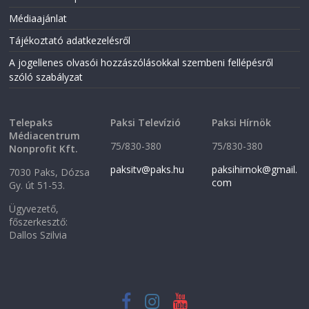
i
n
n
n
Médiaajánlat
n
e
e
w
Tájékoztató adatkezelésről
w
w
w
i
i
n
A jogellenes olvasói hozzászólásokkal szembeni fellépésről
n
d
szóló szabályzat
d
o
o
w
w
)
)
Telepaks
Paksi Televízió
Paksi Hírnök
Médiacentrum
75/830-380
75/830-380
Nonprofit Kft.
paksitv@paks.hu
paksihirnok@gmail.
7030 Paks, Dózsa
com
Gy. út 51-53.
Ügyvezető,
főszerkesztő:
Dallos Szilvia