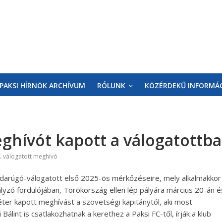
PAKSI HÍRNÖK ARCHÍVUM
RÓLUNK
KÖZÉRDEKŰ INFORMÁ
eghívót kapott a válogatottba
,
válogatott meghívó
bdarúgó-válogatott első 2025-ös mérkőzéseire, mely alkalmakkor
lyzó fordulójában, Törökország ellen lép pályára március 20-án é
éter kapott meghívást a szövetségi kapitánytól, aki most
 Bálint is csatlakozhatnak a kerethez a Paksi FC-től, írják a klub