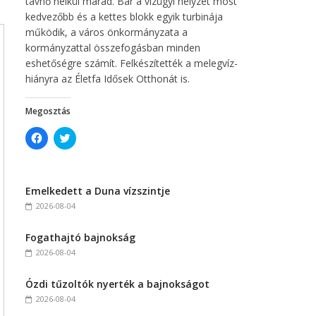
távhő nélkül marad. Bár a vízügyi helyzet most
kedvezőbb és a kettes blokk egyik turbinája
működik, a város önkormányzata a
kormányzattal összefogásban minden
eshetőségre számít. Felkészítették a melegvíz-
hiányra az Életfa Idősek Otthonát is.
Megosztás
C
C
l
l
i
i
c
c
k
k
t
t
Emelkedett a Duna vízszintje
o
o
s
s
2026-08-04
h
h
a
a
r
r
Fogathajtó bajnokság
e
e
o
o
2026-08-04
n
n
F
T
a
w
c
i
Ózdi tűzoltók nyerték a bajnokságot
e
t
2026-08-04
b
t
o
e