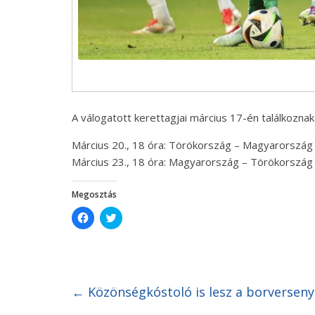
A válogatott kerettagjai március 17-én találkoznak
Március 20., 18 óra: Törökország – Magyarország
Március 23., 18 óra: Magyarország – Törökország
Megosztás
C
C
l
l
i
i
c
c
k
k
t
t
o
o
s
s
h
h
←
Közönségkóstoló is lesz a borversen
a
a
r
r