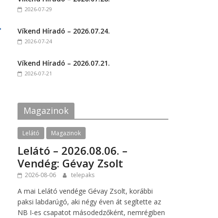
o
o
2026-07-29
n
n
F
T
a
w
→
c
i
Víkend Híradó – 2026.07.24.
e
t
2026-07-24
b
t
o
e
o
r
k
(
Víkend Híradó – 2026.07.21.
(
O
2026-07-21
O
p
p
e
e
n
n
s
s
i
i
n
Magazinok
n
n
n
e
e
w
w
w
Lelátó
Magazinok
w
i
i
n
Lelátó – 2026.08.06. –
n
d
d
o
Vendég: Gévay Zsolt
o
w
w
)
2026-08-06
telepaks
)
A mai Lelátó vendége Gévay Zsolt, korábbi
paksi labdarúgó, aki négy éven át segítette az
NB I-es csapatot másodedzőként, nemrégiben