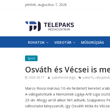
péntek, augusztus 7, 2026
TelePaks
Médiacentrum
ROVATOK
VIDEOTÁR
MŰSORÚJSÁG
TelePaks
Kistérségi
Televízió
Sport
honlapja
Osváth és Vécsei is m
,
2025-03-17
paksihirnok (kgy)
paksi fc
válogatott
Marco Rossi március 10-én hirdetett keretet a la
A-válogatottunk a Nemzetek Ligája A/B-Liga osztá
23-án. Ahogy arról akkor hírt adtunk, Szappanos P
változtatni kényszerült, így Osváth Attila és Vécsei