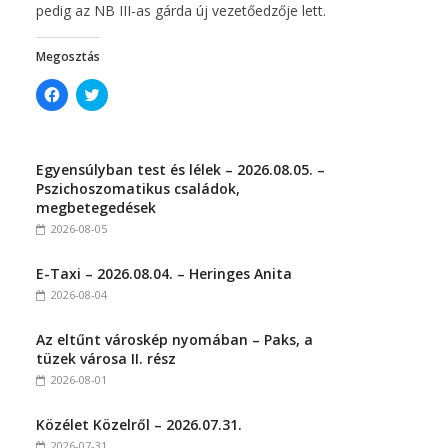
pedig az NB III-as gárda új vezetőedzője lett.
Megosztás
C
C
l
l
i
i
c
c
k
k
t
t
Egyensúlyban test és lélek – 2026.08.05. –
o
o
s
s
Pszichoszomatikus családok,
h
h
megbetegedések
a
a
r
r
2026-08-05
e
e
o
o
n
n
E-Taxi – 2026.08.04. – Heringes Anita
F
T
a
w
2026-08-04
c
i
e
t
b
t
Az eltűnt városkép nyomában – Paks, a
o
e
o
r
tüzek városa II. rész
k
(
(
O
2026-08-01
O
p
p
e
e
n
Közélet Közelről – 2026.07.31.
n
s
s
i
2026-07-31