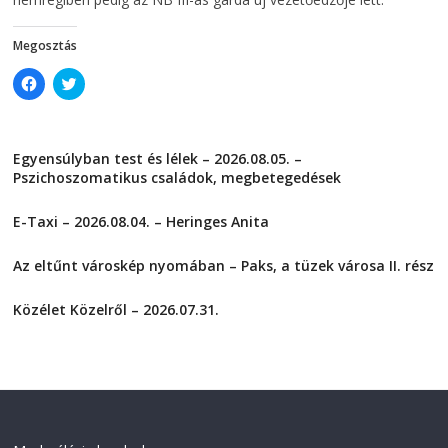
o
w
w
)
)
Megosztás
C
C
l
l
i
i
c
c
k
k
t
t
Egyensúlyban test és lélek – 2026.08.05. –
o
o
s
s
Pszichoszomatikus családok, megbetegedések
h
h
a
a
2026-08-05
r
r
E-Taxi – 2026.08.04. – Heringes Anita
e
e
o
o
2026-08-04
n
n
F
T
Az eltűnt városkép nyomában – Paks, a tüzek városa II. rész
a
w
2026-08-01
c
i
e
t
Közélet Közelről – 2026.07.31.
b
t
o
e
2026-07-31
o
r
k
(
(
O
O
p
p
e
e
n
n
s
s
i
i
n