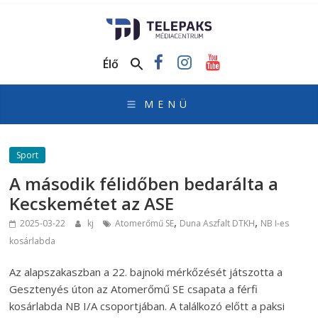
TelePaks
Médiacentrum
Élő
TelePaks
Kistérségi
Televízió
honlapja
Sport
A második félidőben bedarálta a
Kecskemétet az ASE
,
,
2025-03-22
kj
Atomerőmű SE
Duna Aszfalt DTKH
NB I-es
kosárlabda
Az alapszakaszban a 22. bajnoki mérkőzését játszotta a
Gesztenyés úton az Atomerőmű SE csapata a férfi
kosárlabda NB I/A csoportjában. A találkozó előtt a paksi