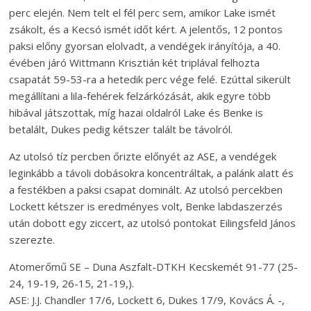
perc elején. Nem telt el fél perc sem, amikor Lake ismét
zsákolt, és a Kecsó ismét időt kért. A jelentős, 12 pontos
paksi előny gyorsan elolvadt, a vendégek irányítója, a 40.
évében járó Wittmann Krisztián két triplával felhozta
csapatát 59-53-ra a hetedik perc vége felé. Ezúttal sikerült
megállítani a lila-fehérek felzárkózását, akik egyre több
hibával játszottak, míg hazai oldalról Lake és Benke is
betalált, Dukes pedig kétszer talált be távolról.
Az utolsó tíz percben őrizte előnyét az ASE, a vendégek
leginkább a távoli dobásokra koncentráltak, a palánk alatt és
a festékben a paksi csapat dominált. Az utolsó percekben
Lockett kétszer is eredményes volt, Benke labdaszerzés
után dobott egy ziccert, az utolsó pontokat Eilingsfeld János
szerezte.
Atomerőmű SE – Duna Aszfalt-DTKH Kecskemét 91-77 (25-
24, 19-19, 26-15, 21-19,).
ASE: J.J. Chandler 17/6, Lockett 6, Dukes 17/9, Kovács Á. -,