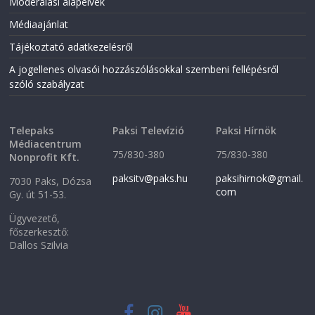
Moderálási alapelvek
n
n
n
e
Médiaajánlat
e
w
w
w
w
i
Tájékoztató adatkezelésről
i
n
n
d
A jogellenes olvasói hozzászólásokkal szembeni fellépésről
d
o
o
w
szóló szabályzat
w
)
)
Telepaks
Paksi Televízió
Paksi Hírnök
Médiacentrum
75/830-380
75/830-380
Nonprofit Kft.
paksitv@paks.hu
paksihirnok@gmail.
7030 Paks, Dózsa
com
Gy. út 51-53.
Ügyvezető,
főszerkesztő:
Dallos Szilvia