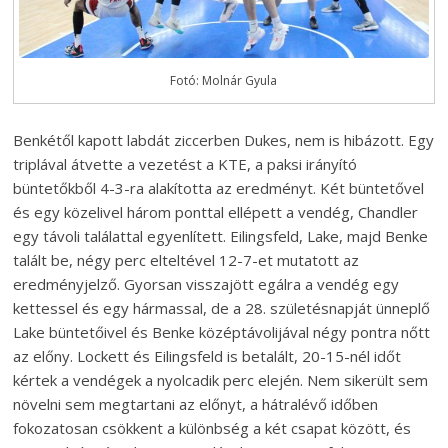
Fotó: Molnár Gyula
Benkétől kapott labdát ziccerben Dukes, nem is hibázott. Egy
triplával átvette a vezetést a KTE, a paksi irányító
büntetőkből 4-3-ra alakította az eredményt. Két büntetővel
és egy közelivel három ponttal ellépett a vendég, Chandler
egy távoli találattal egyenlített. Eilingsfeld, Lake, majd Benke
talált be, négy perc elteltével 12-7-et mutatott az
eredményjelző. Gyorsan visszajött egálra a vendég egy
kettessel és egy hármassal, de a 28. születésnapját ünneplő
Lake büntetőivel és Benke középtávolijával négy pontra nőtt
az előny. Lockett és Eilingsfeld is betalált, 20-15-nél időt
kértek a vendégek a nyolcadik perc elején. Nem sikerült sem
növelni sem megtartani az előnyt, a hátralévő időben
fokozatosan csökkent a különbség a két csapat között, és