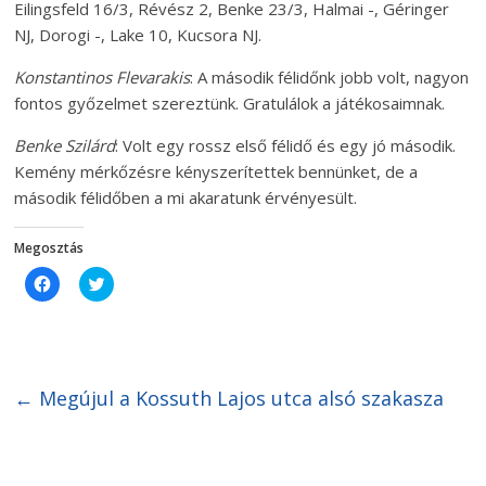
Eilingsfeld 16/3, Révész 2, Benke 23/3, Halmai -, Géringer
NJ, Dorogi -, Lake 10, Kucsora NJ.
Konstantinos Flevarakis
: A második félidőnk jobb volt, nagyon
fontos győzelmet szereztünk. Gratulálok a játékosaimnak.
Benke Szilárd
: Volt egy rossz első félidő és egy jó második.
Kemény mérkőzésre kényszerítettek bennünket, de a
második félidőben a mi akaratunk érvényesült.
Megosztás
C
C
l
l
i
i
c
c
k
k
t
t
o
o
s
s
h
h
←
Megújul a Kossuth Lajos utca alsó szakasza
a
a
r
r
e
e
o
o
n
n
F
T