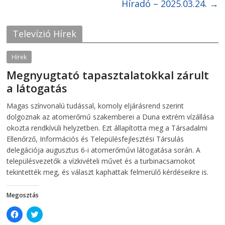
Híradó – 2025.03.24.
→
a
w
c
i
e
t
b
t
o
e
Televízió Hírek
o
r
k
(
(
O
O
p
Hírek
p
e
e
n
Megnyugtató tapasztalatokkal zárult
n
s
s
i
a látogatás
i
n
n
n
2026-08-07
telepaks
n
e
Magas színvonalú tudással, komoly eljárásrend szerint
e
w
w
w
dolgoznak az atomerőmű szakemberei a Duna extrém vízállása
w
i
i
n
okozta rendkívüli helyzetben. Ezt állapította meg a Társadalmi
n
d
Ellenőrző, Információs és Településfejlesztési Társulás
d
o
o
w
delegációja augusztus 6-i atomerőművi látogatása során. A
w
)
)
településvezetők a vízkivételi művet és a turbinacsarnokot
tekintették meg, és választ kaphattak felmerülő kérdéseikre is.
Megosztás
C
C
l
l