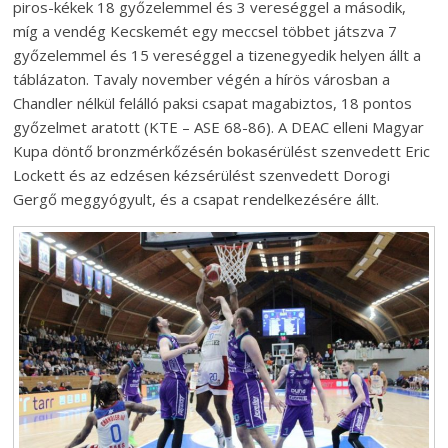
piros-kékek 18 győzelemmel és 3 vereséggel a második,
míg a vendég Kecskemét egy meccsel többet játszva 7
győzelemmel és 15 vereséggel a tizenegyedik helyen állt a
táblázaton. Tavaly november végén a hírös városban a
Chandler nélkül felálló paksi csapat magabiztos, 18 pontos
győzelmet aratott (KTE – ASE 68-86). A DEAC elleni Magyar
Kupa döntő bronzmérkőzésén bokasérülést szenvedett Eric
Lockett és az edzésen kézsérülést szenvedett Dorogi
Gergő meggyógyult, és a csapat rendelkezésére állt.