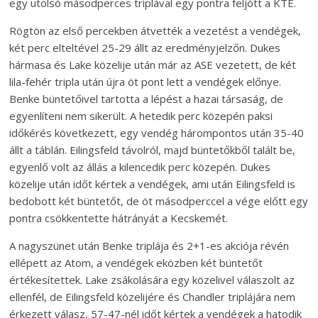
egy utolsó másodperces triplával egy pontra feljött a KTE.
Rögtön az első percekben átvették a vezetést a vendégek,
két perc elteltével 25-29 állt az eredményjelzőn. Dukes
hármasa és Lake közelije után már az ASE vezetett, de két
lila-fehér tripla után újra öt pont lett a vendégek előnye.
Benke büntetőivel tartotta a lépést a hazai társaság, de
egyenlíteni nem sikerült. A hetedik perc közepén paksi
időkérés következett, egy vendég hárompontos után 35-40
állt a táblán. Eilingsfeld távolról, majd büntetőkből talált be,
egyenlő volt az állás a kilencedik perc közepén. Dukes
közelije után időt kértek a vendégek, ami után Eilingsfeld is
bedobott két büntetőt, de öt másodperccel a vége előtt egy
pontra csökkentette hátrányát a Kecskemét.
A nagyszünet után Benke triplája és 2+1-es akciója révén
ellépett az Atom, a vendégek eközben két büntetőt
értékesítettek. Lake zsákolására egy közelivel válaszolt az
ellenfél, de Eilingsfeld közelijére és Chandler triplájára nem
érkezett válasz, 57-47-nél időt kértek a vendégek a hatodik