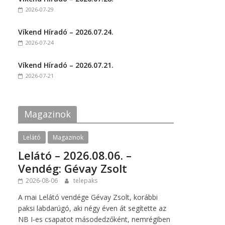
o
o
2026-07-29
n
n
F
T
a
w
c
i
Víkend Híradó – 2026.07.24.
e
t
2026-07-24
b
t
o
e
o
r
k
(
Víkend Híradó – 2026.07.21.
(
O
2026-07-21
O
p
p
e
e
n
n
s
s
i
i
n
Magazinok
n
n
n
e
e
w
w
w
Lelátó
Magazinok
w
i
i
n
Lelátó – 2026.08.06. –
n
d
d
o
Vendég: Gévay Zsolt
o
w
w
)
2026-08-06
telepaks
)
A mai Lelátó vendége Gévay Zsolt, korábbi
paksi labdarúgó, aki négy éven át segítette az
NB I-es csapatot másodedzőként, nemrégiben