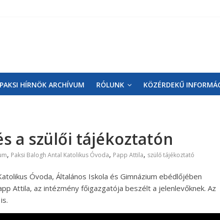
PAKSI HÍRNÖK ARCHÍVUM
RÓLUNK
KÖZÉRDEKŰ INFORMÁ
s a szülői tájékoztatón
,
,
,
ium
Paksi Balogh Antal Katolikus Óvoda
Papp Attila
szülő tájékoztató
l Katolikus Óvoda, Általános Iskola és Gimnázium ebédlőjében
pp Attila, az intézmény főigazgatója beszélt a jelenlevőknek. Az
is.