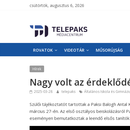
csütörtök, augusztus 6, 2026
TelePaks
Médiacentrum
ROVATOK
VIDEOTÁR
MŰSORÚJSÁG
TelePaks
Kistérségi
Televízió
Hírek
honlapja
Nagy volt az érdeklődé
2025-03-28
telepaks
Általános Iskola és Gimnáz
Szülői tájékoztatót tartottak a Paksi Balogh Anta
március 27-én. Az első osztályos beiskolázásról Pa
eseményen bemutatkoztak a leendő elsős tanítók 