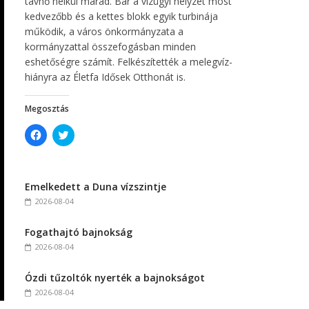
távhő nélkül marad. Bár a vízügyi helyzet most
kedvezőbb és a kettes blokk egyik turbinája
működik, a város önkormányzata a
kormányzattal összefogásban minden
eshetőségre számít. Felkészítették a melegvíz-
hiányra az Életfa Idősek Otthonát is.
Megosztás
C
C
l
l
i
i
c
c
k
k
t
t
Emelkedett a Duna vízszintje
o
o
s
s
2026-08-04
h
h
a
a
r
r
Fogathajtó bajnokság
e
e
o
o
2026-08-04
n
n
F
T
a
w
c
i
Ózdi tűzoltók nyerték a bajnokságot
e
t
2026-08-04
b
t
o
e