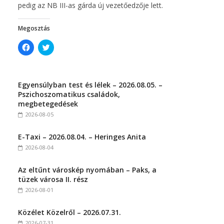
pedig az NB III-as gárda új vezetőedzője lett.
Megosztás
C
C
l
l
i
i
c
c
k
k
t
t
Egyensúlyban test és lélek – 2026.08.05. –
o
o
s
s
Pszichoszomatikus családok,
h
h
megbetegedések
a
a
r
r
2026-08-05
e
e
o
o
n
n
E-Taxi – 2026.08.04. – Heringes Anita
F
T
a
w
2026-08-04
c
i
e
t
b
t
Az eltűnt városkép nyomában – Paks, a
o
e
o
r
tüzek városa II. rész
k
(
(
O
2026-08-01
O
p
p
e
e
n
Közélet Közelről – 2026.07.31.
n
s
s
i
2026-07-31