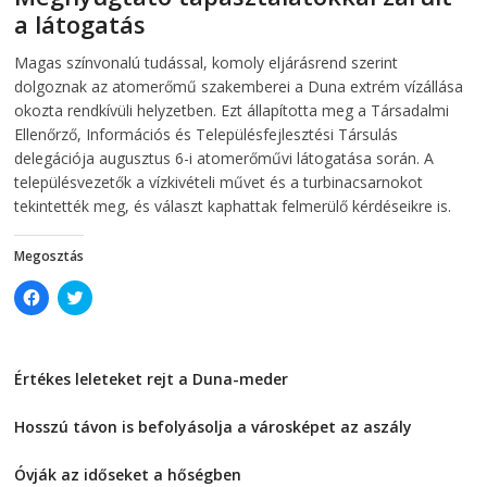
n
n
a látogatás
n
e
e
w
w
w
2026-08-07
telepaks
Magas színvonalú tudással, komoly eljárásrend szerint
w
i
i
n
dolgoznak az atomerőmű szakemberei a Duna extrém vízállása
n
d
d
o
okozta rendkívüli helyzetben. Ezt állapította meg a Társadalmi
o
w
Ellenőrző, Információs és Településfejlesztési Társulás
w
)
)
delegációja augusztus 6-i atomerőművi látogatása során. A
településvezetők a vízkivételi művet és a turbinacsarnokot
tekintették meg, és választ kaphattak felmerülő kérdéseikre is.
Megosztás
C
C
l
l
i
i
c
c
k
k
t
t
Értékes leleteket rejt a Duna-meder
o
o
s
s
2026-08-07
h
h
a
a
Hosszú távon is befolyásolja a városképet az aszály
r
r
e
e
2026-08-07
o
o
Óvják az időseket a hőségben
n
n