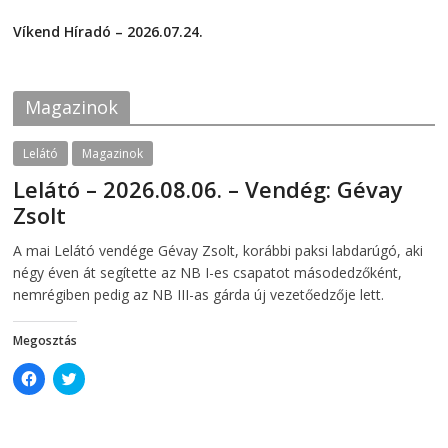
F
T
2026-07-29
a
w
c
i
Víkend Híradó – 2026.07.24.
e
t
2026-07-24
b
t
o
e
o
r
k
(
Magazinok
(
O
O
p
p
e
e
n
Lelátó
Magazinok
n
s
s
i
Lelátó – 2026.08.06. – Vendég: Gévay
i
n
n
n
Zsolt
n
e
e
w
w
w
2026-08-06
telepaks
A mai Lelátó vendége Gévay Zsolt, korábbi paksi labdarúgó, aki
w
i
i
n
négy éven át segítette az NB I-es csapatot másodedzőként,
n
d
d
o
nemrégiben pedig az NB III-as gárda új vezetőedzője lett.
o
w
w
)
)
Megosztás
C
C
l
l
i
i
c
c
k
k
t
t