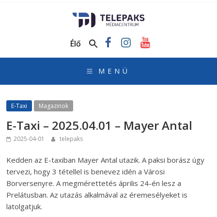
TelePaks
Médiacentrum
Élő
TelePaks
Kistérségi
Televízió
honlapja
E-Taxi
Magazinok
E-Taxi – 2025.04.01 – Mayer Antal
2025-04-01
telepaks
Kedden az E-taxiban Mayer Antal utazik. A paksi borász úgy
tervezi, hogy 3 tétellel is benevez idén a Városi
Borversenyre. A megmérettetés április 24-én lesz a
Prelátusban. Az utazás alkalmával az éremesélyeket is
latolgatjuk.