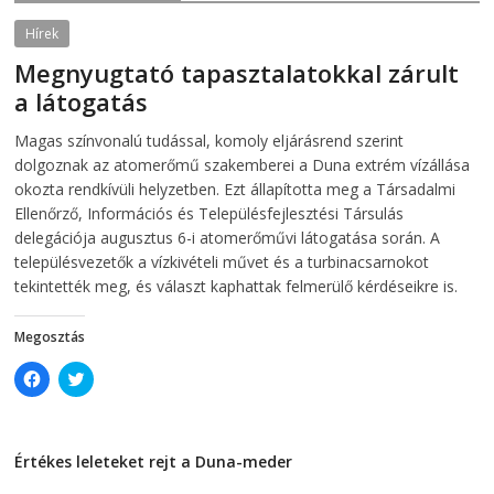
i
n
n
n
Hírek
n
e
e
w
Megnyugtató tapasztalatokkal zárult
w
w
w
i
a látogatás
i
n
n
d
d
o
2026-08-07
telepaks
o
w
Magas színvonalú tudással, komoly eljárásrend szerint
w
)
dolgoznak az atomerőmű szakemberei a Duna extrém vízállása
)
okozta rendkívüli helyzetben. Ezt állapította meg a Társadalmi
Ellenőrző, Információs és Településfejlesztési Társulás
delegációja augusztus 6-i atomerőművi látogatása során. A
településvezetők a vízkivételi művet és a turbinacsarnokot
tekintették meg, és választ kaphattak felmerülő kérdéseikre is.
Megosztás
C
C
l
l
i
i
c
c
k
k
t
t
Értékes leleteket rejt a Duna-meder
o
o
s
s
2026-08-07
h
h