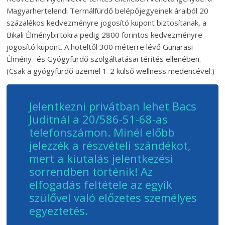
Magyarhertelendi Termálfürdő belépőjegyeinek áraiból 20
százalékos kedvezményre jogosító kupont biztosítanak, a
Bikali Élménybirtokra pedig 2800 forintos kedvezményre
jogosító kupont. A hoteltől 300 méterre lévő Gunarasi
Élmény- és Gyógyfürdő szolgáltatásai térítés ellenében.
(Csak a gyógyfürdő üzemel 1-2 külső wellness medencével.)
Jelentkezni privátban lehet Bacs
Juditnál a 20/586-51-68-as
telefonszámon. Minél előbb
jelezzék a részvételi szándékot,
mert a kiutalás jelentkezési
sorrendben történik! Az
elfogadás feltétele az egyik
szülővel való előzetes személyes
egyeztetés.