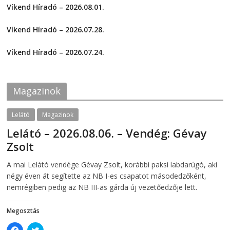
a
a
Víkend Híradó – 2026.08.01.
r
r
e
e
2026-08-01
o
o
Víkend Híradó – 2026.07.28.
n
n
F
T
2026-07-29
a
w
c
i
Víkend Híradó – 2026.07.24.
e
t
2026-07-24
b
t
o
e
o
r
k
(
Magazinok
(
O
O
p
p
e
e
n
Lelátó
Magazinok
n
s
s
i
Lelátó – 2026.08.06. – Vendég: Gévay
i
n
n
n
Zsolt
n
e
e
w
w
w
2026-08-06
telepaks
A mai Lelátó vendége Gévay Zsolt, korábbi paksi labdarúgó, aki
w
i
i
n
négy éven át segítette az NB I-es csapatot másodedzőként,
n
d
d
o
nemrégiben pedig az NB III-as gárda új vezetőedzője lett.
o
w
w
)
)
Megosztás
C
C