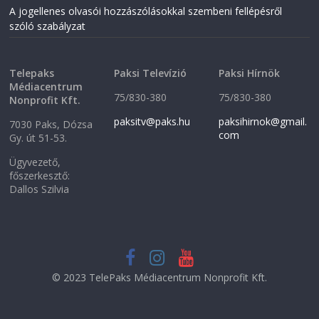
n
d
A jogellenes olvasói hozzászólásokkal szembeni fellépésről
d
o
o
w
szóló szabályzat
w
)
)
Telepaks
Paksi Televízió
Paksi Hírnök
Médiacentrum
75/830-380
75/830-380
Nonprofit Kft.
paksitv@paks.hu
paksihirnok@gmail.
7030 Paks, Dózsa
com
Gy. út 51-53.
Ügyvezető,
főszerkesztő:
Dallos Szilvia
© 2023 TelePaks Médiacentrum Nonprofit Kft.