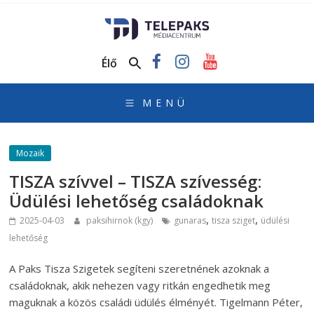
TelePaks
Médiacentrum
Élő
TelePaks
Kistérségi
Televízió
honlapja
Mozaik
TISZA szívvel – TISZA szívesség:
Üdülési lehetőség családoknak
,
,
2025-04-03
paksihirnok (kgy)
gunaras
tisza sziget
üdülési
lehetőség
A Paks Tisza Szigetek segíteni szeretnének azoknak a
családoknak, akik nehezen vagy ritkán engedhetik meg
maguknak a közös családi üdülés élményét. Tigelmann Péter,