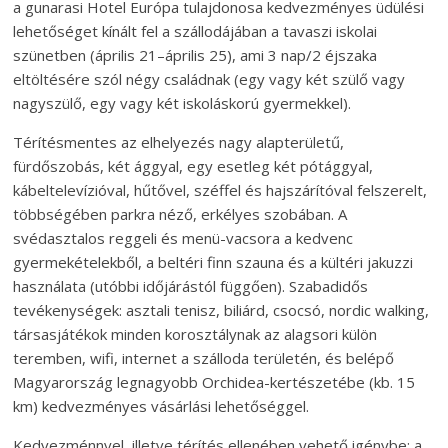
a gunarasi Hotel Európa tulajdonosa kedvezményes üdülési
lehetőséget kínált fel a szállodájában a tavaszi iskolai
szünetben (április 21–április 25), ami 3 nap/2 éjszaka
eltöltésére szól négy családnak (egy vagy két szülő vagy
nagyszülő, egy vagy két iskoláskorú gyermekkel).
Térítésmentes az elhelyezés nagy alapterületű,
fürdőszobás, két ággyal, egy esetleg két pótággyal,
kábeltelevízióval, hűtővel, széffel és hajszárítóval felszerelt,
többségében parkra néző, erkélyes szobában. A
svédasztalos reggeli és menü-vacsora a kedvenc
gyermekételekből, a beltéri finn szauna és a kültéri jakuzzi
használata (utóbbi időjárástól függően). Szabadidős
tevékenységek: asztali tenisz, biliárd, csocsó, nordic walking,
társasjátékok minden korosztálynak az alagsori külön
teremben, wifi, internet a szálloda területén, és belépő
Magyarország legnagyobb Orchidea-kertészetébe (kb. 15
km) kedvezményes vásárlási lehetőséggel.
Kedvezménnyel, illetve térítés ellenében vehető igénybe: a