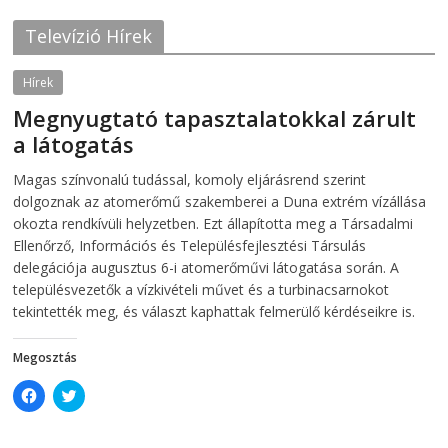
e
t
b
t
o
e
Televízió Hírek
o
r
k
(
(
O
O
p
Hírek
p
e
e
n
Megnyugtató tapasztalatokkal zárult
n
s
s
i
a látogatás
i
n
n
n
2026-08-07
telepaks
n
e
Magas színvonalú tudással, komoly eljárásrend szerint
e
w
w
w
dolgoznak az atomerőmű szakemberei a Duna extrém vízállása
w
i
i
n
okozta rendkívüli helyzetben. Ezt állapította meg a Társadalmi
n
d
Ellenőrző, Információs és Településfejlesztési Társulás
d
o
o
w
delegációja augusztus 6-i atomerőművi látogatása során. A
w
)
)
településvezetők a vízkivételi művet és a turbinacsarnokot
tekintették meg, és választ kaphattak felmerülő kérdéseikre is.
Megosztás
C
C
l
l
i
i
c
c
k
k