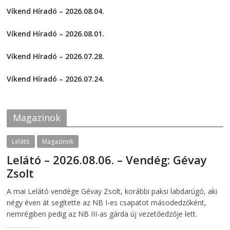
)
t
t
Víkend Híradó – 2026.08.04.
o
o
s
s
2026-08-04
h
h
a
a
Víkend Híradó – 2026.08.01.
r
r
e
e
2026-08-01
o
o
Víkend Híradó – 2026.07.28.
n
n
F
T
2026-07-29
a
w
c
i
Víkend Híradó – 2026.07.24.
e
t
2026-07-24
b
t
o
e
o
r
k
(
Magazinok
(
O
O
p
p
e
e
n
Lelátó
Magazinok
n
s
s
i
Lelátó – 2026.08.06. – Vendég: Gévay
i
n
n
n
Zsolt
n
e
e
w
w
w
2026-08-06
telepaks
A mai Lelátó vendége Gévay Zsolt, korábbi paksi labdarúgó, aki
w
i
i
n
négy éven át segítette az NB I-es csapatot másodedzőként,
n
d
d
o
nemrégiben pedig az NB III-as gárda új vezetőedzője lett.
o
w
w
)