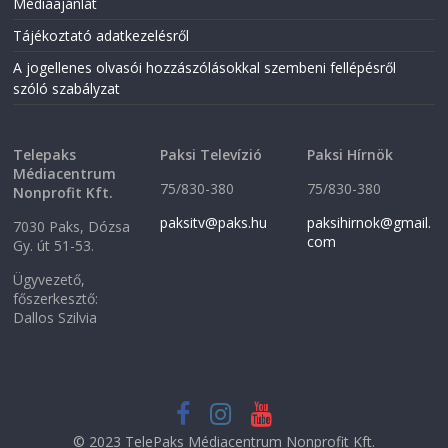
Médiaajánlat
e
w
w
w
w
i
Tájékoztató adatkezelésről
i
n
n
d
A jogellenes olvasói hozzászólásokkal szembeni fellépésről
d
o
o
w
szóló szabályzat
w
)
)
Telepaks
Paksi Televízió
Paksi Hírnök
Médiacentrum
75/830-380
75/830-380
Nonprofit Kft.
paksitv@paks.hu
paksihirnok@gmail.
7030 Paks, Dózsa
com
Gy. út 51-53.
Ügyvezető,
főszerkesztő:
Dallos Szilvia
© 2023 TelePaks Médiacentrum Nonprofit Kft.