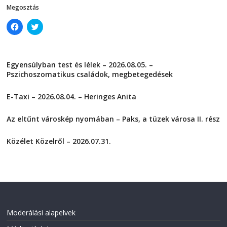
)
Megosztás
C
C
l
l
i
i
c
c
k
k
t
t
Egyensúlyban test és lélek – 2026.08.05. –
o
o
s
s
Pszichoszomatikus családok, megbetegedések
h
h
a
a
2026-08-05
r
r
E-Taxi – 2026.08.04. – Heringes Anita
e
e
o
o
2026-08-04
n
n
F
T
Az eltűnt városkép nyomában – Paks, a tüzek városa II. rész
a
w
2026-08-01
c
i
e
t
Közélet Közelről – 2026.07.31.
b
t
o
e
2026-07-31
o
r
k
(
(
O
O
p
p
e
e
n
n
s
s
i
i
n
Moderálási alapelvek
n
n
n
e