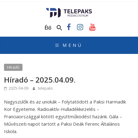
TelePaks
Médiacentrum
Élő
TelePaks
Kistérségi
Televízió
honlapja
Híradó
Híradó – 2025.04.09.
2025-04-09
telepaks
Nagyszülők és az unokák – Folytatódott a Paksi Harmadik
Kor Egyeteme. Radioaktív-Hulladékkezelés –
Franciaországgal kötött együttműködést hazánk. Gála –
Művészeti napot tartott a Paksi Deák Ferenc Általános
Iskola.