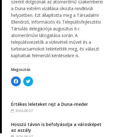
szerint dolgoznak az atomerőmű szakemberei
a Duna extrém vízállása okozta rendkívüli
helyzetben. Ezt állapította meg a Társadalmi
Ellenőrző, Információs és Településfejlesztési
Társulás delegációja augusztus 6-i
atomerőművi látogatása során. A
településvezetők a vízkivételi művet és a
turbinacsarnokot tekintették meg, és választ
kaphattak felmerülő kérdéseikre is.
Megosztás
C
C
l
l
i
i
c
c
k
k
t
t
Értékes leleteket rejt a Duna-meder
o
o
s
s
2026-08-07
h
h
a
a
r
r
Hosszú távon is befolyásolja a városképet
e
e
o
o
az aszály
n
n
F
T
2026-08-07