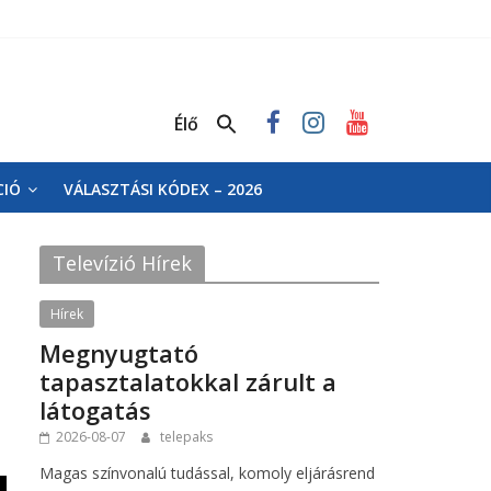
Élő
CIÓ
VÁLASZTÁSI KÓDEX – 2026
Televízió Hírek
Hírek
Megnyugtató
tapasztalatokkal zárult a
látogatás
2026-08-07
telepaks
Magas színvonalú tudással, komoly eljárásrend