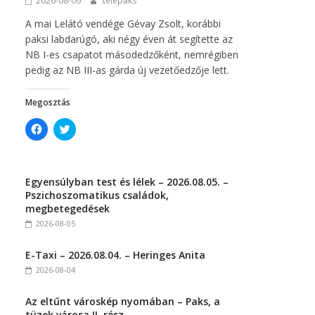
2026-08-06
telepaks
)
A mai Lelátó vendége Gévay Zsolt, korábbi
paksi labdarúgó, aki négy éven át segítette az
NB I-es csapatot másodedzőként, nemrégiben
pedig az NB III-as gárda új vezetőedzője lett.
Megosztás
C
C
l
l
i
i
c
c
k
k
t
t
Egyensúlyban test és lélek – 2026.08.05. –
o
o
s
s
Pszichoszomatikus családok,
h
h
megbetegedések
a
a
r
r
2026-08-05
e
e
o
o
n
n
E-Taxi – 2026.08.04. – Heringes Anita
F
T
a
w
2026-08-04
c
i
e
t
b
t
Az eltűnt városkép nyomában – Paks, a
o
e
o
r
tüzek városa II. rész