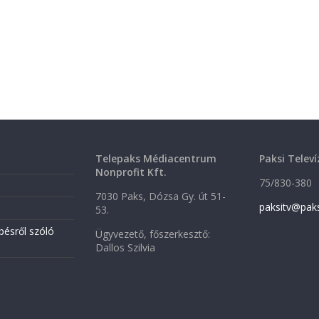
Telepaks Médiacentrum
Paksi Televí
Nonprofit Kft.
75/830-380
7030 Paks, Dózsa Gy. út 51-
paksitv@pak
53.
pésről szóló
Ügyvezető, főszerkesztő:
Dallos Szilvia