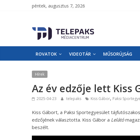
péntek, augusztus 7, 2026
TelePaks
Médiacentrum
ROVATOK
VIDEOTÁR
MŰSORÚJSÁG
TelePaks
Kistérségi
Televízió
Hírek
honlapja
Az év edzője lett Kiss
,
2025-04-23
telepaks
Kiss Gábor
Paksi Sportegye
Kiss Gábort, a Paksi Sportegyesület tájfutószak
edzőjének választotta. Kiss Gábor a
Lelátó
magazin
beszélt.