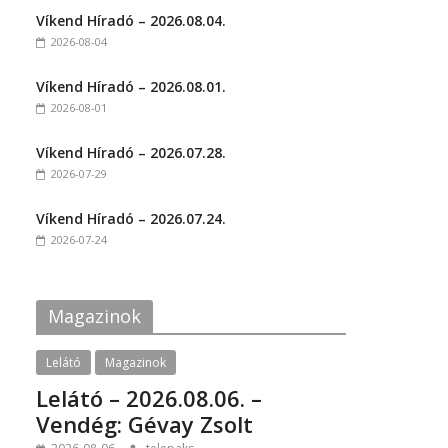
t
t
Víkend Híradó – 2026.08.04.
o
o
s
s
2026-08-04
h
h
a
a
r
r
Víkend Híradó – 2026.08.01.
e
e
o
o
2026-08-01
n
n
F
T
a
w
c
i
Víkend Híradó – 2026.07.28.
e
t
2026-07-29
b
t
o
e
o
r
k
(
Víkend Híradó – 2026.07.24.
(
O
2026-07-24
O
p
p
e
e
n
n
s
s
i
i
n
Magazinok
n
n
n
e
e
w
w
w
Lelátó
Magazinok
w
i
i
n
Lelátó – 2026.08.06. –
n
d
d
o
Vendég: Gévay Zsolt
o
w
w
)