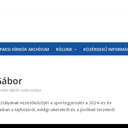
PAKSI HÍRNÖK ARCHÍVUM
RÓLUNK
KÖZÉRDEKŰ INFORMÁ
 Gábor
sület tájfutó szakosztálya
osztályának vezetőedzőjét a sportegyesület a 2024-es év
ban a tájfutásról, eddigi sikerekről és a jövőbeli tervekről