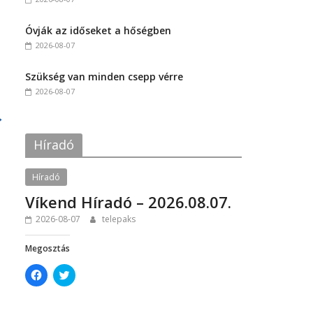
a
w
c
i
e
t
Óvják az időseket a hőségben
b
t
o
e
2026-08-07
o
r
k
(
(
O
Szükség van minden csepp vérre
O
p
p
e
2026-08-07
e
n
n
s
→
s
i
i
n
n
n
Híradó
n
e
e
w
w
w
w
i
Híradó
i
n
n
d
Víkend Híradó – 2026.08.07.
d
o
o
w
w
)
2026-08-07
telepaks
)
Megosztás
C
C
l
l
i
i
c
c
k
k