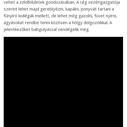
vehet a zöldfelületek gondozásában. A cég vezérigazgatója
szerint lehet majd gereblyézni, kapálni, ponyvát tartani a
fűnyíró kollégák mellett, de lehet még gazolni, füvet nyírni,
ágyásokat rendbe tenni közösen a hölgy dolgozóikkal. A
jelentkezőket babgulyással vendégelik meg.