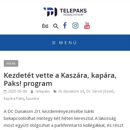
TelePaks
Médiacentrum
Élő
TelePaks
Kistérségi
Televízió
honlapja
Hírek
Kezdetét vette a Kaszára, kapára,
Paks! program
,
,
2025-05-06
telepaks
dc dunakom zrt
Dr. Sárosi József
,
kapára Paks
kaszára
A DC Dunakom Zrt. kezdeményezésébe bárki
bekapcsolódhat mintegy két héten keresztül. A lakosság
most együtt dolgozhat a parkfenntartó kollégákkal, és részt