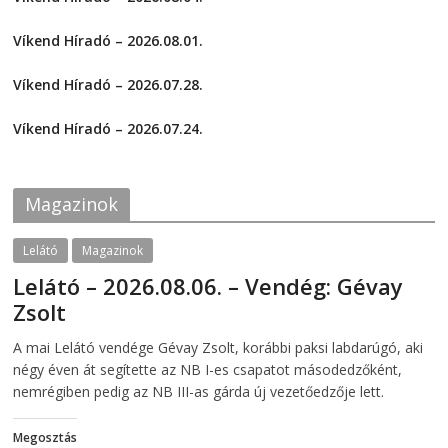
s
s
2026-08-04
h
h
a
a
Víkend Híradó – 2026.08.01.
r
r
e
e
2026-08-01
o
o
Víkend Híradó – 2026.07.28.
n
n
F
T
2026-07-29
a
w
c
i
Víkend Híradó – 2026.07.24.
e
t
2026-07-24
b
t
o
e
o
r
k
(
Magazinok
(
O
O
p
p
e
e
n
Lelátó
Magazinok
n
s
s
i
Lelátó – 2026.08.06. – Vendég: Gévay
i
n
n
n
Zsolt
n
e
e
w
w
w
2026-08-06
telepaks
A mai Lelátó vendége Gévay Zsolt, korábbi paksi labdarúgó, aki
w
i
i
n
négy éven át segítette az NB I-es csapatot másodedzőként,
n
d
d
o
nemrégiben pedig az NB III-as gárda új vezetőedzője lett.
o
w
w
)
)
Megosztás