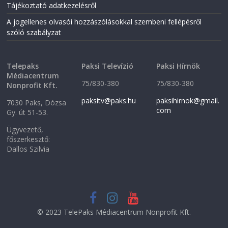
w
i
Tájékoztató adatkezelésről
i
n
n
d
A jogellenes olvasói hozzászólásokkal szembeni fellépésről
d
o
o
w
szóló szabályzat
w
)
)
Telepaks
Paksi Televízió
Paksi Hírnök
Médiacentrum
75/830-380
75/830-380
Nonprofit Kft.
paksitv@paks.hu
paksihirnok@gmail.
7030 Paks, Dózsa
com
Gy. út 51-53.
Ügyvezető,
főszerkesztő:
Dallos Szilvia
© 2023 TelePaks Médiacentrum Nonprofit Kft.