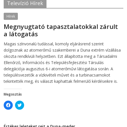
o
e
Televízió Hírek
o
r
k
(
(
O
O
p
Hírek
p
e
e
n
Megnyugtató tapasztalatokkal zárult
n
s
s
i
a látogatás
i
n
n
n
2026-08-07
telepaks
n
e
Magas színvonalú tudással, komoly eljárásrend szerint
e
w
w
w
dolgoznak az atomerőmű szakemberei a Duna extrém vízállása
w
i
i
n
okozta rendkívüli helyzetben. Ezt állapította meg a Társadalmi
n
d
Ellenőrző, Információs és Településfejlesztési Társulás
d
o
o
w
delegációja augusztus 6-i atomerőművi látogatása során. A
w
)
)
településvezetők a vízkivételi művet és a turbinacsarnokot
tekintették meg, és választ kaphattak felmerülő kérdéseikre is.
Megosztás
C
C
l
l
i
i
c
c
k
k
t
t
Értékes leleteket rejt a Duna-meder
o
o