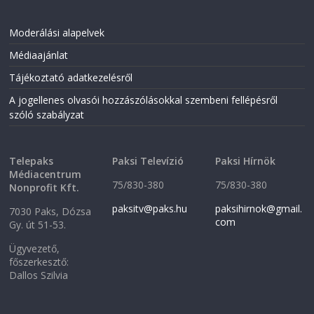
e
n
n
s
s
i
i
n
Moderálási alapelvek
n
n
n
e
Médiaajánlat
e
w
w
w
w
i
Tájékoztató adatkezelésről
i
n
n
d
A jogellenes olvasói hozzászólásokkal szembeni fellépésről
d
o
o
w
szóló szabályzat
w
)
)
Telepaks
Paksi Televízió
Paksi Hírnök
Médiacentrum
75/830-380
75/830-380
Nonprofit Kft.
paksitv@paks.hu
paksihirnok@gmail.
7030 Paks, Dózsa
com
Gy. út 51-53.
Ügyvezető,
főszerkesztő:
Dallos Szilvia