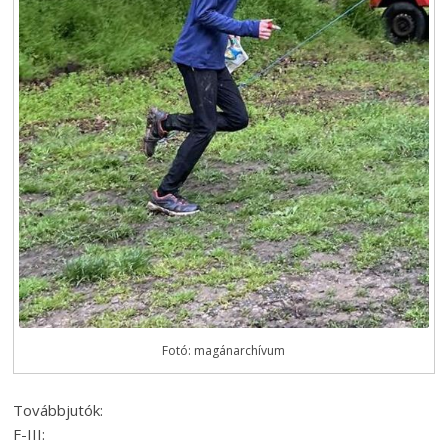
Fotó: magánarchívum
Továbbjutók:
F-III: