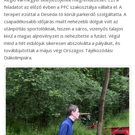
feladatot az előző évben a PFC szakosztálya vállalta el. A
terepet ezúttal a Deseda-tó körüli parkerdő szolgáltatta. A
csapadékosabb időjárás miatt nehezebb dolguk volt az
utánpótlás sportolóiknak, hiszen a sáros, vizenyős talajon
kívül a magas aljnövényzet is nehezítette a futást. Végül
mind a hét indulójuk sikeresen abszolválta a pályákat, és
továbbjutottak a május végi Országos Tájékozódási
Diákolimpiára.