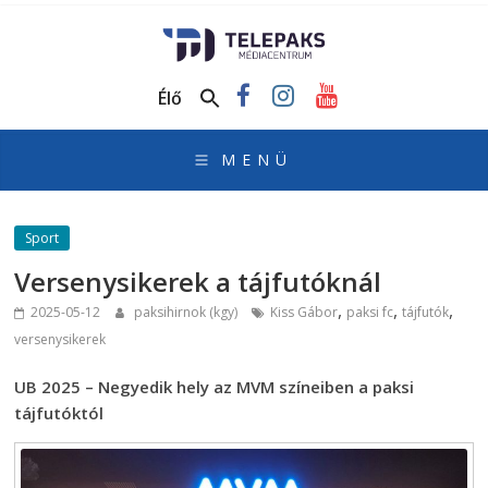
TelePaks
Médiacentrum
Élő
TelePaks
Kistérségi
Televízió
honlapja
Sport
Versenysikerek a tájfutóknál
,
,
,
2025-05-12
paksihirnok (kgy)
Kiss Gábor
paksi fc
tájfutók
versenysikerek
UB 2025 – Negyedik hely az MVM színeiben a paksi
tájfutóktól