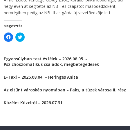
w
i
i
n
négy éven át segítette az NB I-es csapatot másodedzőként,
n
d
d
o
nemrégiben pedig az NB III-as gárda új vezetőedzője lett.
o
w
w
)
)
Megosztás
C
C
l
l
i
i
c
c
k
k
t
t
Egyensúlyban test és lélek – 2026.08.05. –
o
o
s
s
Pszichoszomatikus családok, megbetegedések
h
h
a
a
2026-08-05
r
r
E-Taxi – 2026.08.04. – Heringes Anita
e
e
o
o
2026-08-04
n
n
F
T
Az eltűnt városkép nyomában – Paks, a tüzek városa II. rész
a
w
2026-08-01
c
i
e
t
Közélet Közelről – 2026.07.31.
b
t
o
e
2026-07-31
o
r
k
(
(
O
O
p
p
e