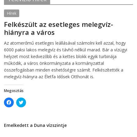
O
p
p
e
e
n
Hírek
n
s
s
i
Felkészült az esetleges melegvíz-
i
n
n
n
hiányra a város
n
e
e
w
w
w
2026-08-04
telepaks
Az atomerőmű esetleges leállásával számolni kell azzal, hogy
w
i
i
n
6000 paksi lakos melegvíz és távhő nélkül marad. Bár a vízügyi
n
d
d
o
helyzet most kedvezőbb és a kettes blokk egyik turbinája
o
w
működik, a város önkormányzata a kormányzattal
w
)
)
összefogásban minden eshetőségre számít. Felkészítették a
melegvíz-hiányra az Életfa Idősek Otthonát is.
Megosztás
C
C
l
l
i
i
c
c
k
k
t
t
Emelkedett a Duna vízszintje
o
o
s
s
2026-08-04
h
h