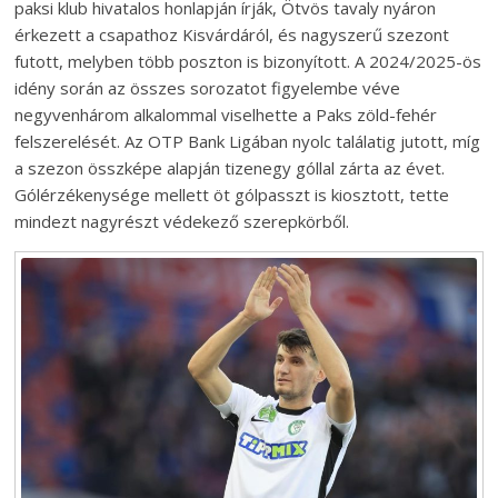
paksi klub hivatalos honlapján írják, Ötvös tavaly nyáron
érkezett a csapathoz Kisvárdáról, és nagyszerű szezont
futott, melyben több poszton is bizonyított. A 2024/2025-ös
idény során az összes sorozatot figyelembe véve
negyvenhárom alkalommal viselhette a Paks zöld-fehér
felszerelését. Az OTP Bank Ligában nyolc találatig jutott, míg
a szezon összképe alapján tizenegy góllal zárta az évet.
Gólérzékenysége mellett öt gólpasszt is kiosztott, tette
mindezt nagyrészt védekező szerepkörből.