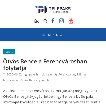
TelePaks
Médiacentrum
Élő
TelePaks
Kistérségi
Televízió
honlapja
Sport
Ötvös Bence a Ferencvárosban
folytatja
,
2025-06-02
paksihirnok (kgy)
Ferencváros
NB I-es
,
,
labdarúgás
Ötvös Bence
paksi fc
A Paksi FC és a Ferencvárosi TC ma (06.02.) megegyezett
Ötvös Bence játékjogát illetően, így Bence a kiváló paksi
szezonját követően a Fradiban folytatja pályafutását. Mint a