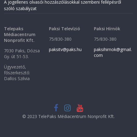
A jogellenes olvasói hozzászólásokkal szembeni fellépésről
d
o
o
w
szóló szabályzat
w
)
)
Telepaks
Paksi Televízió
Paksi Hírnök
Médiacentrum
75/830-380
75/830-380
Nonprofit Kft.
paksitv@paks.hu
paksihirnok@gmail.
7030 Paks, Dózsa
com
Gy. út 51-53.
Ügyvezető,
főszerkesztő:
Dallos Szilvia
© 2023 TelePaks Médiacentrum Nonprofit Kft.