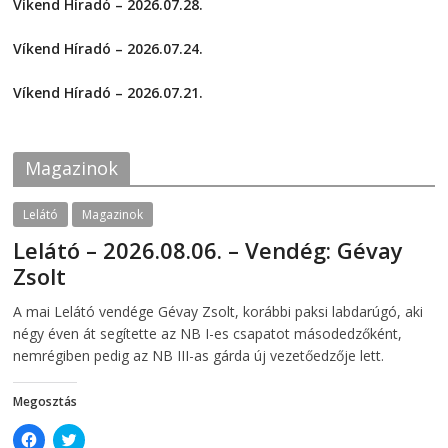
Víkend Híradó – 2026.07.28.
r
r
e
e
2026-07-29
o
o
Víkend Híradó – 2026.07.24.
n
n
F
T
2026-07-24
a
w
c
i
Víkend Híradó – 2026.07.21.
e
t
2026-07-21
b
t
o
e
o
r
k
(
Magazinok
(
O
O
p
p
e
e
n
Lelátó
Magazinok
n
s
s
i
Lelátó – 2026.08.06. – Vendég: Gévay
i
n
n
n
Zsolt
n
e
e
w
w
w
2026-08-06
telepaks
A mai Lelátó vendége Gévay Zsolt, korábbi paksi labdarúgó, aki
w
i
i
n
négy éven át segítette az NB I-es csapatot másodedzőként,
n
d
d
o
nemrégiben pedig az NB III-as gárda új vezetőedzője lett.
o
w
w
)
)
Megosztás
C
C