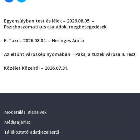
l
l
i
i
c
c
k
k
t
t
Egyensúlyban test és lélek – 2026.08.05. –
o
o
s
s
Pszichoszomatikus családok, megbetegedések
h
h
a
a
2026-08-05
r
r
E-Taxi – 2026.08.04. – Heringes Anita
e
e
o
o
2026-08-04
n
n
F
T
Az eltűnt városkép nyomában – Paks, a tüzek városa II. rész
a
w
2026-08-01
c
i
e
t
Közélet Közelről – 2026.07.31.
b
t
o
e
2026-07-31
o
r
k
(
(
O
O
p
p
e
e
n
n
s
s
i
i
n
Moderálási alapelvek
n
n
n
e
Médiaajánlat
e
w
w
w
w
i
Tájékoztató adatkezelésről
i
n
n
d