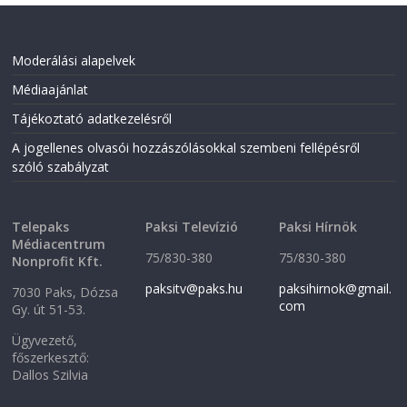
(
O
O
p
p
e
e
n
n
s
Moderálási alapelvek
s
i
i
n
n
n
Médiaajánlat
n
e
e
w
Tájékoztató adatkezelésről
w
w
w
i
i
n
A jogellenes olvasói hozzászólásokkal szembeni fellépésről
n
d
szóló szabályzat
d
o
o
w
w
)
)
Telepaks
Paksi Televízió
Paksi Hírnök
Médiacentrum
75/830-380
75/830-380
Nonprofit Kft.
paksitv@paks.hu
paksihirnok@gmail.
7030 Paks, Dózsa
com
Gy. út 51-53.
Ügyvezető,
főszerkesztő:
Dallos Szilvia