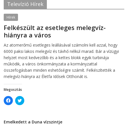
o
e
Televízió Hírek
o
r
k
(
(
O
O
p
Hírek
p
e
e
n
Felkészült az esetleges melegvíz-
n
s
s
i
hiányra a város
i
n
n
n
2026-08-04
telepaks
n
e
Az atomerőmű esetleges leállásával számolni kell azzal, hogy
e
w
w
w
6000 paksi lakos melegvíz és távhő nélkül marad. Bár a vízügyi
w
i
i
n
helyzet most kedvezőbb és a kettes blokk egyik turbinája
n
d
működik, a város önkormányzata a kormányzattal
d
o
o
w
összefogásban minden eshetőségre számít. Felkészítették a
w
)
)
melegvíz-hiányra az Életfa Idősek Otthonát is.
Megosztás
C
C
l
l
i
i
c
c
k
k
t
t
Emelkedett a Duna vízszintje
o
o
s
s
2026-08-04