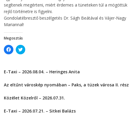
segítenek megérteni, miért érdemes a tüneteken túl a mögöttük
rejlő történetre is figyelni.
Gondolatébresztő beszélgetés Dr. Ságh Beátával és Vájer-Nagy
Mariannal!
Megosztás
C
C
l
l
i
i
c
c
k
k
t
t
E-Taxi – 2026.08.04. – Heringes Anita
o
o
s
s
2026-08-04
h
h
a
a
Az eltűnt városkép nyomában – Paks, a tüzek városa II. rész
r
r
e
e
2026-08-01
o
o
Közélet Közelről – 2026.07.31.
n
n
F
T
2026-07-31
a
w
c
i
E-Taxi – 2026.07.21. – Sitkei Balázs
e
t
2026-07-21
b
t
o
e
o
r
k
(