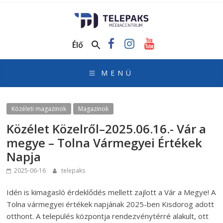
TelePaks
Médiacentrum
Élő
TelePaks
Kistérségi
Televízió
honlapja
Közéleti magazinok
Magazinok
Közélet Közelről–2025.06.16.- Vár a
megye – Tolna Vármegyei Értékek
Napja
2025-06-16
telepaks
Idén is kimagasló érdeklődés mellett zajlott a Vár a Megye! A
Tolna vármegyei értékek napjának 2025-ben Kisdorog adott
otthont. A település központja rendezvénytérré alakult, ott