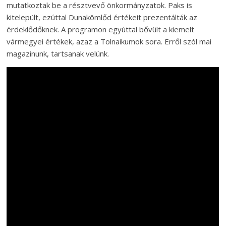
mutatkoztak be a résztvevő önkormányzatok. Paks is
kitelepült, ezúttal Dunakömlőd értékeit prezentálták az
érdeklődőknek. A programon egyúttal bővült a kiemelt
vármegyei értékek, azaz a Tolnaikumok sora. Erről szól mai
magazinunk, tartsanak velünk.