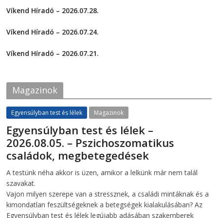
h
h
a
a
Víkend Híradó – 2026.07.28.
r
r
e
e
2026-07-29
o
o
Víkend Híradó – 2026.07.24.
n
n
F
T
2026-07-24
a
w
c
i
Víkend Híradó – 2026.07.21.
e
t
2026-07-21
b
t
o
e
o
r
k
(
Magazinok
(
O
O
p
p
e
e
n
Egyensúlyban test és lélek
Magazinok
n
s
s
i
Egyensúlyban test és lélek –
i
n
n
n
2026.08.05. – Pszichoszomatikus
n
e
e
w
családok, megbetegedések
w
w
w
i
i
n
2026-08-05
telepaks
A testünk néha akkor is üzen, amikor a lelkünk már nem talál
n
d
d
o
szavakat.
o
w
w
)
Vajon milyen szerepe van a stressznek, a családi mintáknak és a
)
kimondatlan feszültségeknek a betegségek kialakulásában? Az
Egyensúlyban test és lélek legújabb adásában szakemberek