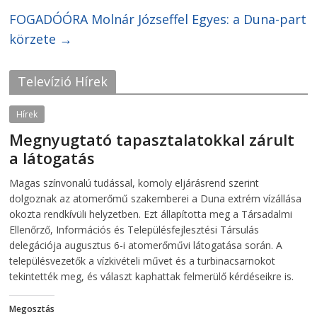
b
t
o
e
FOGADÓÓRA Molnár Józseffel Egyes: a Duna-part
o
r
k
(
körzete
→
(
O
O
p
p
e
e
n
Televízió Hírek
n
s
s
i
i
n
n
n
Hírek
n
e
e
w
Megnyugtató tapasztalatokkal zárult
w
w
w
i
a látogatás
i
n
n
d
d
o
2026-08-07
telepaks
o
w
Magas színvonalú tudással, komoly eljárásrend szerint
w
)
dolgoznak az atomerőmű szakemberei a Duna extrém vízállása
)
okozta rendkívüli helyzetben. Ezt állapította meg a Társadalmi
Ellenőrző, Információs és Településfejlesztési Társulás
delegációja augusztus 6-i atomerőművi látogatása során. A
településvezetők a vízkivételi művet és a turbinacsarnokot
tekintették meg, és választ kaphattak felmerülő kérdéseikre is.
Megosztás