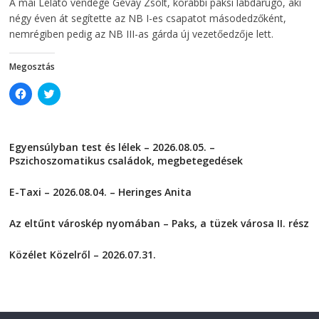
A mai Lelátó vendége Gévay Zsolt, korábbi paksi labdarúgó, aki
w
i
i
n
négy éven át segítette az NB I-es csapatot másodedzőként,
n
d
d
o
nemrégiben pedig az NB III-as gárda új vezetőedzője lett.
o
w
w
)
)
Megosztás
C
C
l
l
i
i
c
c
k
k
t
t
Egyensúlyban test és lélek – 2026.08.05. –
o
o
s
s
Pszichoszomatikus családok, megbetegedések
h
h
a
a
2026-08-05
r
r
E-Taxi – 2026.08.04. – Heringes Anita
e
e
o
o
2026-08-04
n
n
F
T
Az eltűnt városkép nyomában – Paks, a tüzek városa II. rész
a
w
2026-08-01
c
i
e
t
Közélet Közelről – 2026.07.31.
b
t
o
e
2026-07-31
o
r
k
(
(
O
O
p
p
e