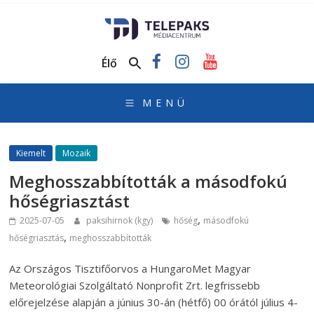
TelePaks
Médiacentrum
Élő
TelePaks
Kistérségi
Televízió
honlapja
Kiemelt
Mozaik
Meghosszabbították a másodfokú
hőségriasztást
,
2025-07-05
paksihirnok (kgy)
hőség
másodfokú
,
hőségriasztás
meghosszabbították
Az Országos Tisztifőorvos a HungaroMet Magyar
Meteorológiai Szolgáltató Nonprofit Zrt. legfrissebb
előrejelzése alapján a június 30-án (hétfő) 00 órától július 4-