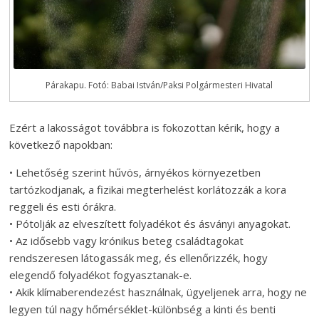
Párakapu. Fotó: Babai István/Paksi Polgármesteri Hivatal
Ezért a lakosságot továbbra is fokozottan kérik, hogy a
következő napokban:
• Lehetőség szerint hűvös, árnyékos környezetben
tartózkodjanak, a fizikai megterhelést korlátozzák a kora
reggeli és esti órákra.
• Pótolják az elveszített folyadékot és ásványi anyagokat.
• Az idősebb vagy krónikus beteg családtagokat
rendszeresen látogassák meg, és ellenőrizzék, hogy
elegendő folyadékot fogyasztanak-e.
• Akik klímaberendezést használnak, ügyeljenek arra, hogy ne
legyen túl nagy hőmérséklet-különbség a kinti és benti