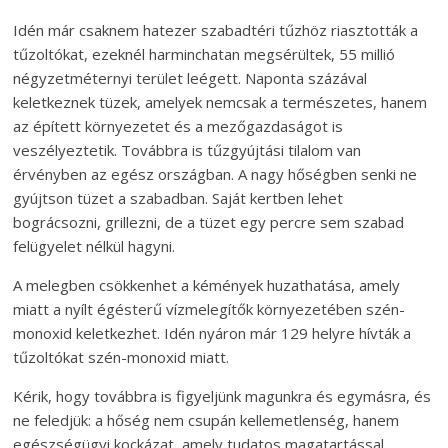
Idén már csaknem hatezer szabadtéri tűzhöz riasztották a
tűzoltókat, ezeknél harminchatan megsérültek, 55 millió
négyzetméternyi terület leégett. Naponta százával
keletkeznek tüzek, amelyek nemcsak a természetes, hanem
az épített környezetet és a mezőgazdaságot is
veszélyeztetik. Továbbra is tűzgyújtási tilalom van
érvényben az egész országban. A nagy hőségben senki ne
gyújtson tüzet a szabadban. Saját kertben lehet
bográcsozni, grillezni, de a tüzet egy percre sem szabad
felügyelet nélkül hagyni.
A melegben csökkenhet a kémények huzathatása, amely
miatt a nyílt égésterű vízmelegítők környezetében szén-
monoxid keletkezhet. Idén nyáron már 129 helyre hívták a
tűzoltókat szén-monoxid miatt.
Kérik, hogy továbbra is figyeljünk magunkra és egymásra, és
ne feledjük: a hőség nem csupán kellemetlenség, hanem
egészségügyi kockázat, amely tudatos magatartással