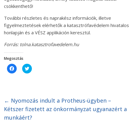
csökkenthető!
További részletes és naprakész információk, illetve
figyelmeztetések elérhetők a katasztrófavédelem hivatalos
honlapján és a VÉSZ applikáción keresztül.
Forrás: tolna.katasztrofavedelem.hu
Megosztás
C
C
l
l
i
i
c
c
k
k
t
t
o
o
s
s
h
h
←
Nyomozás indult a Protheus-ügyben –
a
a
r
r
Kétszer fizetett az önkormányzat ugyanazért a
e
e
o
o
munkáért?
n
n
F
T
a
w
c
i
e
t