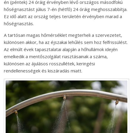
én (péntek) 24 óráig érvényben lévő országos másodfokú
hőségriasztást július 7-én (hétfő) 24 óráig meghosszabbítja.
Ez idő alatt az ország teljes területén érvényben marad a
hőségriasztás.
A tartósan magas hőmérséklet megterheli a szervezetet,
különösen akkor, ha az éjszakai lehűlés sem hoz felfrissülést.
Az elmúlt évek tapasztalatai alapján a hőhullámok idején
emelkedik a mentőszolgálat riasztásainak a száma,
különösen az ájulásos rosszullétek, keringési
rendellenességek és kiszáradás miatt.