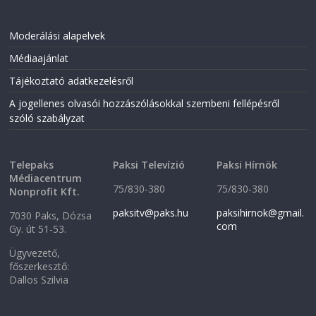
e
n
n
s
s
i
i
n
Moderálási alapelvek
n
n
n
e
Médiaajánlat
e
w
w
w
w
i
Tájékoztató adatkezelésről
i
n
n
d
A jogellenes olvasói hozzászólásokkal szembeni fellépésről
d
o
o
w
szóló szabályzat
w
)
)
Telepaks
Paksi Televízió
Paksi Hírnök
Médiacentrum
75/830-380
75/830-380
Nonprofit Kft.
paksitv@paks.hu
paksihirnok@gmail.
7030 Paks, Dózsa
com
Gy. út 51-53.
Ügyvezető,
főszerkesztő:
Dallos Szilvia