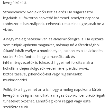
levegő között.
Strandoláskor védjék bőrüket az erős UV sugárzástól
legalább 30 faktoros napvédő krémmel, amelyet naponta
többször is használjanak. Felhevült testtel ne ugorjanak be a
vízbe.
A nagy meleg hatással van az alvásminőségre is. Ha éjszaka
sem tudjuk kipihenni magunkat, másnap nő a fáradtságból
fakadó hibák esélye a munkahelyen, otthon és a közlekedés
során. Ezért fontos, hogy a munkáltatók és
intézményvezetők is fokozott figyelmet fordítsanak a
hőhullám idején dolgozók védelmére, például ivóvíz
biztosításával, pihenőidőkkel vagy rugalmasabb
munkarenddel.
Felhívják a figyelmet arra is, hogy a meleg napokon a kültéri
levegőminőség is romolhat: a magas ózonkoncentráció légúti
tüneteket okozhat. Lehetőleg kora reggel vagy este
szellőztessünk.