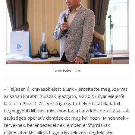
Fotó: Paks II. Zrt.
– Teljesen új kihívások előtt állunk – erősítette meg Szarvas
Krisztián korábbi műszaki igazgató, aki 2025. nyár elejétől
látja el a Paks II. Zrt. vezérigazgató-helyettesi feladatait.
Legnagyobb kihívás, mint mondta, a határidők betartása. – A
szükséges operatív döntéseket meg kell hozni. Mindennek –
terveknek, berendezéseknek, emberi erőforrásnak –
előkészítve kell állnia, hogy a kivitelezés megfelelően