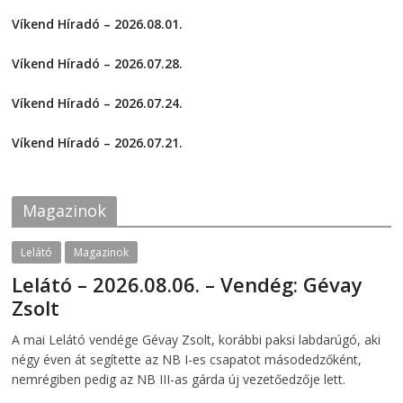
k
k
)
t
t
Víkend Híradó – 2026.08.01.
o
o
s
s
2026-08-01
h
h
a
a
Víkend Híradó – 2026.07.28.
r
r
e
e
2026-07-29
o
o
Víkend Híradó – 2026.07.24.
n
n
F
T
2026-07-24
a
w
c
i
Víkend Híradó – 2026.07.21.
e
t
2026-07-21
b
t
o
e
o
r
k
(
Magazinok
(
O
O
p
p
e
e
n
Lelátó
Magazinok
n
s
s
i
Lelátó – 2026.08.06. – Vendég: Gévay
i
n
n
n
Zsolt
n
e
e
w
w
w
2026-08-06
telepaks
A mai Lelátó vendége Gévay Zsolt, korábbi paksi labdarúgó, aki
w
i
i
n
négy éven át segítette az NB I-es csapatot másodedzőként,
n
d
d
o
nemrégiben pedig az NB III-as gárda új vezetőedzője lett.
o
w
w
)