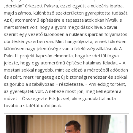
„derekán” érkezett Paksra, ezzel együtt a nukleáris iparba,
majd számos, különböző szakterületen gyarapította tudását.
Az új atomerőmű építésére e tapasztalatok okán hívták, s
mert ismert volt, hogy a gyors megoldások híve. Szavai
szerint egy vezető különösen a nukleáris iparban folyamatos
döntéskényszerben van. Mint hangsúlyozta, ennek tükrében
különösen nagy jelentősége van a felelősségvállalásnak. A
Paks II. projekt kapcsán elmondta, hogy kezdettől fogva
jelezte, hogy egy atomerőmű építése hatalmas feladat. – A
mostani sokkal nagyobb, mint az előző a méretéből adódóan
és azért, mert rengeteg az új biztonsági rendszer és sokkal
szigorúbb a szabályozás – részletezte. – Ami eddig történt,
az gyerekjáték volt. A neheze most jön, meg kell építeni a
művet – Összegezte Eck József, aki e gondolattal adta
tovább a stafétát utódjának.