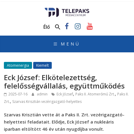
TelePaks
Médiacentrum
Élő
TelePaks
Kistérségi
Televízió
honlapja
Atomenergia
Kiemelt
Eck József: Elkötelezettség,
felelősségvállalás, együttműködés
,
,
2025-07-16
admin
Eck József
Paks II. Atomerőmű Zrt.
Paks II.
,
Zrt.
Szarvas Krisztián vezérigazgató-helyettes
Szarvas Krisztián vette át a Paks II. Zrt. vezérigazgató-
helyettesi feladatait. Elődje, Eck József a nukleáris
iparban eltöltött 46 év után nyugdíjba vonult.