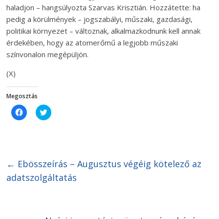
haladjon – hangsúlyozta Szarvas Krisztián. Hozzátette: ha
pedig a körülmények – jogszabályi, műszaki, gazdasági,
politikai környezet – változnak, alkalmazkodnunk kell annak
érdekében, hogy az atomerőmű a legjobb műszaki
színvonalon megépüljön.
(X)
Megosztás
C
C
l
l
i
i
c
c
k
k
t
t
o
o
s
s
h
h
←
Ebösszeírás – Augusztus végéig kötelező az
a
a
r
r
adatszolgáltatás
e
e
o
o
n
n
F
T
a
w
c
i