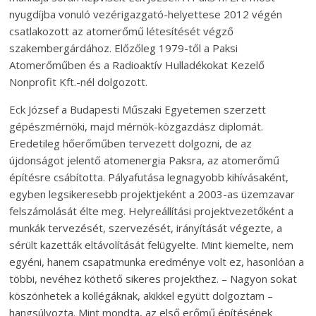
nyugdíjba vonuló vezérigazgató-helyettese 2012 végén
csatlakozott az atomerőmű létesítését végző
szakembergárdához. Előzőleg 1979-től a Paksi
Atomerőműben és a Radioaktív Hulladékokat Kezelő
Nonprofit Kft.-nél dolgozott.
Eck József a Budapesti Műszaki Egyetemen szerzett
gépészmérnöki, majd mérnök-közgazdász diplomát.
Eredetileg hőerőműben tervezett dolgozni, de az
újdonságot jelentő atomenergia Paksra, az atomerőmű
építésre csábította. Pályafutása legnagyobb kihívásaként,
egyben legsikeresebb projektjeként a 2003-as üzemzavar
felszámolását élte meg. Helyreállítási projektvezetőként a
munkák tervezését, szervezését, irányítását végezte, a
sérült kazetták eltávolítását felügyelte. Mint kiemelte, nem
egyéni, hanem csapatmunka eredménye volt ez, hasonlóan a
többi, nevéhez köthető sikeres projekthez. – Nagyon sokat
köszönhetek a kollégáknak, akikkel együtt dolgoztam –
hangsúlyozta. Mint mondta, az első erőmű építésének