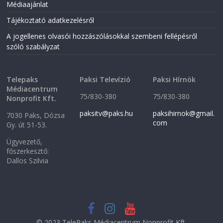
Médiaajánlat
e
w
w
w
w
i
Tájékoztató adatkezelésről
i
n
n
d
A jogellenes olvasói hozzászólásokkal szembeni fellépésről
d
o
o
w
szóló szabályzat
w
)
)
Telepaks
Paksi Televízió
Paksi Hírnök
Médiacentrum
75/830-380
75/830-380
Nonprofit Kft.
paksitv@paks.hu
paksihirnok@gmail.
7030 Paks, Dózsa
com
Gy. út 51-53.
Ügyvezető,
főszerkesztő:
Dallos Szilvia
© 2023 TelePaks Médiacentrum Nonprofit Kft.