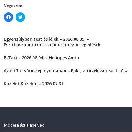
)
Megosztás
C
C
l
l
i
i
c
c
k
k
t
t
Egyensúlyban test és lélek – 2026.08.05. –
o
o
s
s
Pszichoszomatikus családok, megbetegedések
h
h
a
a
2026-08-05
r
r
E-Taxi – 2026.08.04. – Heringes Anita
e
e
o
o
2026-08-04
n
n
F
T
Az eltűnt városkép nyomában – Paks, a tüzek városa II. rész
a
w
2026-08-01
c
i
e
t
Közélet Közelről – 2026.07.31.
b
t
o
e
2026-07-31
o
r
k
(
(
O
O
p
p
e
e
n
n
s
s
i
i
n
Moderálási alapelvek
n
n
n
e