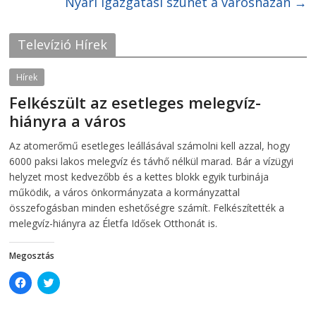
e
Nyári igazgatási szünet a városházán
t
→
b
t
o
e
o
r
k
(
Televízió Hírek
(
O
O
p
p
e
e
n
Hírek
n
s
s
i
Felkészült az esetleges melegvíz-
i
n
n
n
hiányra a város
n
e
e
w
w
w
2026-08-04
telepaks
Az atomerőmű esetleges leállásával számolni kell azzal, hogy
w
i
i
n
6000 paksi lakos melegvíz és távhő nélkül marad. Bár a vízügyi
n
d
d
o
helyzet most kedvezőbb és a kettes blokk egyik turbinája
o
w
működik, a város önkormányzata a kormányzattal
w
)
)
összefogásban minden eshetőségre számít. Felkészítették a
melegvíz-hiányra az Életfa Idősek Otthonát is.
Megosztás
C
C
l
l
i
i
c
c