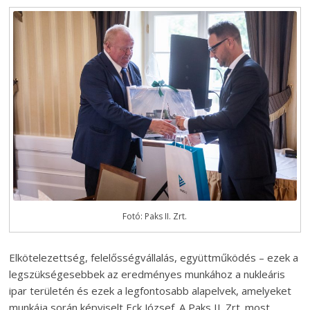
Fotó: Paks II. Zrt.
Elkötelezettség, felelősségvállalás, együttműködés – ezek a
legszükségesebbek az eredményes munkához a nukleáris
ipar területén és ezek a legfontosabb alapelvek, amelyeket
munkája során képviselt Eck József. A Paks II. Zrt. most