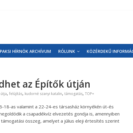
PAKSI HÍRNÖK ARCHÍVUM
RÓLUNK
KÖZÉRDEKŰ INFORMÁ
het az Építők útján
,
,
,
,
 útja
felújítás
kudorné szanyi katalin
támogatás
TOP+
16-18-as valamint a 22-24-es társasház környékén út-és
s megoldódik a csapadékvíz elvezetés gondja is, amennyiben
támogatási összeg, amelyet a július eleji értesítés szerint