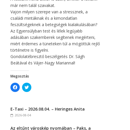
már nem talál szavakat.
Vajon milyen szerepe van a stressznek, a
családi mintáknak és a kimondatlan
feszültségeknek a betegségek kialakulásában?
Az Egyensúlyban test és lélek legújabb
adásában szakemberek segítenek megérteni,
miért érdemes a tüneteken túl a mögöttük rejlő
történetre is figyelni.
Gondolatébresztő beszélgetés Dr. Ságh
Beátával és Vájer-Nagy Mariannal!
Megosztás
C
C
l
l
i
i
c
c
k
k
t
t
E-Taxi – 2026.08.04. – Heringes Anita
o
o
s
s
2026-08-04
h
h
a
a
r
r
Az eltűnt városkép nyomában – Paks, a
e
e