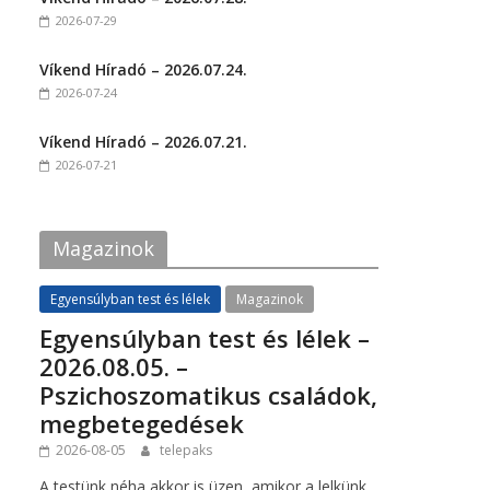
o
o
2026-07-29
n
n
F
T
a
w
c
i
Víkend Híradó – 2026.07.24.
e
t
2026-07-24
b
t
o
e
o
r
k
(
Víkend Híradó – 2026.07.21.
(
O
2026-07-21
O
p
p
e
e
n
n
s
s
i
i
n
Magazinok
n
n
n
e
e
w
w
w
Egyensúlyban test és lélek
Magazinok
w
i
i
n
Egyensúlyban test és lélek –
n
d
d
o
2026.08.05. –
o
w
w
)
Pszichoszomatikus családok,
)
megbetegedések
2026-08-05
telepaks
A testünk néha akkor is üzen, amikor a lelkünk