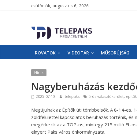
csütörtök, augusztus 6, 2026
TelePaks
Médiacentrum
ROVATOK
VIDEOTÁR
MŰSORÚJSÁG
TelePaks
Kistérségi
Televízió
Hírek
honlapja
Nagyberuházás kezdőd
,
2025-07-18
telepaks
5-ös választókerület
építők
Megújulnak az Építők úti tömbbelsők. A 8-14-es, 
zöldfelülettel kapcsolatos beruházás történik, é
megérkezik az a TOP-os, mintegy 215 millió Ft-os 
elnyert Paks város önkormányzata.