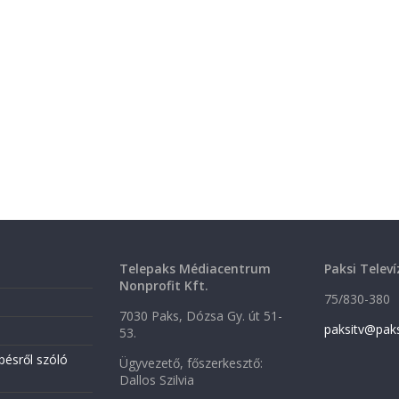
Telepaks Médiacentrum
Paksi Televí
Nonprofit Kft.
75/830-380
7030 Paks, Dózsa Gy. út 51-
paksitv@pak
53.
pésről szóló
Ügyvezető, főszerkesztő:
Dallos Szilvia