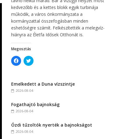
távhő nélkül marad. Bár a vízügyi helyzet most
kedvezőbb és a kettes blokk egyik turbinája
működik, a város önkormányzata a
kormányzattal összefogásban minden
eshetőségre számít. Felkészítették a melegvíz-
hiányra az Életfa Idősek Otthonát is.
Megosztás
C
C
l
l
i
i
c
c
k
k
t
t
Emelkedett a Duna vízszintje
o
o
s
s
2026-08-04
h
h
a
a
r
r
Fogathajtó bajnokság
e
e
o
o
2026-08-04
n
n
F
T
a
w
c
i
Ózdi tűzoltók nyerték a bajnokságot
e
t
2026-08-04
b
t
o
e