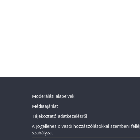
Moderálási alapelvek
Médiaajánlat
Tájékoztató adatkezelésről
A jogellenes olvasói hozzászólásokkal szembeni fellé
szabályzat