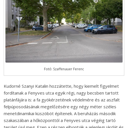
Fotó: Szaffenauer Ferenc
Kudorné Szanyi Katalin hozzátette, hogy kiemelt figyelmet
fordítanak a Fenyves utca egyik régi, nagy becsben tartott
platánfájára is: a fa gyökérzetének védelmére és az aszfalt
felpúposodásának megelőzésére egy négy méter széles
menetdinamikai küszöböt építenek. A beruházás második
szakaszában a hőközponttól a Fenyves utca végéig tartó
terület újul meg. Ezen a részen elbontják a jelenlegi járdát és