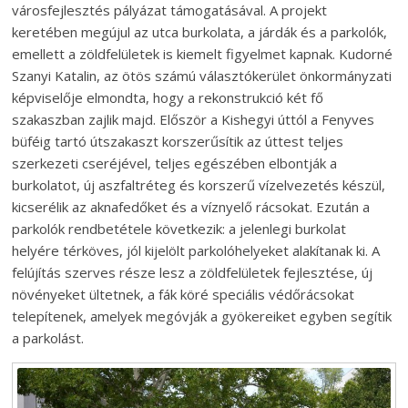
városfejlesztés pályázat támogatásával. A projekt
keretében megújul az utca burkolata, a járdák és a parkolók,
emellett a zöldfelületek is kiemelt figyelmet kapnak. Kudorné
Szanyi Katalin, az ötös számú választókerület önkormányzati
képviselője elmondta, hogy a rekonstrukció két fő
szakaszban zajlik majd. Először a Kishegyi úttól a Fenyves
büféig tartó útszakaszt korszerűsítik az úttest teljes
szerkezeti cseréjével, teljes egészében elbontják a
burkolatot, új aszfaltréteg és korszerű vízelvezetés készül,
kicserélik az aknafedőket és a víznyelő rácsokat. Ezután a
parkolók rendbetétele következik: a jelenlegi burkolat
helyére térköves, jól kijelölt parkolóhelyeket alakítanak ki. A
felújítás szerves része lesz a zöldfelületek fejlesztése, új
növényeket ültetnek, a fák köré speciális védőrácsokat
telepítenek, amelyek megóvják a gyökereiket egyben segítik
a parkolást.