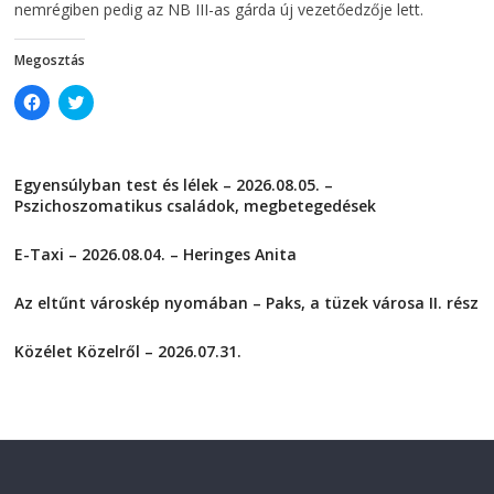
d
o
nemrégiben pedig az NB III-as gárda új vezetőedzője lett.
o
w
w
)
)
Megosztás
C
C
l
l
i
i
c
c
k
k
t
t
Egyensúlyban test és lélek – 2026.08.05. –
o
o
s
s
Pszichoszomatikus családok, megbetegedések
h
h
a
a
2026-08-05
r
r
E-Taxi – 2026.08.04. – Heringes Anita
e
e
o
o
2026-08-04
n
n
F
T
Az eltűnt városkép nyomában – Paks, a tüzek városa II. rész
a
w
2026-08-01
c
i
e
t
Közélet Közelről – 2026.07.31.
b
t
o
e
2026-07-31
o
r
k
(
(
O
O
p
p
e
e
n
n
s
s
i