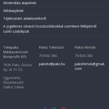
i
n
Moderálási alapelvek
n
n
n
e
Médiaajánlat
e
w
w
w
w
i
Tájékoztató adatkezelésről
i
n
n
d
A jogellenes olvasói hozzászólásokkal szembeni fellépésről
d
o
o
w
szóló szabályzat
w
)
)
Telepaks
Paksi Televízió
Paksi Hírnök
Médiacentrum
75/830-380
75/830-380
Nonprofit Kft.
paksitv@paks.hu
paksihirnok@gmail.
7030 Paks, Dózsa
com
Gy. út 51-53.
Ügyvezető,
főszerkesztő:
Dallos Szilvia