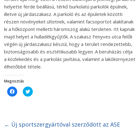
helyette ferde beállású, térkő burkolatú parkolók épülnek,
illetve új járdaszakasz. A parkoló és az épületek közötti
részen növényeket ültetnek, valamint facsoportot alakítanak
ki a hőközpont melletti háromszög alakú területen. Itt kapnak
majd helyet a hulladékgyűjtők. A szakasz Fenyves utca felőli
végén új járdaszakasz készül, hogy a terület rendezettebb,
biztonságosabb és esztétikusabb legyen. A beruházás célja
a közlekedés és a parkolás javítása, valamint a lakókörnyezet
élhetőbbé tétele.
Megosztás
C
C
l
l
i
i
c
c
k
k
t
t
o
o
s
s
h
h
←
Új sportszergyártóval szerződött az ASE
a
a
r
r
e
e
o
o