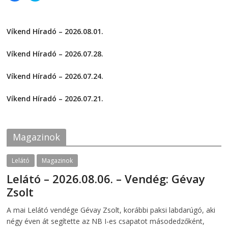
d
o
i
i
o
w
c
c
w
)
k
k
)
t
t
Víkend Híradó – 2026.08.01.
o
o
s
s
2026-08-01
h
h
a
a
Víkend Híradó – 2026.07.28.
r
r
e
e
2026-07-29
o
o
Víkend Híradó – 2026.07.24.
n
n
F
T
2026-07-24
a
w
c
i
Víkend Híradó – 2026.07.21.
e
t
2026-07-21
b
t
o
e
o
r
k
(
Magazinok
(
O
O
p
p
e
e
n
Lelátó
Magazinok
n
s
s
i
Lelátó – 2026.08.06. – Vendég: Gévay
i
n
n
n
Zsolt
n
e
e
w
w
w
2026-08-06
telepaks
A mai Lelátó vendége Gévay Zsolt, korábbi paksi labdarúgó, aki
w
i
i
n
négy éven át segítette az NB I-es csapatot másodedzőként,
n
d