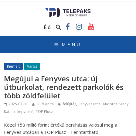
TelePaks
Médiacentrum
Élő
TelePaks
Kistérségi
Televízió
honlapja
Kiemelt
Város
Megújul a Fenyves utca: új
útburkolat, rendezett parkolók és
több zöldfelület
,
,
2025-07-31
Ruff Anita
felújítás
Fenyves utca
Kudorné Szanyi
,
Katallin képviselő
TOP Plusz
Közel 158 millió forint értékű beruházás valósul meg a
Fenyves utcában a TOP Plusz – Fenntartható