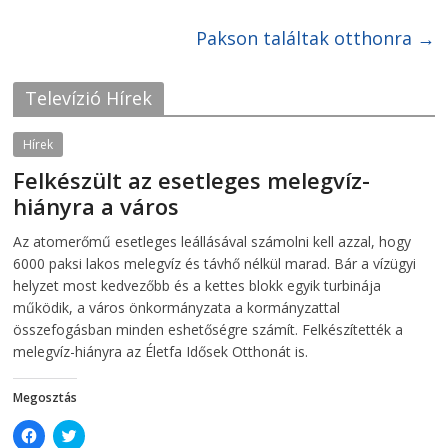
n
n
F
T
Pakson találtak otthonra
→
a
w
c
i
e
t
b
t
o
e
Televízió Hírek
o
r
k
(
(
O
O
p
Hírek
p
e
e
n
Felkészült az esetleges melegvíz-
n
s
s
i
hiányra a város
i
n
n
n
2026-08-04
telepaks
n
e
Az atomerőmű esetleges leállásával számolni kell azzal, hogy
e
w
w
w
6000 paksi lakos melegvíz és távhő nélkül marad. Bár a vízügyi
w
i
i
n
helyzet most kedvezőbb és a kettes blokk egyik turbinája
n
d
működik, a város önkormányzata a kormányzattal
d
o
o
w
összefogásban minden eshetőségre számít. Felkészítették a
w
)
)
melegvíz-hiányra az Életfa Idősek Otthonát is.
Megosztás
C
C
l
l